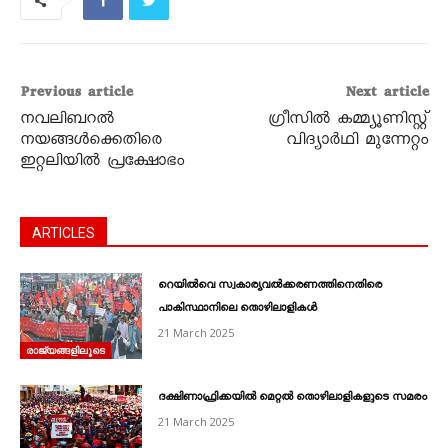
Previous article
Next article
നവലിബറൽ
ഗ്രീസിൽ കമ്മ്യൂണിസ്റ്റ്
നയങ്ങൾക്കെതിരെ
വിദ്യാർഥി മുന്നേറ്റം
ഇറ്റലിയിൽ പ്രക്ഷോഭം
ARTICLES
റെയിൽവെ സ്വകാര്യവൽക്കരണത്തിനെതിരെ
പാകിസ്ഥാനിലെ തൊഴിലാളികൾ
21 March 2025
രാജ്യങ്ങളിലൂടെ
ദക്ഷിണാഫ്രിക്കയിൽ മെറ്റൽ തൊഴിലാളികളുടെ സമരം
21 March 2025