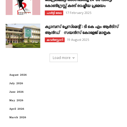
കേന്ദ്രകമ്മിറ്റി അംഗീകരിച്ച 24‐ാം പാർട്ടി
കോൺഗ്രസ്സ് കരട് രാഷ്ട്രീയ പ്രമേയം
17 February 2025
പാർട്ടി രേഖ
ക്യാമ്പസ് പ്ലേസ്മെന്റ് : ടി കെ എം ആർട്സ്
ആൻഡ് സയൻസ് കോളേജ് മാതൃക
19 August 2025
കവര്‍സ്റ്റോറി
Load more
August 2026
July 2026
June 2026
May 2026
April 2026
March 2026