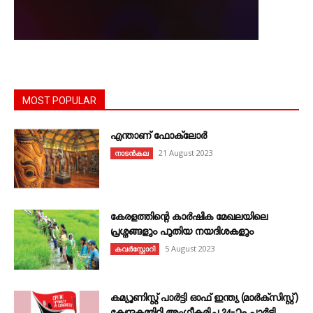
MOST POPULAR
എന്താണ്‌ ഫോക്‌ലോർ
21 August 2023
നാടൻകല
കേരളത്തിന്റെ കാർഷിക മേഖലയിലെ
പ്രശ്നങ്ങളും പുതിയ നയദിശകളും
5 August 2023
കവര്‍സ്റ്റോറി
കമ്യൂണിസ്റ്റ് പാർട്ടി ഓഫ് ഇന്ത്യ (മാർക്സിസ്റ്റ്)