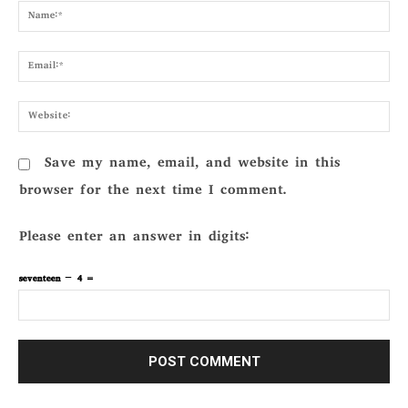
Nam
Emai
Webs
Save my name, email, and website in this
browser for the next time I comment.
Please enter an answer in digits:
seventeen − 4 =