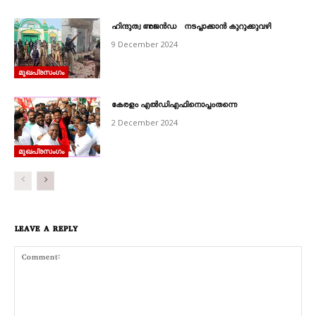
ഹിന്ദുത്വ അജൻഡ നടപ്പാക്കാൻ കുറുക്കുവഴി
9 December 2024
മുഖപ്രസംഗം
കേരളം എൽഡിഎഫിനൊപ്പംതന്നെ
2 December 2024
മുഖപ്രസംഗം
LEAVE A REPLY