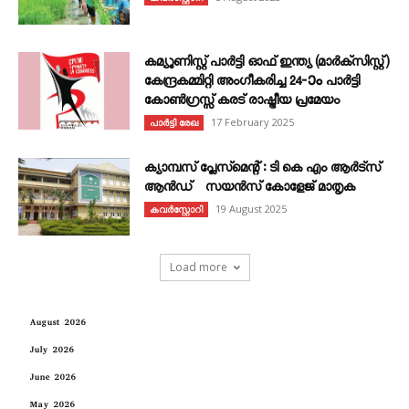
കമ്യൂണിസ്റ്റ് പാർട്ടി ഓഫ് ഇന്ത്യ (മാർക്സിസ്റ്റ്)
കേന്ദ്രകമ്മിറ്റി അംഗീകരിച്ച 24‐ാം പാർട്ടി
കോൺഗ്രസ്സ് കരട് രാഷ്ട്രീയ പ്രമേയം
17 February 2025
പാർട്ടി രേഖ
ക്യാമ്പസ് പ്ലേസ്മെന്റ് : ടി കെ എം ആർട്സ്
ആൻഡ് സയൻസ് കോളേജ് മാതൃക
19 August 2025
കവര്‍സ്റ്റോറി
Load more
August 2026
July 2026
June 2026
May 2026