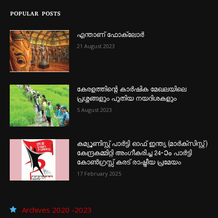
POPULAR POSTS
എന്താണ്‌ ഫോക്‌ലോർ
21 August 2023
കേരളത്തിന്റെ കാർഷിക മേഖലയിലെ
പ്രശ്നങ്ങളും പുതിയ നയദിശകളും
5 August 2023
കമ്യൂണിസ്റ്റ് പാർട്ടി ഓഫ് ഇന്ത്യ (മാർക്സിസ്റ്റ്)
കേന്ദ്രകമ്മിറ്റി അംഗീകരിച്ച 24‐ാം പാർട്ടി
കോൺഗ്രസ്സ് കരട് രാഷ്ട്രീയ പ്രമേയം
17 February 2025
Archives 2020 -2023