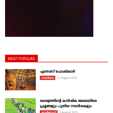
MOST POPULAR
എന്താണ്‌ ഫോക്‌ലോർ
21 August 2023
നാടൻകല
കേരളത്തിന്റെ കാർഷിക മേഖലയിലെ
പ്രശ്നങ്ങളും പുതിയ നയദിശകളും
5 August 2023
കവര്‍സ്റ്റോറി