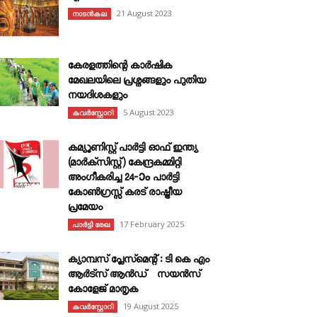
21 August 2023
നാടൻകല
കേരളത്തിന്റെ കാർഷിക
മേഖലയിലെ പ്രശ്നങ്ങളും പുതിയ
നയദിശകളും
5 August 2023
കവര്‍സ്റ്റോറി
കമ്യൂണിസ്റ്റ് പാർട്ടി ഓഫ് ഇന്ത്യ
(മാർക്സിസ്റ്റ്) കേന്ദ്രകമ്മിറ്റി
അംഗീകരിച്ച 24‐ാം പാർട്ടി
കോൺഗ്രസ്സ് കരട് രാഷ്ട്രീയ
പ്രമേയം
17 February 2025
പാർട്ടി രേഖ
ക്യാമ്പസ് പ്ലേസ്മെന്റ് : ടി കെ എം
ആർട്സ് ആൻഡ് സയൻസ്
കോളേജ് മാതൃക
19 August 2025
കവര്‍സ്റ്റോറി