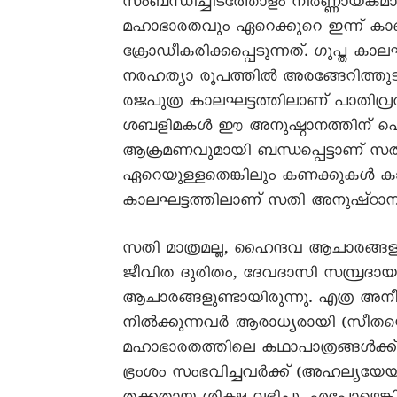
സംബന്ധിച്ചിടത്തോളം നിർണ്ണായക
മഹാഭാരതവും ഏറെക്കുറെ ഇന്ന് കാണ
ക്രോഡീകരിക്കപ്പെടുന്നത്. ഗുപ്ത 
നരഹത്യാ രൂപത്തിൽ അരങ്ങേറിത്തുടങ്
രജപുത്ര കാലഘട്ടത്തിലാണ് പാതിവ്ര
ശബളിമകൾ ഈ അനുഷ്ഠാനത്തിന് പൊലി
ആക്രമണവുമായി ബന്ധപ്പെട്ടാണ് സ
ഏറെയുള്ളതെങ്കിലും കണക്കുകൾ കാ
കാലഘട്ടത്തിലാണ് സതി അനുഷ്‌ഠാന
സതി മാത്രമല്ല, ഹൈന്ദവ ആചാരങ്ങ
ജീവിത ദുരിതം, ദേവദാസി സമ്പ്രദായം 
ആചാരങ്ങളുണ്ടായിരുന്നു. എത്ര അനീതി
നിൽക്കുന്നവർ ആരാധ്യരായി (സീതയെ
മഹാഭാരതത്തിലെ കഥാപാത്രങ്ങൾക്
ഭ്രംശം സംഭവിച്ചവർക്ക് (അഹല്യയ