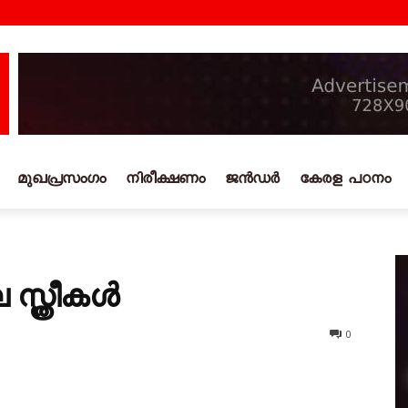
മുഖപ്രസംഗം
നിരീക്ഷണം
ജൻഡർ
കേരള പഠനം
 സ്ത്രീകൾ
0