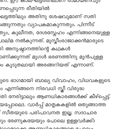
മാണ്. ഈ കാലഘട്ടത്തിലാണ് രാമായണവും
പ്പെടുന്ന രീതിയിൽ
കാലഘട്ടത്തിലും അതിനു ശേഷവുമാണ് സതി
ങുന്നതും വ്യാപകമാകുന്നതും. പിന്നീട്
ത്യം, കുലീനത, ദേശസ്നേഹം എന്നിങ്ങനെയുള്ള
മ നൽകുന്നത്. മുസ്ലീംരാജാക്കൻമാരുടെ
തി അനുഷ്ഠാനത്തിന്റെ കഥകൾ
ണിക്കുന്നത് മുഗൾ ഭരണത്തിനു മുൻപുള്ള
ം കൂടുതലായി അരങ്ങറിയത് എന്നാണ്.
ളുടെ ഭാഗമായി ബാല്യ വിവാഹം, വിധവകളുടെ
എന്നിങ്ങനെ നിരവധി സ്ത്രീ വിരുദ്ധ
 നേരിട്ടാലും ആണധികാരങ്ങൾക്ക് കീഴ്പ്പെട്ട്
പ്പോലെ). വാർപ്പ് മാതൃകകളിൽ ഒതുങ്ങാത്ത
ക് സീതയുടെ പരിപാവനത ഇല്ല. സദാചാര
േയും രേണുകയേയും പോലെ ഉള്ളവർക്ക്)