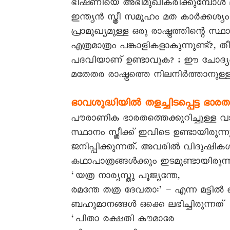
ഭീഷണിയെ അഭിമുഖീകരിക്കുമ്പോൾ മ
ഇന്ത്യൻ സ്ത്രീ സമൂഹം മത കാർക്കശ്യം അ
പ്രാമുഖ്യമുള്ള ഒരു രാഷ്ട്രത്തിന്റെ 
എത്രമാത്രം പങ്കാളികളാകുന്നുണ്ട്?, തീവ്
പദവിയാണ് ഉണ്ടാവുക? ; ഈ ചോദ്യങ്ങ
മതേതര രാഷ്ട്രത്തെ നിലനിർത്താനുള്ള
ഭാവശുദ്ധിയിൽ തളച്ചിടപ്പെട്ട ഭാരത 
പൗരാണിക ഭാരതത്തെക്കുറിച്ചുള്
സ്ഥാനം സ്ത്രീക്ക് ഇവിടെ ഉണ്ടായിര
ജനിപ്പിക്കുന്നത്. അവരിൽ വിദുഷികൾ
കഥാപാത്രങ്ങൾക്കും ഇടമുണ്ടായിരുന്ന
‘യത്ര നാര്യസ്തു പൂജ്യന്തേ,
രമന്തേ തത്ര ദേവതാ:’ – എന്ന മട്ടി
ബഹുമാനങ്ങൾ ഒക്കെ ലഭിച്ചിരുന്നത്
‘പിതാ രക്ഷതി കൗമാരേ