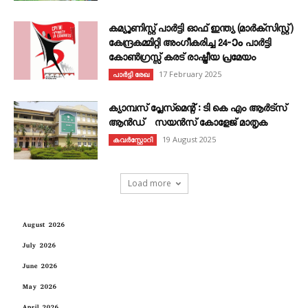
കമ്യൂണിസ്റ്റ് പാർട്ടി ഓഫ് ഇന്ത്യ (മാർക്സിസ്റ്റ്)
കേന്ദ്രകമ്മിറ്റി അംഗീകരിച്ച 24‐ാം പാർട്ടി
കോൺഗ്രസ്സ് കരട് രാഷ്ട്രീയ പ്രമേയം
17 February 2025
പാർട്ടി രേഖ
ക്യാമ്പസ് പ്ലേസ്മെന്റ് : ടി കെ എം ആർട്സ്
ആൻഡ് സയൻസ് കോളേജ് മാതൃക
19 August 2025
കവര്‍സ്റ്റോറി
Load more
August 2026
July 2026
June 2026
May 2026