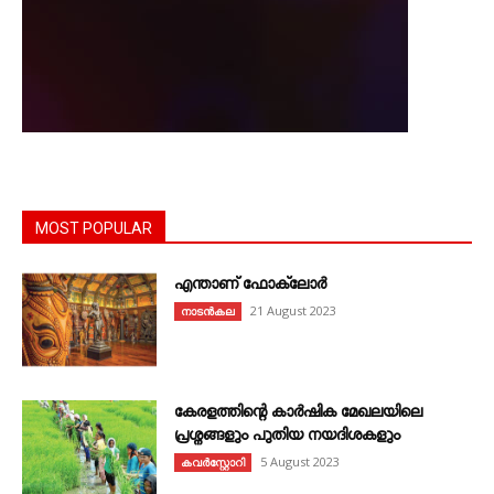
MOST POPULAR
എന്താണ്‌ ഫോക്‌ലോർ
21 August 2023
നാടൻകല
കേരളത്തിന്റെ കാർഷിക മേഖലയിലെ
പ്രശ്നങ്ങളും പുതിയ നയദിശകളും
5 August 2023
കവര്‍സ്റ്റോറി