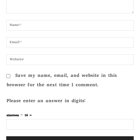
Comment:
Nam
Emai
Webs
Save my name, email, and website in this
browser for the next time I comment.
Please enter an answer in digits:
nineteen − 16 =