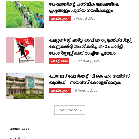
കേരളത്തിന്റെ കാർഷിക മേഖലയിലെ
പ്രശ്നങ്ങളും പുതിയ നയദിശകളും
5 August 2023
കവര്‍സ്റ്റോറി
കമ്യൂണിസ്റ്റ് പാർട്ടി ഓഫ് ഇന്ത്യ (മാർക്സിസ്റ്റ്)
കേന്ദ്രകമ്മിറ്റി അംഗീകരിച്ച 24‐ാം പാർട്ടി
കോൺഗ്രസ്സ് കരട് രാഷ്ട്രീയ പ്രമേയം
17 February 2025
പാർട്ടി രേഖ
ക്യാമ്പസ് പ്ലേസ്മെന്റ് : ടി കെ എം ആർട്സ്
ആൻഡ് സയൻസ് കോളേജ് മാതൃക
19 August 2025
കവര്‍സ്റ്റോറി
Load more
August 2026
July 2026