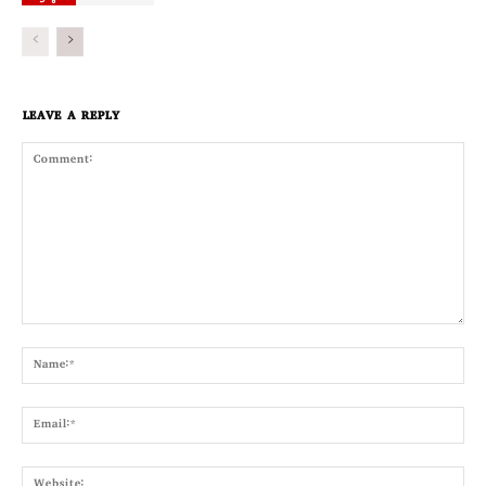
LEAVE A REPLY
Comment:
Nam
Emai
Webs