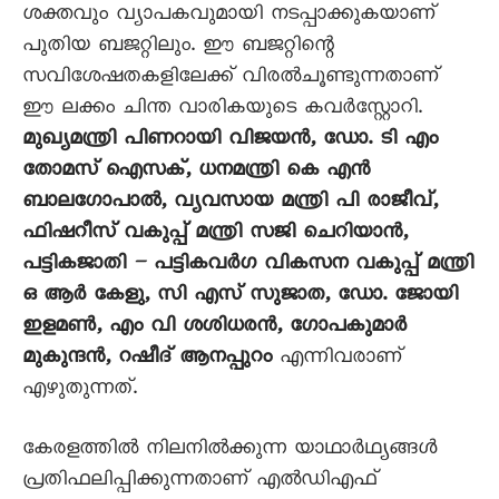
ശക്തവും വ്യാപകവുമായി നടപ്പാക്കുകയാണ്
പുതിയ ബജറ്റിലും. ഈ ബജറ്റിന്റെ
സവിശേഷതകളിലേക്ക് വിരൽചൂണ്ടുന്നതാണ്
ഈ ലക്കം ചിന്ത വാരികയുടെ കവർസ്റ്റോറി.
മുഖ്യമന്ത്രി പിണറായി വിജയൻ, ഡോ. ടി എം
തോമസ് ഐസക്, ധനമന്ത്രി കെ എൻ
ബാലഗോപാൽ, വ്യവസായ മന്ത്രി പി രാജീവ്,
ഫിഷറീസ് വകുപ്പ് മന്ത്രി സജി ചെറിയാൻ,
പട്ടികജാതി – പട്ടികവർഗ വികസന വകുപ്പ് മന്ത്രി
ഒ ആർ കേളു, സി എസ് സുജാത, ഡോ. ജോയി
ഇളമൺ, എം വി ശശിധരൻ, ഗോപകുമാർ
മുകുന്ദൻ, റഷീദ് ആനപ്പുറം
എന്നിവരാണ്
എഴുതുന്നത്.
കേരളത്തിൽ നിലനിൽക്കുന്ന യാഥാർഥ്യങ്ങൾ
പ്രതിഫലിപ്പിക്കുന്നതാണ് എൽഡിഎഫ്