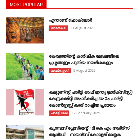
MOST POPULAR
എന്താണ്‌ ഫോക്‌ലോർ
21 August 2023
നാടൻകല
കേരളത്തിന്റെ കാർഷിക മേഖലയിലെ
പ്രശ്നങ്ങളും പുതിയ നയദിശകളും
5 August 2023
കവര്‍സ്റ്റോറി
കമ്യൂണിസ്റ്റ് പാർട്ടി ഓഫ് ഇന്ത്യ (മാർക്സിസ്റ്റ്)
കേന്ദ്രകമ്മിറ്റി അംഗീകരിച്ച 24‐ാം പാർട്ടി
കോൺഗ്രസ്സ് കരട് രാഷ്ട്രീയ പ്രമേയം
17 February 2025
പാർട്ടി രേഖ
ക്യാമ്പസ് പ്ലേസ്മെന്റ് : ടി കെ എം ആർട്സ്
ആൻഡ് സയൻസ് കോളേജ് മാതൃക