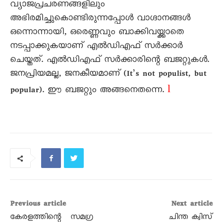
വ്യാജപ്രചരണങ്ങളിലും
അഭിരമിച്ചുകൊണ്ടിരുന്നപ്പോൾ വാഗ്ദാനങ്ങൾ
ഒന്നൊന്നായി, ഒരെണ്ണവും ബാക്കിവയ്ക്കാതെ
നടപ്പാക്കുകയാണ് എൽഡിഎഫ് സർക്കാർ
ചെയ്തത്. എൽഡിഎഫ് സർക്കാരിന്റെ ബജറ്റുകൾ.
ജനപ്രിയമല്ല, ജനകീയമാണ് (It’s not populist, but
l
popular). ഈ ബജറ്റും അങ്ങനെതന്നെ.
Previous article
Next article
കേരളത്തിന്റെ സമഗ്ര
ചിന്ത ക്വിസ്