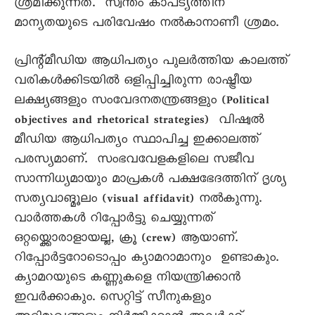
ശ്രമിക്കുന്നത്. സ്വന്തം കാപട്യത്തിന്
മാന്യതയുടെ പരിവേഷം നൽകാനാണീ ശ്രമം.
പ്രിന്റ്മീഡിയ ആധിപത്യം പുലർത്തിയ കാലത്ത്
വരികൾക്കിടയിൽ ഒളിപ്പിച്ചിരുന്ന രാഷ്ട്രീയ
ലക്ഷ്യങ്ങളും സംവേദനതന്ത്രങ്ങളും (Political
objectives and rhetorical strategies) വിഷ്വൽ
മീഡിയ ആധിപത്യം സ്ഥാപിച്ച ഇക്കാലത്ത്
പരസ്യമാണ്. സംഭവവേളകളിലെ സജീവ
സാന്നിധ്യമായും മാപ്രകൾ പക്ഷഭേദത്തിന് ദൃശ്യ
സത്യവാങ്മൂലം (visual affidavit) നൽകുന്നു.
വാർത്തകൾ റിപ്പോർട്ടു ചെയ്യുന്നത്
ഒറ്റയ്ക്കൊരാളായല്ല, ക്രൂ (crew) ആയാണ്.
റിപ്പോർട്ടറോടൊപ്പം ക്യാമറാമാനും ഉണ്ടാകും.
ക്യാമറയുടെ കണ്ണുകളെ നിയന്ത്രിക്കാൻ
ഇവർക്കാകും. സെറ്റിട്ട് സീനുകളും