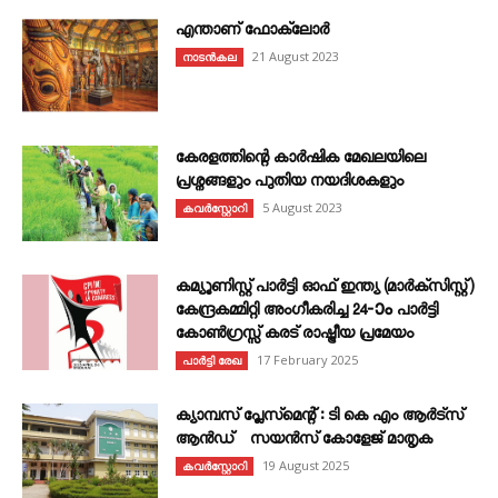
എന്താണ്‌ ഫോക്‌ലോർ
21 August 2023
നാടൻകല
കേരളത്തിന്റെ കാർഷിക മേഖലയിലെ
പ്രശ്നങ്ങളും പുതിയ നയദിശകളും
5 August 2023
കവര്‍സ്റ്റോറി
കമ്യൂണിസ്റ്റ് പാർട്ടി ഓഫ് ഇന്ത്യ (മാർക്സിസ്റ്റ്)
കേന്ദ്രകമ്മിറ്റി അംഗീകരിച്ച 24‐ാം പാർട്ടി
കോൺഗ്രസ്സ് കരട് രാഷ്ട്രീയ പ്രമേയം
17 February 2025
പാർട്ടി രേഖ
ക്യാമ്പസ് പ്ലേസ്മെന്റ് : ടി കെ എം ആർട്സ്
ആൻഡ് സയൻസ് കോളേജ് മാതൃക
19 August 2025
കവര്‍സ്റ്റോറി