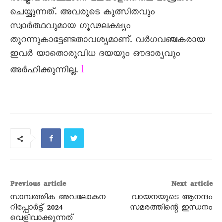
ചെയ്യുന്നത്. അവരുടെ കുത്സിതവും
സ്വാർത്ഥവുമായ ഗൂഢലക്ഷ്യം
തുറന്നുകാട്ടേണ്ടതാവശ്യമാണ്. വർഗവഞ്ചകരായ
ഇവർ യാതൊരുവിധ ദയയും ഔദാര്യവും
l
അർഹിക്കുന്നില്ല.
Previous article
Next article
സാമ്പത്തിക അവലോകന
വായനയുടെ ആനന്ദം
റിപ്പോർട്ട് 2024
സമരത്തിന്റെ ഇന്ധനം
വെളിവാക്കുന്നത്