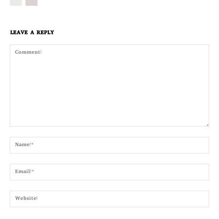
LEAVE A REPLY
Comment:
Nam
Emai
Webs