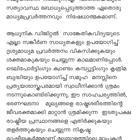
സമൂഹത്തിന് നൽകുന്നില്ല. വാർത്തയിലൂടെ
സത്യാവസ്ഥ ബോധ്യപ്പെടുത്താത്ത ഏതൊരു
മാധ്യമപ്രവർത്തനവും നിഷേധാത്മകമാണ്.
ആധുനിക ഡിജിറ്റൽ സാങ്കേതികവിദ്യയുടെ
എല്ലാ സങ്കീർണ സാധ്യതകളും ഉപയോഗിച്ച്
ദൃശ്യമാധ്യമ പ്രവർത്തനം വികസിക്കുകയും
ശക്തമാകുകയും ചെയ്യുന്ന കാലമാണിപ്പോൾ.
ടെലിപോർട്ടിംഗും ക്വാണ്ടം കമ്പ്യൂട്ടിംഗും കൃത്രിമ
ബുദ്ധിയും ഉപയോഗിച്ച് സമൂഹ മനസ്സിനെ
പ്രത്യയശാസ്ത്രപരമായി സ്വാധീനിക്കാൻ ശ്രമം
നടന്നുകൊണ്ടിരിക്കുന്നു. ഈ സാഹചര്യത്തിൽ,
ഭരണഘടനാ മൂല്യങ്ങളെ രാഷ്ട്രശരീരത്തിന്റെ
ജീവരക്തമാക്കി മാറ്റാൻ ശ്രമിക്കുന്ന ഇടതുപക്ഷ
രാഷ്ട്രീയ പ്രസ്ഥാനങ്ങളെ എതിർക്കുകയും
തളർത്തുകയും ചെയ്യുന്ന നികൃഷ്ട
രാഷ്ട്രീയകർമ്മമാണ് മലയാളത്തിലെ മാപ്രകൾ