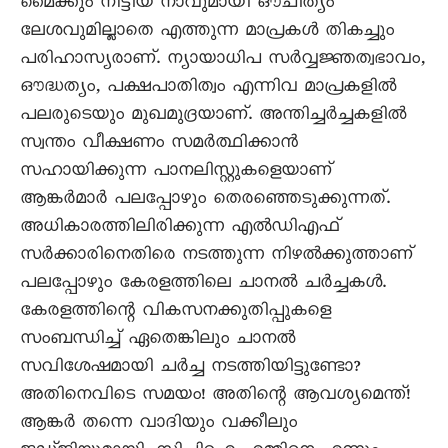
മൈക്കും നീട്ടിയ നാവുമായി ഔചിത്യം
ലേശവുമില്ലാതെ എത്തുന്ന മാപ്രകൾ തികച്ചും
പരിഹാസ്യരാണ്. ന്യായാധിപ സർവ്വജ്ഞത്വഭാവം,
ഔദ്ധത്യം, പക്ഷപാതിത്വം എന്നിവ മാപ്രകളിൽ
പലരുടെയും മുഖമുദ്രയാണ്. അന്തിച്ചർച്ചകളിൽ
സ്വന്തം വീക്ഷണം സമർത്ഥിക്കാൻ
സഹായിക്കുന്ന പാനലിസ്റ്റുകളെയാണ്
ആങ്കർമാർ പലപ്പോഴും തെരഞ്ഞെടുക്കുന്നത്.
അധികാരത്തിലിരിക്കുന്ന എൽഡിഎഫ്
സർക്കാരിനെതിരെ നടത്തുന്ന നിഴൽക്കുത്താണ്
പലപ്പോഴും കേരളത്തിലെ ചാനൽ ചർച്ചകൾ.
കേരളത്തിന്റെ വികസനക്കുതിപ്പുകളെ
സംബന്ധിച്ച് ഏതെങ്കിലും ചാനൽ
സവിശേഷമായി ചർച്ച നടത്തിയിട്ടുണ്ടോ?
അതിനെവിടെ സമയം! അതിന്റെ ആവശ്യമെന്ത്!
ആങ്കർ തന്നെ വാദിയും വക്കീലും