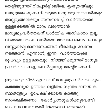
മാധ്യമ പ്രവർത്തകന്റെ സർഗാത്മകത
തെളിയുന്നത് റിപ്പോർട്ടിങ്ങിലെ കൃത്യതയിലും
സമഗ്രതയിലുമാണ്. ആത്മനിഷ്ഠ ആശയങ്ങൾക്കും
താല്പര്യങ്ങൾക്കും അനുസരിച്ച് വാർത്തയുടെ
ഉള്ളടക്കത്തിൽ മാറ്റം വരുത്താൻ
മാധ്യമപ്രവർത്തകന് ധാർമ്മിക അധികാരം ഇല്ല.
വിമർശനാത്മക വാർത്താ അവലോകനം പോലും
വസ്തുനിഷ്ഠ മാനദണ്ഡങ്ങൾ ദീക്ഷിച്ചു വേണം
നടത്താൻ. എന്നാൽ, ഇന്ന് വാർത്തയുടെ
രൂപവും ഉള്ളടക്കവും നിശ്ചയിക്കുന്നത് മാധ്യമ
പ്രവർത്തകനല്ല, കോർപ്പറേറ്റു രാഷ്ട്രീയമാണ്.
ഈ ഘട്ടത്തിൽ എന്താണ് മാധ്യമപ്രവർത്തകരുടെ
കർത്തവ്യം? ഉത്തരം ലളിതം: സ്വന്തം ബൗദ്ധിക
സ്വാതന്ത്ര്യം ഉപേക്ഷിക്കാതെ കാത്തു
സംരക്ഷിക്കണം. കോർപ്പറേറ്റുകൾക്കുവേണ്ടി
ഭാഷണദാസ്യവൃത്തി (rhetorical servitude)