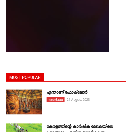
MOST POPULAR
എന്താണ്‌ ഫോക്‌ലോർ
21 August 2023
നാടൻകല
കേരളത്തിന്റെ കാർഷിക മേഖലയിലെ