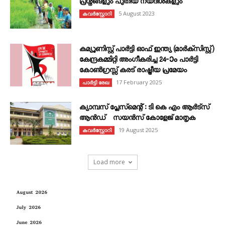
പ്രശ്നങ്ങളും പുതിയ നയദിശകളും
5 August 2023
കവര്‍സ്റ്റോറി
കമ്യൂണിസ്റ്റ് പാർട്ടി ഓഫ് ഇന്ത്യ (മാർക്സിസ്റ്റ്)
കേന്ദ്രകമ്മിറ്റി അംഗീകരിച്ച 24‐ാം പാർട്ടി
കോൺഗ്രസ്സ് കരട് രാഷ്ട്രീയ പ്രമേയം
17 February 2025
പാർട്ടി രേഖ
ക്യാമ്പസ് പ്ലേസ്മെന്റ് : ടി കെ എം ആർട്സ്
ആൻഡ് സയൻസ് കോളേജ് മാതൃക
19 August 2025
കവര്‍സ്റ്റോറി
Load more
August 2026
July 2026
June 2026