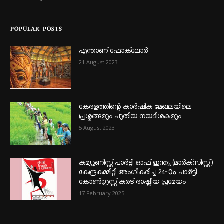
POPULAR POSTS
എന്താണ്‌ ഫോക്‌ലോർ
21 August 2023
കേരളത്തിന്റെ കാർഷിക മേഖലയിലെ
പ്രശ്നങ്ങളും പുതിയ നയദിശകളും
5 August 2023
കമ്യൂണിസ്റ്റ് പാർട്ടി ഓഫ് ഇന്ത്യ (മാർക്സിസ്റ്റ്)
കേന്ദ്രകമ്മിറ്റി അംഗീകരിച്ച 24‐ാം പാർട്ടി
കോൺഗ്രസ്സ് കരട് രാഷ്ട്രീയ പ്രമേയം
17 February 2025