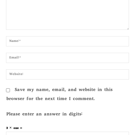
Comment:
Nam
Emai
Webs
Save my name, email, and website in this
browser for the next time I comment.
Please enter an answer in digits:
3 × one =