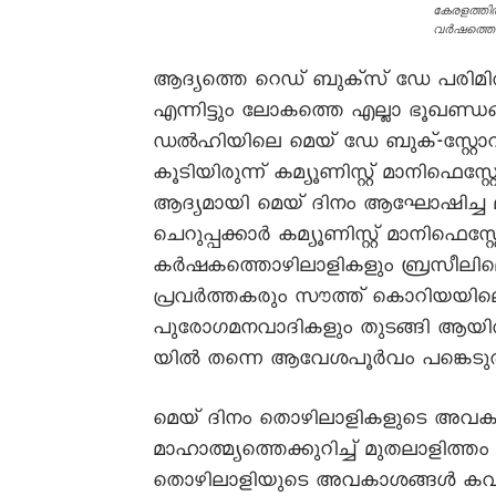
കേരളത്തി
വർഷത്തെ 
ആദ്യത്തെ റെഡ് ബുക്സ് ഡേ പരിമിതമ
എന്നിട്ടും ലോകത്തെ എല്ലാ ഭൂഖണ്ഡങ്
ഡൽഹിയിലെ മെയ് ഡേ ബുക്-സ്റ്റോറി
കൂടിയിരുന്ന് കമ്യൂണിസ്റ്റ് മാനിഫെസ
ആദ്യമായി മെയ് ദിനം ആഘോഷിച്ച മദ്
ചെറുപ്പക്കാർ കമ്യൂണിസ്റ്റ് മാനിഫെസ്റ
കർഷകത്തൊഴിലാളികളും ബ്രസീലിലെ
പ്രവർത്തകരും സൗത്ത് കൊറിയയില
പുരോഗമനവാദികളും തുടങ്ങി ആയിര
യിൽ തന്നെ ആവേശപൂർവം പങ്കെടുത
മെയ് ദിനം തൊഴിലാളികളുടെ അവകാശ
മാഹാത്മ്യത്തെക്കുറിച്ച് മുതലാളിത്ത
തൊഴിലാളിയുടെ അവകാശങ്ങൾ കവർ