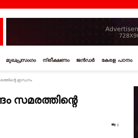
മുഖപ്രസംഗം
നിരീക്ഷണം
ജൻഡർ
കേരള പഠനം
ത്തിന്റെ ഇന്ധനം
ം സമരത്തിന്റെ
0