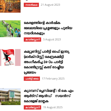
21 August 2023
നാടൻകല
കേരളത്തിന്റെ കാർഷിക
മേഖലയിലെ പ്രശ്നങ്ങളും പുതിയ
നയദിശകളും
5 August 2023
കവര്‍സ്റ്റോറി
കമ്യൂണിസ്റ്റ് പാർട്ടി ഓഫ് ഇന്ത്യ
(മാർക്സിസ്റ്റ്) കേന്ദ്രകമ്മിറ്റി
അംഗീകരിച്ച 24‐ാം പാർട്ടി
കോൺഗ്രസ്സ് കരട് രാഷ്ട്രീയ
പ്രമേയം
17 February 2025
പാർട്ടി രേഖ
ക്യാമ്പസ് പ്ലേസ്മെന്റ് : ടി കെ എം
ആർട്സ് ആൻഡ് സയൻസ്
കോളേജ് മാതൃക
19 August 2025
കവര്‍സ്റ്റോറി