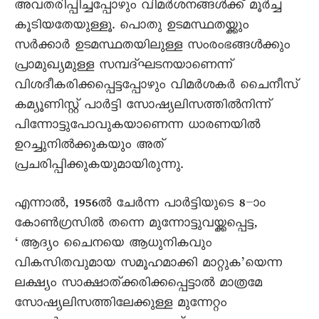
അവതരിപ്പിച്ചപ്പോഴും വിമർശനങ്ങൾക്ക് മൂർച്ച
കൂടിയതേയുള്ളൂ. പൊതു ഉടമസ്ഥതയ്ക്കും
സർക്കാർ ഉടമസ്ഥതയിലുള്ള സംരംഭങ്ങൾക്കും
പ്രാമുഖ്യമുള്ള സമ്പദ്ഘടനയാണെന്ന്
വിശദീകരിക്കപ്പെട്ടപ്പോഴും വിമർശകർ ചെെനീസ്
കമ്യൂണിസ്റ്റ് പാർട്ടി സോഷ്യലിസത്തിൽനിന്ന്
പിന്നോട്ടുപോവുകയാണെന്ന ധാരണയിൽ
ഉറച്ചുനിൽക്കുകയും അത്
പ്രചരിപ്പിക്കുകയുമായിരുന്നു.
എന്നാൽ, 1956ൽ ചേർന്ന പാർട്ടിയുടെ 8–ാം
കോൺഗ്രസിൽ തന്നെ മുന്നോട്ടുവയ്ക്കപ്പെട്ട,
‘ആദ്യം ചെെനയെ ആധുനികവും
വികസിതവുമായ സമൂഹമാക്കി മാറ്റുക’യെന്ന
ലക്ഷ്യം സാക്ഷാത്ക്കരിക്കപ്പെട്ടാൽ മാത്രമേ
സോഷ്യലിസത്തിലേക്കുള്ള മുന്നേറ്റം