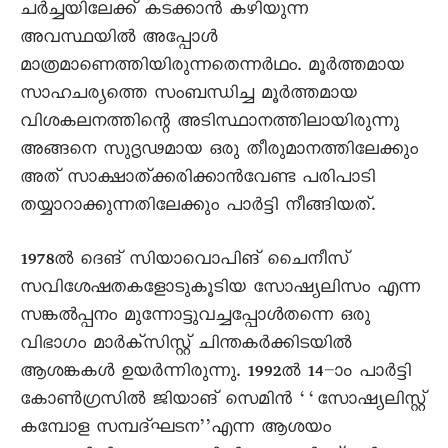
ചർച്ചയിലേക്ക് കടക്കാൻ കഴിയുന്ന
അവസ്ഥയിൽ അപ്പോൾ
മാത്രമാണെത്തിയിരുന്നതെന്നർഥം. മൂർത്തമായ
സാഹചര്യത്തെ സംബന്ധിച്ച മൂർത്തമായ
വിശകലനത്തിന്റെ അടിസ്ഥാനത്തിലായിരുന്നു
അങ്ങനെ സുദൃഢമായ ഒരു തീരുമാനത്തിലേക്കും
അത് സാക്ഷാത്ക്കരിക്കാൻവേണ്ട പരിപാടി
തയ്യാറാക്കുന്നതിലേക്കും പാർട്ടി നീങ്ങിയത്.
1978ൽ ദെങ് സിയാവൊപിങ് ചെെനീസ്
സവിശേഷതകളോടുകൂടിയ സോഷ്യലിസം എന്ന
സങ്കൽപ്പനം മുന്നോട്ടുവച്ചപ്പോൾതന്നെ ഒരു
വിഭാഗം മാർക്സിസ്റ്റ് ചിന്തകർക്കിടയിൽ
ആശങ്കകൾ ഉയർന്നിരുന്നു. 1992ൽ 14–ാം പാർട്ടി
കോൺഗ്രസിൽ ജിയാങ് സെമിൻ ‘‘സോഷ്യലിസ്റ്റ്
കമ്പോ‍ള സമ്പദ്ഘടന’’എന്ന ആശയം