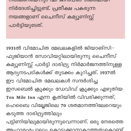
നൽകണമെന്നും ഷി ജിൻപിങ് ശക്തമായി
നിർദേശിച്ചിട്ടുണ്ട്. പ്രതീക്ഷ പകരുന്ന
നയങ്ങളാണ് ചെെനീസ് കമ്യൂണിസ്റ്റ്
പാർട്ടിയുടേത്.
1931ൽ വിമോചിത മേഖലകളിൽ ജിയാങ്സി–
ഫുജിയാൻ സോവിയറ്റിലായിരുന്നു ചെെനീസ്
കമ്യൂണിസ്റ്റ് പാർട്ടി ദാരിദ്ര്യ നിർമാർജനത്തിനുള്ള
ആദ്യനടപടികൾക്ക് തുടക്കം കുറിച്ചത്. 1937ൽ
ഈ വിമോചിത മേഖലകൾ സന്ദർശിച്ച
ഇസബെൽ ക്രൂക്കും ഡേവിഡ് ക്രൂക്കും എഴുതിയ
Ten Mile Inn എന്ന കൃതിയിൽ വിവരിക്കുന്നത്,
ഹെബെെ വില്ലേജിലെ 70 ശതമാനത്തിലേറെയും
കടുത്ത ദാരിദ്ര്യത്തിലും
പട്ടിണിയിലുമായിരുന്നുവെന്നാണ്. ഒരു നേരത്തെ
ആഹാരംപോലും കൊടുക്കാനാകാത്തതുകൊണ്ട്