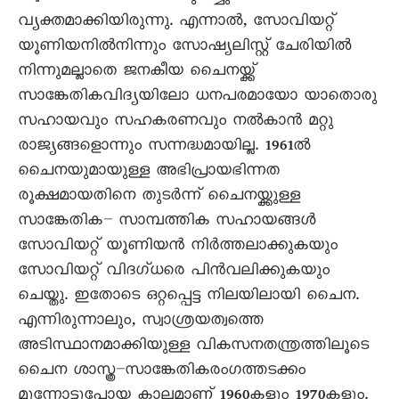
വ്യക്തമാക്കിയിരുന്നു. എന്നാൽ, സോവിയറ്റ്
യൂണിയനിൽനിന്നും സോഷ്യലിസ്റ്റ് ചേരിയിൽ
നിന്നുമല്ലാതെ ജനകീയ ചെെനയ്ക്ക്
സാങ്കേതികവിദ്യയിലോ ധനപരമായോ യാതൊരു
സഹായവും സഹകരണവും നൽകാൻ മറ്റു
രാജ്യങ്ങളൊന്നും സന്നദ്ധമായില്ല. 1961ൽ
ചെെനയുമായുള്ള അഭിപ്രായഭിന്നത
രൂക്ഷമായതിനെ തുടർന്ന് ചെെനയ്ക്കുള്ള
സാങ്കേതിക– സാമ്പത്തിക സഹായങ്ങൾ
സോവിയറ്റ് യൂണിയൻ നിർത്തലാക്കുകയും
സോവിയറ്റ് വിദഗ്ധരെ പിൻവലിക്കുകയും
ചെയ്തു. ഇതോടെ ഒറ്റപ്പെട്ട നിലയിലായി ചെെന.
എന്നിരുന്നാലും, സ്വാശ്രയത്വത്തെ
അടിസ്ഥാനമാക്കിയുള്ള വികസനതന്ത്രത്തിലൂടെ
ചെെന ശാസ്ത്ര–സാങ്കേതികരംഗത്തടക്കം
മുന്നോട്ടുപോയ കാലമാണ് 1960കളും 1970കളും.