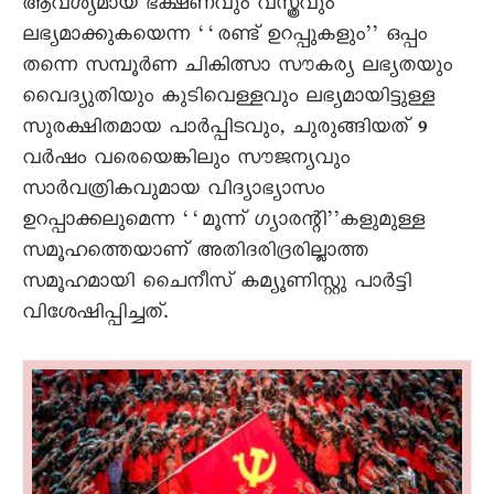
ആവശ്യമായ ഭക്ഷണവും വസ്ത്രവും
ലഭ്യമാക്കുകയെന്ന ‘‘രണ്ട് ഉറപ്പുകളും’’ ഒപ്പം
തന്നെ സമ്പൂർണ ചികിത്സാ സൗകര്യ ലഭ്യതയും
വെെദ്യുതിയും കുടിവെള്ളവും ലഭ്യമായിട്ടുള്ള
സുരക്ഷിതമായ പാർപ്പിടവും, ചുരുങ്ങിയത് 9
വർഷം വരെയെങ്കിലും സൗജന്യവും
സാർവത്രികവുമായ വിദ്യാഭ്യാസം
ഉറപ്പാക്കലുമെന്ന ‘‘മൂന്ന് ഗ്യാരന്റി’’കളുമുള്ള
സമൂഹത്തെയാണ് അതിദരിദ്രരില്ലാത്ത
സമൂഹമായി ചെെനീസ് കമ്യൂണിസ്റ്റു പാർട്ടി
വിശേഷിപ്പിച്ചത്.