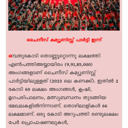
ചെെനീസ് കമ്യൂണിസ്റ്റ് പാർട്ടി ഇന്ന്
മ്പതുകോടി തൊണ്ണൂറ്റൊന്നു ലക്ഷത്തി
ഒ
എൺപത്തിഅയ്യായിരം (9,91,85,000)
അംഗങ്ങളാണ് ചെെനീസ് കമ്യൂണിസ്റ്റ്
പാർട്ടിയിലുള്ളത് (2023 ലെ കണക്ക്). ഇതിൽ 2
കോടി 60 ലക്ഷം അംഗങ്ങൾ, കൃഷി,
മൃഗപരിപാലനം, മത്സ്യബന്ധനം തുടങ്ങിയ
മേഖലകളിൽനിന്നാണ്. തൊഴിലാളികൾ 66
ലക്ഷമാണ്. ഒരു കോടി അറുപത്തി രണ്ടുലക്ഷം
പേർ പ്രൊഫഷണലുകൾ,