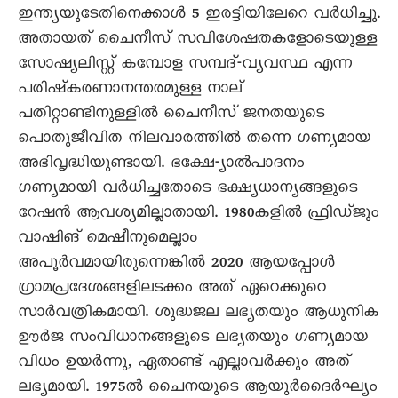
ഇന്ത്യയുടേതിനെക്കാൾ 5 ഇരട്ടിയിലേറെ വർധിച്ചു.
അതായത് ചെെനീസ് സവിശേഷതകളോടെയുള്ള
സോഷ്യലിസ്റ്റ് കമ്പോള സമ്പദ്-വ്യവസ്ഥ എന്ന
പരിഷ്കരണാനന്തരമുള്ള നാല്
പതിറ്റാണ്ടിനുള്ളിൽ ചെെനീസ് ജനതയുടെ
പൊതുജീവിത നിലവാരത്തിൽ തന്നെ ഗണ്യമായ
അഭിവൃദ്ധിയുണ്ടായി. ഭക്ഷേ-്യാൽപാദനം
ഗണ്യമായി വർധിച്ചതോടെ ഭക്ഷ്യധാന്യങ്ങളുടെ
റേഷൻ ആവശ്യമില്ലാതായി. 1980കളിൽ ഫ്രിഡ്ജും
വാഷിങ് മെഷീനുമെല്ലാം
അപൂർവമായിരുന്നെങ്കിൽ 2020 ആയപ്പോൾ
ഗ്രാമപ്രദേശങ്ങളിലടക്കം അത് ഏറെക്കുറെ
സാർവത്രികമായി. ശുദ്ധജല ലഭ്യതയും ആധുനിക
ഊർജ സംവിധാനങ്ങളുടെ ലഭ്യതയും ഗണ്യമായ
വിധം ഉയർന്നു, ഏതാണ്ട് എല്ലാവർക്കും അത്
ലഭ്യമായി. 1975ൽ ചെെനയുടെ ആയുർദെെർഘ്യം