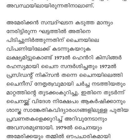
അവസ്ഥയിലായിരുന്നതിനാലാണ്.
അമേരിക്കൻ സമ്പദ്ഘടന കടുത്ത മാന്ദ്യം
നേരിട്ടിരുന്ന ഘട്ടത്തിൽ അതിനെ
പിടിച്ചുനിർത്തുന്നതിന് ചെെനയിലെ
വിപണിയിലേക്ക് കടന്നുകയറുക
ലക്ഷ്യമിട്ടുകൊണ്ട് 1971ൽ ഹെൻറി കിസിങ്ങർ
രഹസ്യമായി ചെെന സന്ദർശിച്ചതും 1972ൽ
പ്രസിഡന്റ് നിക്സൻ തന്നെ ചെെനയിലെത്തി
ചെെനീസ് നേതൃത്വവുമായി ചർച്ച നടത്തിയതും
മാറ്റത്തിന്റെ തുടക്കംകുറിച്ചു. ഇതിനെ തുടർന്ന്
ചെെനയ്ക്ക് വിദേശ നിക്ഷേപം ആകർഷിക്കാനും
ശാസ്ത്ര സാങ്കേതികവിദ്യാരംഗങ്ങളിലുള്ള പുതിയ
പ്രവണതകളെക്കുറിച്ച് അറിവുനേടാനും
അവസരമുണ്ടായി. 1979ൽ ചെെനയും
അമേരിക്കയും തമ്മിൽ ഔപചാരികമായി