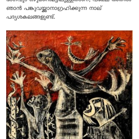
ഭാഗവും ഒഴുക്കൻമട്ടിലുള്ളതാണ്, പക്ഷേ അതിൽ
ഞാൻ പങ്കുവയ്ക്കാനാഗ്രഹിക്കുന്ന നാല്
പദ്യശകലങ്ങളുണ്ട്.