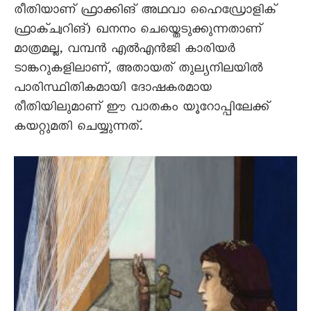
രീതിയാണ് ഫ്രാക്കിങ് അഥവാ ഹെെഡ്രോളിക്
ഫ്രാക്ച്വറിങ്) ഖനനം ചെയ്തെടുക്കുന്നതാണ്
മാത്രമല്ല, വമ്പൻ എൽഎൻജി കാരിയർ
ടാങ്കറുകളിലാണ്, അതായത് തുല്യനിലയിൽ
പാരിസ്ഥിതികമായി ദോഷകരമായ
രീതിയിലുമാണ് ഈ വാതകം യൂറോപ്പിലേക്ക്
കയറ്റുമതി ചെയ്യുന്നത്.