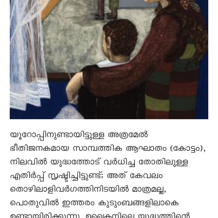
യൂറോപ്പിനുണ്ടായിട്ടുള്ള അത്രമേൽ
ഭീതിജനകമായ സാമ്പത്തിക ആഘാതം (കോട്ടം),
നിലവിൽ യുദ്ധത്തോട് വർധിച്ച തോതിലുള്ള
എതിർപ്പ് സൃഷ്ടിച്ചിട്ടുണ്ട്; അത് കേവലം
തൊഴിലാളിവർഗത്തിനിടയിൽ മാത്രമല്ല,
പൊതുവിൽ ഇത്തരം കുടുംബങ്ങളിലാകെ
ഉണ്ടായിരിക്കുന്നു. ഉക്രൈനിലെ യുദ്ധത്തിന്റെ