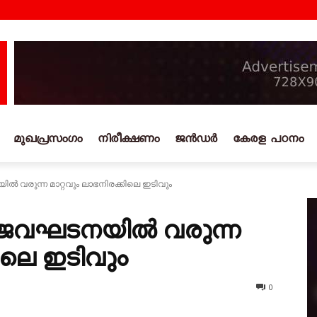
മുഖപ്രസംഗം
നിരീക്ഷണം
ജൻഡർ
കേരള പഠനം
 വരുന്ന മാറ്റവും ലാഭനിരക്കിലെ ഇടിവും
ജൈവഘടനയിൽ വരുന്ന
കിലെ ഇടിവും
0