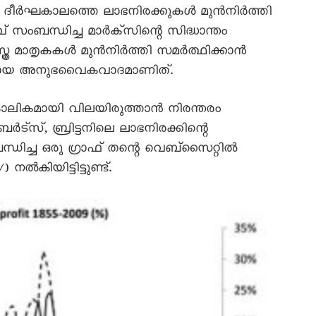
്. ദീർഘകാലത്തെ ലാഭനിരക്കുകൾ മുൻനിർത്തി
 സംബന്ധിച്ച മാർക്സിന്റെ സിദ്ധാന്തം
ത്ര മാതൃകകൾ മുൻനിർത്തി സമർത്ഥിക്കാൻ
ബലമായ അനുഭവൈകവാദമാണിത്.
സമകാലികമായി വിലയിരുത്താൻ നിരന്തരം
ട്സ്, ബ്രിട്ടനിലെ ലാഭനിരക്കിന്റെ
ിച്ച ഒരു ഗ്രാഫ് തന്റെ വെബ്‌സൈറ്റിൽ
) നൽകിയിട്ടിട്ടുണ്ട്.