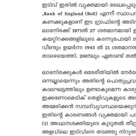
ഇടിവ് ഇതിൽ വ്യക്തമായി രേഖപ്പെടുത്തിയി
,Bank of England (BoE) എന്നീ സ്ഥ
കണക്കുകളാണ് ഈ ഗ്രാഫിന്റെ അടിസ്
ലാഭനിരക്ക് 1871ൽ 27 ശതമാനമായി ഉയ
കയറ്റിറക്കങ്ങളിലൂടെ കടന്നുപോയി 1
വീണ്ടും ഉയർന്ന 1943 ൽ 21 ശതമാനത
താഴെയെത്തി. 2007ലും ഏതാണ്ട് ത
ലാഭനിരക്കുകൾ ഒരേരീതിയിൽ നേർരേഖ
ഒന്നല്ലായെന്നും അതിന്റെ പൊതുപ്ര
കാലഘട്ടത്തിലും ഉണ്ടാകുമെന്ന കാര്യം
ഇക്കണോമെട്രിക് തെളിവുകളുടെ അട
അമേരിക്കൻ സമ്പദ്‌വ്യവസ്ഥയെക്കുറിച
ഇതിന്റെ കാരണങ്ങൾ വ്യക്തമായി പറയു
(1) അധ്വാനശക്തിയുടെ കൂടുതൽ തീവ്ര
അളവിലെ ഇടിവിനെ തടഞ്ഞു നിറുത്തുക