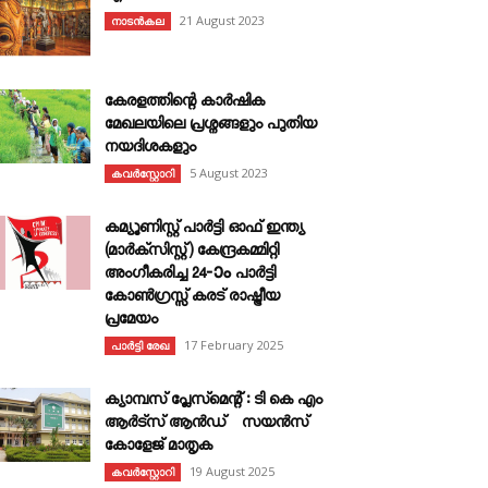
21 August 2023
നാടൻകല
കേരളത്തിന്റെ കാർഷിക
മേഖലയിലെ പ്രശ്നങ്ങളും പുതിയ
നയദിശകളും
5 August 2023
കവര്‍സ്റ്റോറി
കമ്യൂണിസ്റ്റ് പാർട്ടി ഓഫ് ഇന്ത്യ
(മാർക്സിസ്റ്റ്) കേന്ദ്രകമ്മിറ്റി
അംഗീകരിച്ച 24‐ാം പാർട്ടി
കോൺഗ്രസ്സ് കരട് രാഷ്ട്രീയ
പ്രമേയം
17 February 2025
പാർട്ടി രേഖ
ക്യാമ്പസ് പ്ലേസ്മെന്റ് : ടി കെ എം
ആർട്സ് ആൻഡ് സയൻസ്
കോളേജ് മാതൃക
19 August 2025
കവര്‍സ്റ്റോറി