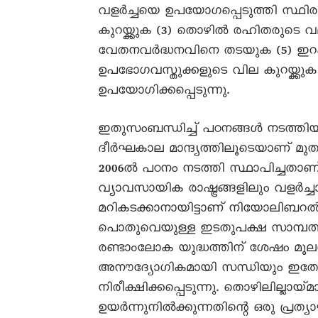
വളർച്ചയെ ഉപയോഗപ്പെടുത്തി സ്ഥ
കുറയ്ക്കുക (3) തൊഴിൽ രഹിതരുടെ 
വേതനവർദ്ധനവിനെ തടയുക (5) ഇറക്ക
ഉപഭോഗവസ്തുക്കളുടെ വില കുറയ്ക്ക
ഉപയോഗിക്കപ്പെടുന്നു.
ഇതുസംബന്ധിച്ച് പഠനങ്ങൾ നടത്തി
ദീർഘകാല മാന്ദ്യത്തിലൂടെയാണ് മു
2006ൽ പഠനം നടത്തി സ്ഥാപിച്ചതാണ
വ്യാവസായിക രാഷ്ട്രങ്ങളിലും വളർച്
മറികടക്കാനായിട്ടാണ് നിയോലിബറൽ 
പൊതുവെയുള്ള ഇടതുപക്ഷ സാമ്പത്തി
രണ്ടാംലോക യുദ്ധത്തിന് ശേഷം മൂല
അനൗദ്യോഗികമായി സന്ധിയും ഇതോ
നിരീക്ഷിക്കപ്പെടുന്നു. തൊഴിലില്
ഉയർന്നുനിൽക്കുന്നതിന്റെ ഒരു പ്രത