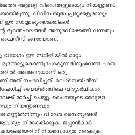
ിടത്തെ അളവറ്റ വിഭവങ്ങളുടെയും നിയന്ത്രണം
കയായിരുന്നു. വിവിധ യുദ്ധ പ്രഭുക്കളുമായും
്ന് ഈ സാമ്രാജ്യത്വശക്തികൾ
ന്റെ ദുരന്തഫലങ്ങൾ അനുഭവിക്കേണ്ടി വന്നതും
ളായ ചെെനീസ് ജനതയാണ്.
രു വിഭാഗം ഈ സ്ഥിതിയിൽ മാറ്റം
തെ മുന്നോട്ടുകൊണ്ടുപോകുന്നതിനുംവേണ്ട പാത
്രത്തിൽ അങ്ങനെയാണ് ഒരു
നാണ് അത് സംഭവിച്ചത്. വെഴ്സെയ്-ൽസ്
്രതിഷേധിച്ച് ബെയ്ജിങ്ങിലെ വിദ്യാർഥികൾ
േക്ക് മാർച്ച് ചെയ്തു. ചെെനയുടെ മേലുള്ള
വും നിയന്ത്രണവും
െ മണ്ണിൽനിന്നും വിദേശ സെെന്യങ്ങൾ
വശ്യം നിരാകരിക്കുക, ജപ്പാൻകാർ
കെെയടക്കിയതിന് നിയമസാധുത നൽകുക