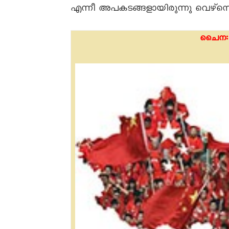
എന്നീ അപകടങ്ങളായിരുന്നു വെഴ്സ
ചെെന: 