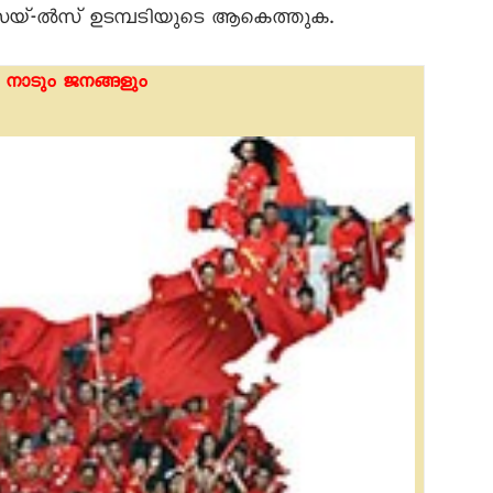
െയ്-ൽസ് ഉടമ്പടിയുടെ ആകെത്തുക.
നാടും ജനങ്ങളും