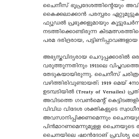
ചെെനീസ് ഭൂപ്രദേശത്തിന്റെയും അവ
കെെക്കലാക്കാൻ പരസ്പരം ഏറ്റുമുട്ടു
ഫ്യൂഡൽ പ്രഭുക്കളുമായും കൂട്ടുചേർന
നടത്തിക്കൊണ്ടിരുന്ന കിടമത്സരത്തി
പരമ ദരിദ്രരായ, പട്ടിണിപ്പാവങ്ങ
അഭ്യസ്തവിദ്യരായ ചെറുപ്പക്കാരിൽ ഒ
വരുത്തുന്നതിനും 1911ലെ വിപ്ലവത്
തേടുകയായിരുന്നു. ചെെനീസ് ചരിത
വഴിത്തിരിവുണ്ടായത്; 1919 മെയ് 4
ഉടമ്പടിയിൽ (Treaty of Versailes) പ
അവിടത്തെ ഗവൺമെന്റ് കെട്ടിടങ്ങളില
വിവിധ വിദേശ ശക്തികളുടെ സ്വാധീന
അവസാനിപ്പിക്കണമെന്നും ചെെനയുട
പിൻമാറണമെന്നുമുള്ള ചെെനയുടെ ആ
ചെെനയിലെ ഷാൻദോങ് പ്രവിശ്യ 