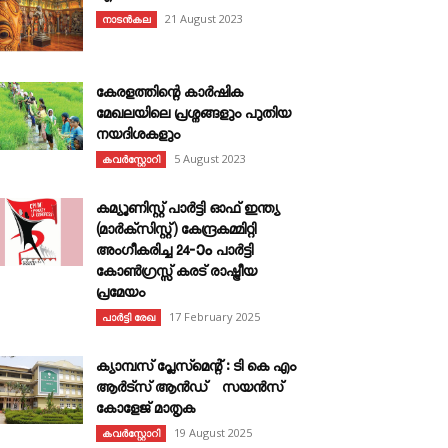
21 August 2023
നാടൻകല
കേരളത്തിന്റെ കാർഷിക
മേഖലയിലെ പ്രശ്നങ്ങളും പുതിയ
നയദിശകളും
5 August 2023
കവര്‍സ്റ്റോറി
കമ്യൂണിസ്റ്റ് പാർട്ടി ഓഫ് ഇന്ത്യ
(മാർക്സിസ്റ്റ്) കേന്ദ്രകമ്മിറ്റി
അംഗീകരിച്ച 24‐ാം പാർട്ടി
കോൺഗ്രസ്സ് കരട് രാഷ്ട്രീയ
പ്രമേയം
17 February 2025
പാർട്ടി രേഖ
ക്യാമ്പസ് പ്ലേസ്മെന്റ് : ടി കെ എം
ആർട്സ് ആൻഡ് സയൻസ്
കോളേജ് മാതൃക
19 August 2025
കവര്‍സ്റ്റോറി