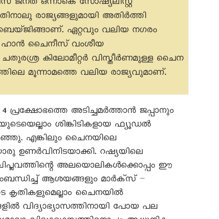
 ജനത ഒന്നാകെ സോഷ്യലിസ്റ്റ്
നാലു രാജ്യങ്ങളുമായി അതിർത്തി
ബെയ്ജിങ്ങാണ്. ഏറ്റവും വലിയ നഗരം
ും ഹാൻ ചെെനീസ് വംശീയ
 ചതുരശ്ര കിലോമീറ്റർ വിസ്തീർണമുള്ള ചെെന
്തിലെ മൂന്നാമത്തെ വലിയ രാജ്യവുമാണ്.
 പ്രക്ഷോഭത്തെ അടിച്ചമർത്താൻ ജപ്പാനും
അവയുടെയെല്ലാം ശിങ്കിടികളായ ഫ്യൂഡൽ
ഴിഞ്ഞു. എങ്കിലും ചെെനയിലെ
യൊരു ഉണർവിനിടയാക്കി. റഷ്യയിലെ
 വിപ്ലവത്തിന്റെ അലയൊലികൾക്കൊപ്പം ഈ
ന്ധിച്ച് ആശയങ്ങളും മാർക്സ് –
 കൃതികളുമെല്ലാം ചെെനയിൽ
ങ്ങളിൽ വിദ്യാഭ്യാസത്തിനായി പോയ പല