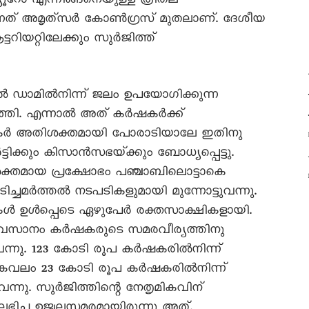
 ബ്യൂറോ എന്നിങ്ങനെയുള്ള ത്രിതല
‌ അമൃത്‌സർ കോൺഗ്രസ്‌ മുതലാണ്‌. ദേശീയ
ിയറ്റിലേക്കും സുർജിത്ത്‌
ൽ ഡാമിൽനിന്ന്‌ ജലം ഉപയോഗിക്കുന്ന
തി. എന്നാൽ അത്‌ കർഷകർക്ക്‌
ർഷകർ അതിശക്തമായി പോരാടിയാലേ ഇതിനു
ട്ടിക്കും കിസാൻസഭയ്‌ക്കും ബോധ്യപ്പെട്ടു.
ശക്തമായ പ്രക്ഷോഭം പഞ്ചാബിലൊട്ടാകെ
്ചമർത്തൽ നടപടികളുമായി മുന്നോട്ടുവന്നു.
്രീകൾ ഉൾപ്പെടെ ഏഴുപേർ രക്തസാക്ഷികളായി.
. അവസാനം കർഷകരുടെ സമരവീര്യത്തിനു
ടിവന്നു. 123 കോടി രൂപ കർഷകരിൽനിന്ന്‌
‌ കേവലം 23 കോടി രൂപ കർഷകരിൽനിന്ന്‌
വന്നു. സുർജിത്തിന്റെ നേതൃമികവിന്‌
ച്ച ഉജ്വലസമരമായിരുന്നു അത്‌.