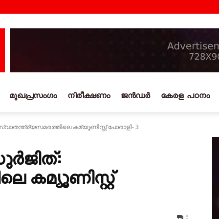
മുഖപ്രസംഗം
നിരീക്ഷണം
ജൻഡർ
കേരള പഠനം
്വാതന്ത്ര്യസമരത്തിലെ കമ്യൂണിസ്റ്റ്‌ പോരാളി‐ 3
ർജിത്‌:
െ കമ്യൂണിസ്റ്റ്‌
0