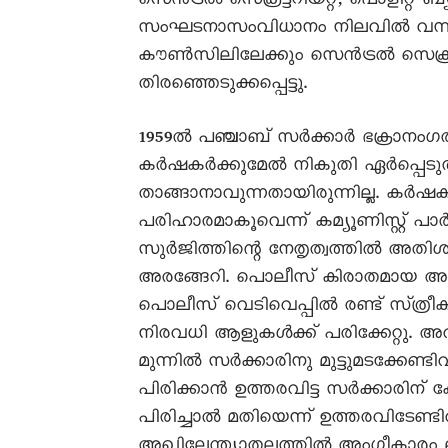
സെൻട്രൽ സെക്രട്ടറിയറ്റ്‌, പൊളിറ്റ്‌
സംഘടനാസംവിധാനം നിലവിൽ വന്നത്
കൗൺസിലിലേക്കും സെൻട്രൽ സെക്രട്ടറ
തിരഞ്ഞെടുക്കപ്പെട്ടു.
1959ൽ പഞ്ചാബ്‌ സർക്കാർ ഭക്രാനംഗ
കർഷകർക്കുമേൽ നികുതി ഏർപ്പെടുത്
താങ്ങാനാവുന്നതായിരുന്നില്ല. ക
പരിഹാരമാകൂവെന്ന്‌ കമ്യൂണിസ്റ്റ്‌ പാർ
സുർജിത്തിന്റെ നേതൃത്വത്തിൽ അതി
അരങ്ങേറി. പൊലീസ്‌ കിരാതമായ അടിച
പൊലീസ്‌ വെടിവെപ്പിൽ രണ്ട്‌ സ്‌ത
നിരവധി ആളുകൾക്ക്‌ പരിക്കേറ്റു
മുന്നിൽ സർക്കാരിനു മുട്ടുമടക്കേണ്
പിരിക്കാൻ ഉത്തരവിട്ട സർക്കാരിന്
പിരിച്ചാൽ മതിയെന്ന്‌ ഉത്തരവിടേണ്ടി
അഖിലേന്ത്യാതലത്തിൽ അംഗീകാരം ലഭി