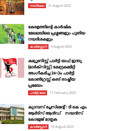
21 August 2023
നാടൻകല
കേരളത്തിന്റെ കാർഷിക
മേഖലയിലെ പ്രശ്നങ്ങളും പുതിയ
നയദിശകളും
5 August 2023
കവര്‍സ്റ്റോറി
കമ്യൂണിസ്റ്റ് പാർട്ടി ഓഫ് ഇന്ത്യ
(മാർക്സിസ്റ്റ്) കേന്ദ്രകമ്മിറ്റി
അംഗീകരിച്ച 24‐ാം പാർട്ടി
കോൺഗ്രസ്സ് കരട് രാഷ്ട്രീയ
പ്രമേയം
17 February 2025
പാർട്ടി രേഖ
ക്യാമ്പസ് പ്ലേസ്മെന്റ് : ടി കെ എം
ആർട്സ് ആൻഡ് സയൻസ്
കോളേജ് മാതൃക
19 August 2025
കവര്‍സ്റ്റോറി