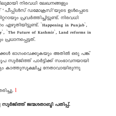
ിയിലുമായി നിരവധി ലേഖനങ്ങളും
പീപ്പിൾസ്‌ ഡമോക്രസി’യുടെ ഉൾപ്പെടെ
ായും പ്രവർത്തിച്ചിട്ടുണ്ട്‌. നിരവധി
എഴുതിയിട്ടുണ്ട്‌. `Happening in Punjab`,
y`, `The Future of Kashmir`, Land reforms in
രധാനപ്പെട്ടത്‌.
ത്തുക്കൾ ഭാഗംവെക്കുകയും അതിൽ ഒരു പങ്ക്‌
രൂപ സുർജിത്ത്‌ പാർട്ടിക്ക്‌ സംഭാവനയായി
കാത്തുസൂക്ഷിച്ച നേതാവായിരുന്നു
l
രിച്ചു.
ച സുർജിത്ത്‌ ജന്മശതാബ്ദി പതിപ്പ്‌.