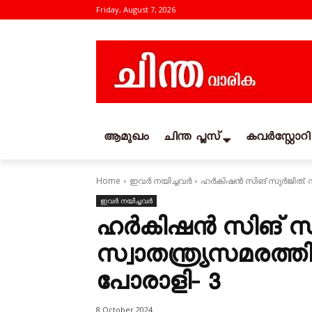
Friday, August 7, 2026
ആമുഖം
ചിന്ത പ്ലസ്
കവര്‍സ്റ്റോറി
Home
ഇവർ നയിച്ചവർ
ഹർകിഷൻ സിങ്‌ സുർജിത്‌: സ
ഇവർ നയിച്ചവർ
ഹർകിഷൻ സിങ്‌ സു
സ്വാതന്ത്ര്യസമരത്തില
പോരാളി‐ 3
8 October 2024