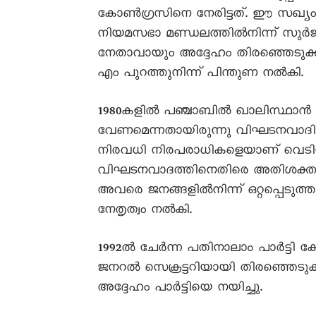
കോൺഗ്രസിനെ നേരിട്ടത്‌. ഈ സഖ്യം ഭ
നിയമസഭാ മണ്ഡലത്തിൽനിന്ന്‌ സുർജിത
നേതാവായും അദ്ദേഹം തിരഞ്ഞെടുക്
എം പുറത്തുനിന്ന്‌ പിന്തുണ നൽകി.
1980കളിൽ പഞ്ചാബിൽ ഖാലിസ്ഥാൻ വാദം
വേണമെന്നതായിരുന്നു വിഘടനവാദ
നിരവധി നിരപരാധികളെയാണ്‌ വെടിയുണ്
വിഘടനവാദത്തിനെതിരെ അതിശക്തമായ
അവരെ ജനങ്ങളിൽനിന്ന്‌ ഒറ്റപ്പെടുത്
നേതൃത്വം നൽകി.
1992ൽ ചേർന്ന പതിനാലാം പാർട്ട
ജനറൽ സെക്രട്ടറിയായി തിരഞ്ഞെടുക്കപ്
അദ്ദേഹം പാർട്ടിയെ നയിച്ചു.