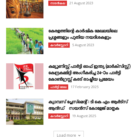
21 August 2023
നാടൻകല
കേരളത്തിന്റെ കാർഷിക മേഖലയിലെ
പ്രശ്നങ്ങളും പുതിയ നയദിശകളും
5 August 2023
കവര്‍സ്റ്റോറി
കമ്യൂണിസ്റ്റ് പാർട്ടി ഓഫ് ഇന്ത്യ (മാർക്സിസ്റ്റ്)
കേന്ദ്രകമ്മിറ്റി അംഗീകരിച്ച 24‐ാം പാർട്ടി
കോൺഗ്രസ്സ് കരട് രാഷ്ട്രീയ പ്രമേയം
17 February 2025
പാർട്ടി രേഖ
ക്യാമ്പസ് പ്ലേസ്മെന്റ് : ടി കെ എം ആർട്സ്
ആൻഡ് സയൻസ് കോളേജ് മാതൃക
19 August 2025
കവര്‍സ്റ്റോറി
Load more