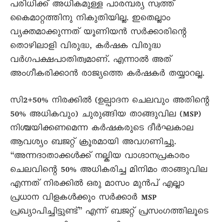
പരിധിക്ക് അധികമുള്ള പാരമ്പര്യ സ്വത്ത്
കൈമാറ്റത്തിനു നികുതിയില്ല. ഇതെല്ലാം
വ്യക്തമാക്കുന്നത് യൂണിയൻ സർക്കാരിന്റെ
തൊഴിലാളി വിരുദ്ധ, കർഷക വിരുദ്ധ
വർഗപക്ഷപാതിത്വമാണ്. എന്നാൽ അത്
അംഗീകരിക്കാൻ രാജ്യത്തെ കർഷകർ തയ്യാറല്ല.
സി2+50% നിരക്കിൽ (ഉല്പാദന ചെലവും അതിന്റെ
50% അധികവും) ചുരുങ്ങിയ താങ്ങുവില (MSP)
നിശ്ചയിക്കണമെന്ന കർഷകരുടെ ദീർഘകാല
ആവശ്യം ബജറ്റ് ക്രൂരമായി അവഗണിച്ചു.
“അന്നദാതാക്കൾക്ക് നല്കിയ വാഗ്ദാനപ്രകാരം
ചെലവിന്റെ 50% അധികരിച്ച മിനിമം താങ്ങുവില
എന്നത് നിരക്കിൽ ഒരു മാസം മുൻപ് എല്ലാ
പ്രധാന വിളകൾക്കും സർക്കാർ MSP
പ്രഖ്യാപിച്ചിട്ടുണ്ട്” എന്ന് ബജറ്റ് പ്രസംഗത്തിലൂടെ