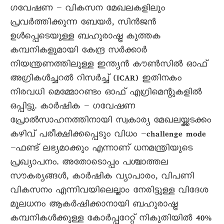
ഗവേഷണ – വികസന മേഖലകളിലും
പ്രവർത്തിക്കുന്ന ബേയർ, സിൻജൻ
ഉൾപ്പെടെയുള്ള ബഹുരാഷ്ട്ര കുത്തക
കമ്പനികളുമായി കേന്ദ്ര സർക്കാർ
നിയന്ത്രണത്തിലുള്ള ഇന്ത്യൻ കൗൺസിൽ ഓഫ്
അഗ്രികൾച്ചറൽ റിസർച്ച് (ICAR) ഇതിനകം
നിരവധി മെമ്മോറണ്ടം ഓഫ് എഗ്രിമെന്റുകളിൽ
ഒപ്പിട്ടു. കാർഷിക – ഗവേഷണ
പ്രോൽസാഹനത്തിനായി സ്വകാര്യ മേഖലയ്ക്കടക്കം
കഴിവ് പരീക്ഷിക്കപ്പെടും വിധം –challenge mode
–ഫണ്ട് ലഭ്യമാക്കും എന്നാണ് ധനമന്ത്രിയുടെ
പ്രഖ്യാപനം. അതോടൊപ്പം പശ്ചാത്തല
സൗകര്യങ്ങൾ, കാർഷിക വ്യാപാരം, വിപണി
വികസനം എന്നിവയിലെല്ലാം നേരിട്ടുള്ള വിദേശ
മൂലധനം ആകർഷിക്കാനായി ബഹുരാഷ്ട്ര
കമ്പനികൾക്കുള്ള കോർപ്പറേറ്റ് നികുതിയിൽ 40%