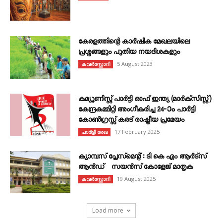
കേരളത്തിന്റെ കാർഷിക മേഖലയിലെ
പ്രശ്നങ്ങളും പുതിയ നയദിശകളും
5 August 2023
കവര്‍സ്റ്റോറി
കമ്യൂണിസ്റ്റ് പാർട്ടി ഓഫ് ഇന്ത്യ (മാർക്സിസ്റ്റ്)
കേന്ദ്രകമ്മിറ്റി അംഗീകരിച്ച 24‐ാം പാർട്ടി
കോൺഗ്രസ്സ് കരട് രാഷ്ട്രീയ പ്രമേയം
17 February 2025
പാർട്ടി രേഖ
ക്യാമ്പസ് പ്ലേസ്മെന്റ് : ടി കെ എം ആർട്സ്
ആൻഡ് സയൻസ് കോളേജ് മാതൃക
19 August 2025
കവര്‍സ്റ്റോറി
Load more