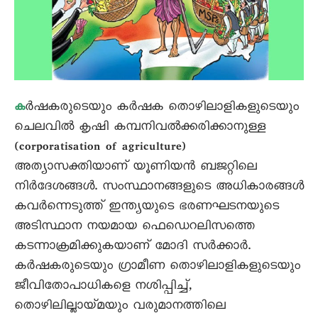
ർഷകരുടെയും കർഷക തൊഴിലാളികളുടെയും
ക
ചെലവിൽ കൃഷി കമ്പനിവൽക്കരിക്കാനുള്ള
(corporatisation of agriculture)
അത്യാസക്തിയാണ് യൂണിയൻ ബജറ്റിലെ
നിർദേശങ്ങൾ. സംസ്ഥാനങ്ങളുടെ അധികാരങ്ങൾ
കവർന്നെടുത്ത് ഇന്ത്യയുടെ ഭരണഘടനയുടെ
അടിസ്ഥാന നയമായ ഫെഡെറലിസത്തെ
കടന്നാക്രമിക്കുകയാണ് മോദി സർക്കാർ.
കർഷകരുടെയും ഗ്രാമീണ തൊഴിലാളികളുടെയും
ജീവിതോപാധികളെ നശിപ്പിച്ച്,
തൊഴിലില്ലായ്മയും വരുമാനത്തിലെ