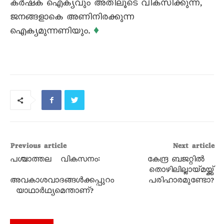
കർഷക ഐക്യവും അതിലൂടെ വികസിക്കുന്ന,
ജനങ്ങളാകെ അണിനിരക്കുന്ന
ഐക്യമുന്നണിയും.
♦
Previous article
Next article
പശ്ചാത്തല വികസനം:
കേന്ദ്ര ബജറ്റിൽ
തൊഴിലില്ലായ്മയ്ക്ക്
അവകാശവാദങ്ങൾക്കപ്പുറം
പരിഹാരമുണ്ടോ?
യാഥാർഥ്യമെന്താണ്?