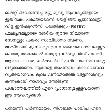
മോർച്ച മുന്നോട്ടുവെക്കുന്ന ആവശ്യം.
ബജറ്റ് അവഗണിച്ച മറ്റു മുഖ്യ ആവശ്യങ്ങളായ
ഇതിനകം പരാജയമെന്ന് തെളിഞ്ഞ പ്രധാനമന്ത്രി
വിള ഇൻഷൂറൻസ് പദ്ധതിക്കും (PMFBY)
ഫലപ്രദമല്ലാത്ത ദേശീയ ദുരന്ത നിവാരണ
സേനയ്ക്കും പകരം സംവിധാനം വേണം. –
അതിനായി കൃഷിക്കും മൃഗ സംരക്ഷണ മേഖലയ്ക്കും
പൊതുമേഖലയിൽ സമഗ്ര ഇൻഷൂറൻസ് പദ്ധതി
ആരംഭിക്കണം, കർഷകർക്ക് പലിശ രഹിത വായ്പ
ലഭ്യമാക്കണം. ആഗോള താപനവും കാലാവസ്ഥാ
വ്യതിയാനവും മൂലം വൻതോതിൽ വിളനാശവും
കന്നുകാലി നാശവും നേരിടുന്ന
പശ്ചാത്തലത്തിൽ ഏറെ പ്രാധാന്യമുള്ളവയാണ്
ഈ ആവശ്യങ്ങൾ.
ധനമന്ത്രി പൂർണ്ണമായും നിശബ്ദത പാലിച്ച ഏറെ