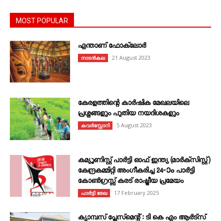
MOST POPULAR
എന്താണ്‌ ഫോക്‌ലോർ
21 August 2023
നാടൻകല
കേരളത്തിന്റെ കാർഷിക മേഖലയിലെ
പ്രശ്നങ്ങളും പുതിയ നയദിശകളും
5 August 2023
കവര്‍സ്റ്റോറി
കമ്യൂണിസ്റ്റ് പാർട്ടി ഓഫ് ഇന്ത്യ (മാർക്സിസ്റ്റ്)
കേന്ദ്രകമ്മിറ്റി അംഗീകരിച്ച 24‐ാം പാർട്ടി
കോൺഗ്രസ്സ് കരട് രാഷ്ട്രീയ പ്രമേയം
17 February 2025
പാർട്ടി രേഖ
ക്യാമ്പസ് പ്ലേസ്മെന്റ് : ടി കെ എം ആർട്സ്