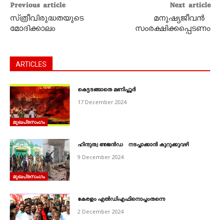
Previous article
Next article
സ‍്ത്രീവിരുദ്ധതയുടെ
മനുഷ്യജീവൻ
മോദിക്കാലം
സംരക്ഷിക്കപ്പെടണം
ARTICLES
കെട്ടടങ്ങാതെ മണിപ്പൂർ
17 December 2024
മുഖപ്രസംഗം
ഹിന്ദുത്വ അജൻഡ നടപ്പാക്കാൻ കുറുക്കുവഴി
9 December 2024
മുഖപ്രസംഗം
കേരളം എൽഡിഎഫിനൊപ്പംതന്നെ
2 December 2024