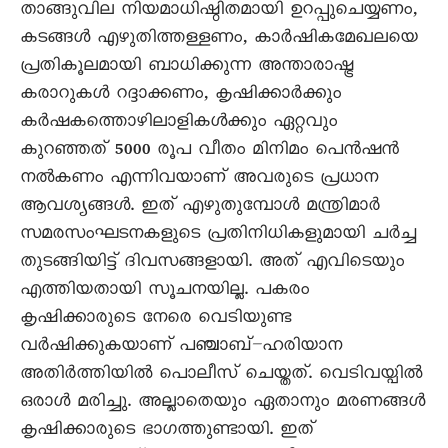
താങ്ങുവില നിയമാധിഷ്ഠിതമായി ഉറപ്പുചെയ്യണം,
കടങ്ങൾ എഴുതിത്തള്ളണം, കാർഷികമേഖലയെ
പ്രതികൂലമായി ബാധിക്കുന്ന അന്താരാഷ്ട്ര
കരാറുകൾ റദ്ദാക്കണം, കൃഷിക്കാർക്കും
കർഷകത്തൊഴിലാളികൾക്കും ഏറ്റവും
കുറഞ്ഞത് 5000 രൂപ വീതം മിനിമം പെൻഷൻ
നൽകണം എന്നിവയാണ് അവരുടെ പ്രധാന
ആവശ്യങ്ങൾ. ഇത് എഴുതുമ്പോൾ മന്ത്രിമാർ
സമരസംഘടനകളുടെ പ്രതിനിധികളുമായി ചർച്ച
തുടങ്ങിയിട്ട് ദിവസങ്ങളായി. അത് എവിടെയും
എത്തിയതായി സൂചനയില്ല. പകരം
കൃഷിക്കാരുടെ നേരെ വെടിയുണ്ട
വർഷിക്കുകയാണ് പഞ്ചാബ്–ഹരിയാന
അതിർത്തിയിൽ പൊലീസ് ചെയ്തത്. വെടിവയ്പിൽ
ഒരാൾ മരിച്ചു. അല്ലാതെയും ഏതാനും മരണങ്ങൾ
കൃഷിക്കാരുടെ ഭാഗത്തുണ്ടായി. ഇത്