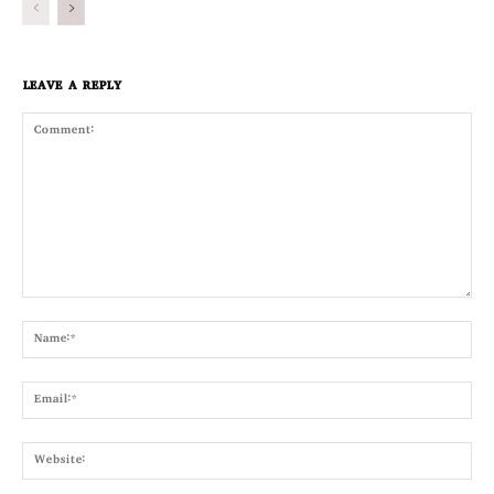
LEAVE A REPLY
Comment:
Nam
Emai
Webs