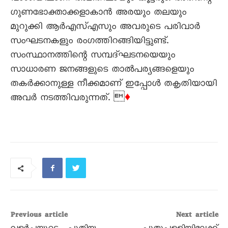
ഗുണഭോക്താക്കളാകാൻ അരയും തലയും
മുറുക്കി ആർഎസ്എസും അവരുടെ പരിവാർ
സംഘടനകളും രംഗത്തിറങ്ങിയിട്ടുണ്ട്.
സംസ്ഥാനത്തിന്റെ സമ്പദ്ഘടനയെയും
സാധാരണ ജനങ്ങളുടെ താൽപര്യങ്ങളെയും
തകർക്കാനുള്ള നീക്കമാണ് ഇപ്പോൾ തകൃതിയായി
അവർ നടത്തിവരുന്നത്. 
♦
Previous article
Next article