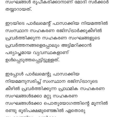
സംഘങ്ങൾ രൂപീകരിക്കാനാണ് മോദി സർക്കാർ
തയ്യാറായത്.
ഈയിടെ പാർലമെന്റ് പാസാക്കിയ നിയമത്തിൽ
സംസ്ഥാന സഹകരണ രജിസ്ട്രാർക്കുകീഴിൽ
പ്രവർത്തിക്കുന്ന സഹകരണ സംഘങ്ങളുടെ
പ്രവർത്തനങ്ങളെപ്പോലും അട്ടിമറിക്കാൻ
പര്യാപ്തമായ വ്യവസ്ഥകളാണ്
ഉൾപ്പെടുത്തപ്പെട്ടിട്ടുള്ളത്.
ഇപ്പോൾ പാർലമെന്റു പാസാക്കിയ
നിയമമനുസരിച്ച് സംസ്ഥാന രജിസ്ട്രാറുടെ
കീഴിൽ പ്രവർത്തിക്കുന്ന പ്രാഥമിക സഹകരണ
സംഘങ്ങൾക്കോ മറ്റു സഹകരണ
സംഘങ്ങൾക്കോ പൊതുയോഗത്തിന്റെ മൂന്നിൽ
രണ്ടു ഭൂരിപക്ഷമുണ്ടെങ്കിൽ ഏതൊരു