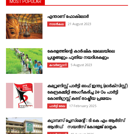
MOST POPULAR
എന്താണ്‌ ഫോക്‌ലോർ
21 August 2023
നാടൻകല
കേരളത്തിന്റെ കാർഷിക മേഖലയിലെ
പ്രശ്നങ്ങളും പുതിയ നയദിശകളും
5 August 2023
കവര്‍സ്റ്റോറി
കമ്യൂണിസ്റ്റ് പാർട്ടി ഓഫ് ഇന്ത്യ (മാർക്സിസ്റ്റ്)
കേന്ദ്രകമ്മിറ്റി അംഗീകരിച്ച 24‐ാം പാർട്ടി
കോൺഗ്രസ്സ് കരട് രാഷ്ട്രീയ പ്രമേയം
17 February 2025
പാർട്ടി രേഖ
ക്യാമ്പസ് പ്ലേസ്മെന്റ് : ടി കെ എം ആർട്സ്
ആൻഡ് സയൻസ് കോളേജ് മാതൃക