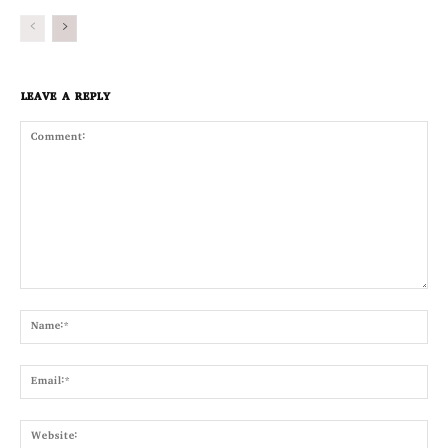
LEAVE A REPLY
Comment:
Nam
Emai
Webs