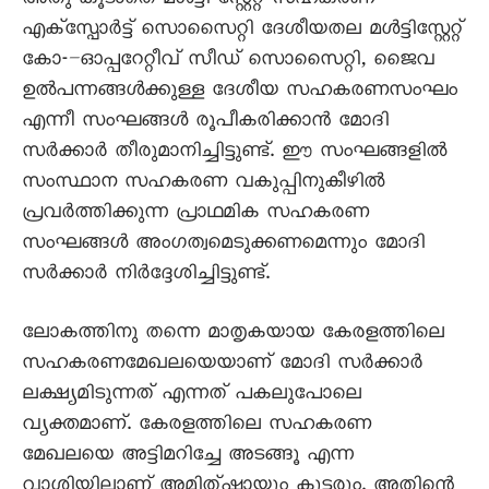
അതു കൂടാതെ മൾട്ടി സ്റ്റേറ്റ് സഹകരണ
എക്സ്പോർട്ട് സൊസെെറ്റി ദേശീയതല മൾട്ടിസ്റ്റേറ്റ്
കോ-–ഓപ്പറേറ്റീവ് സീഡ് സൊസെെറ്റി, ജെെവ
ഉൽപന്നങ്ങൾക്കുള്ള ദേശീയ സഹകരണസംഘം
എന്നീ സംഘങ്ങൾ രൂപീകരിക്കാൻ മോദി
സർക്കാർ തീരുമാനിച്ചിട്ടുണ്ട്. ഈ സംഘങ്ങളിൽ
സംസ്ഥാന സഹകരണ വകുപ്പിനുകീഴിൽ
പ്രവർത്തിക്കുന്ന പ്രാഥമിക സഹകരണ
സംഘങ്ങൾ അംഗത്വമെടുക്കണമെന്നും മോദി
സർക്കാർ നിർദ്ദേശിച്ചിട്ടുണ്ട്.
ലോകത്തിനു തന്നെ മാതൃകയായ കേരളത്തിലെ
സഹകരണമേഖലയെയാണ് മോദി സർക്കാർ
ലക്ഷ്യമിടുന്നത് എന്നത് പകലുപോലെ
വ്യക്തമാണ്. കേരളത്തിലെ സഹകരണ
മേഖലയെ അട്ടിമറിച്ചേ അടങ്ങൂ എന്ന
വാശിയിലാണ് അമിത്ഷായും കൂട്ടരും. അതിന്റെ