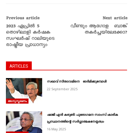
Previous article
Next article
2023 ഏപ്രിൽ 5
വീണ്ടും ആഗോള ബാങ്ക്
തൊഴിലാളി കർഷക
തകർച്ചയിലേക്കോ?
സംഘർഷ് റാലിയുടെ
രാഷ്ട്രീയ പ്രാധാന്യം
ARTICLES
സഖാവ് സീതാറാമിനെ ഓർമിക്കുമ്പോൾ
22 September 2025
അനുസ്മരണം
ഷാജി എൻ കരുൺ: പുരോഗമന സാംസ്-കാരിക
പ്രസ്ഥാനത്തിന്റെ സർഗ്ഗാത്മകനേതൃത്വം
16 May 2025