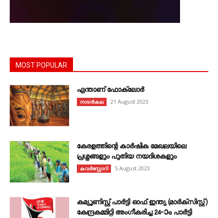
MOST POPULAR
എന്താണ്‌ ഫോക്‌ലോർ
21 August 2023
നാടൻകല
കേരളത്തിന്റെ കാർഷിക മേഖലയിലെ
പ്രശ്നങ്ങളും പുതിയ നയദിശകളും
5 August 2023
കവര്‍സ്റ്റോറി
കമ്യൂണിസ്റ്റ് പാർട്ടി ഓഫ് ഇന്ത്യ (മാർക്സിസ്റ്റ്)
കേന്ദ്രകമ്മിറ്റി അംഗീകരിച്ച 24‐ാം പാർട്ടി