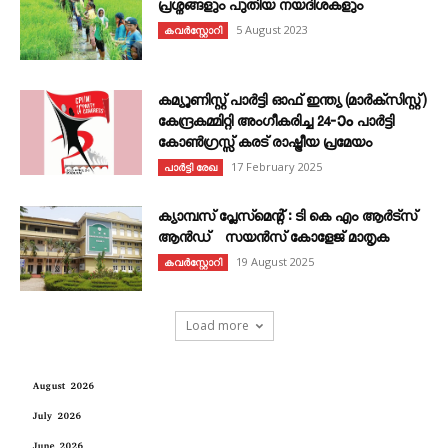
പ്രശ്നങ്ങളും പുതിയ നയദിശകളും
5 August 2023
കവര്‍സ്റ്റോറി
കമ്യൂണിസ്റ്റ് പാർട്ടി ഓഫ് ഇന്ത്യ (മാർക്സിസ്റ്റ്)
കേന്ദ്രകമ്മിറ്റി അംഗീകരിച്ച 24‐ാം പാർട്ടി
കോൺഗ്രസ്സ് കരട് രാഷ്ട്രീയ പ്രമേയം
17 February 2025
പാർട്ടി രേഖ
ക്യാമ്പസ് പ്ലേസ്മെന്റ് : ടി കെ എം ആർട്സ്
ആൻഡ് സയൻസ് കോളേജ് മാതൃക
19 August 2025
കവര്‍സ്റ്റോറി
Load more
August 2026
July 2026
June 2026