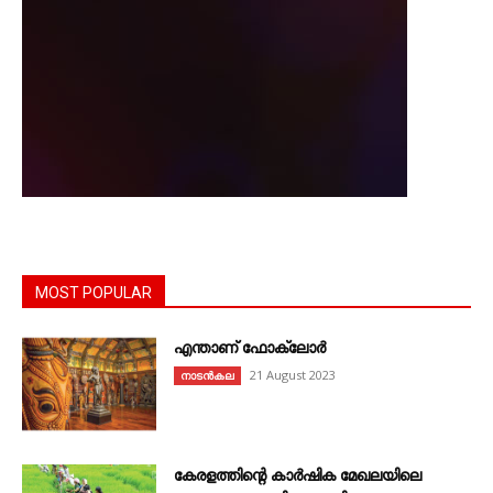
MOST POPULAR
എന്താണ്‌ ഫോക്‌ലോർ
21 August 2023
നാടൻകല
കേരളത്തിന്റെ കാർഷിക മേഖലയിലെ