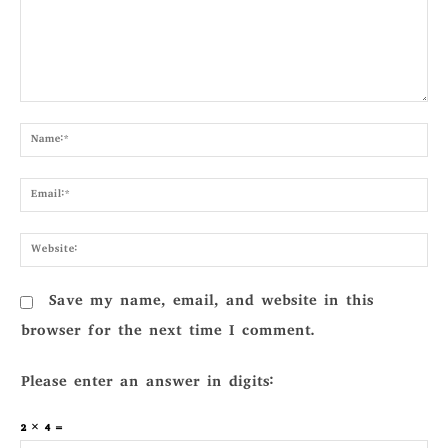
Comment:
Nam
Emai
Webs
Save my name, email, and website in this
browser for the next time I comment.
Please enter an answer in digits:
2 × 4 =