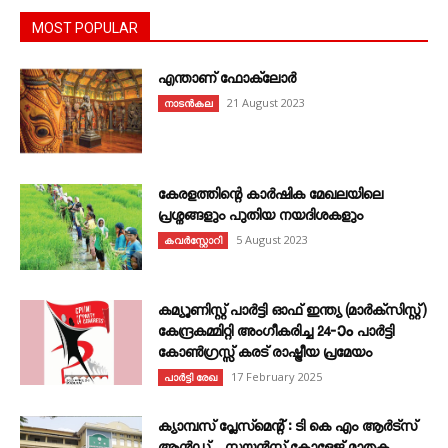
MOST POPULAR
എന്താണ്‌ ഫോക്‌ലോർ
21 August 2023
നാടൻകല
കേരളത്തിന്റെ കാർഷിക മേഖലയിലെ
പ്രശ്നങ്ങളും പുതിയ നയദിശകളും
5 August 2023
കവര്‍സ്റ്റോറി
കമ്യൂണിസ്റ്റ് പാർട്ടി ഓഫ് ഇന്ത്യ (മാർക്സിസ്റ്റ്)
കേന്ദ്രകമ്മിറ്റി അംഗീകരിച്ച 24‐ാം പാർട്ടി
കോൺഗ്രസ്സ് കരട് രാഷ്ട്രീയ പ്രമേയം
17 February 2025
പാർട്ടി രേഖ
ക്യാമ്പസ് പ്ലേസ്മെന്റ് : ടി കെ എം ആർട്സ്