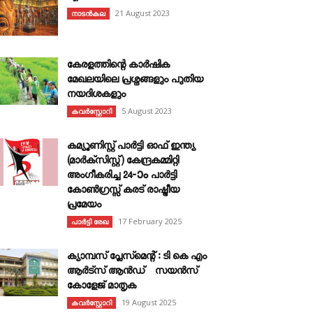
21 August 2023
നാടൻകല
കേരളത്തിന്റെ കാർഷിക
മേഖലയിലെ പ്രശ്നങ്ങളും പുതിയ
നയദിശകളും
5 August 2023
കവര്‍സ്റ്റോറി
കമ്യൂണിസ്റ്റ് പാർട്ടി ഓഫ് ഇന്ത്യ
(മാർക്സിസ്റ്റ്) കേന്ദ്രകമ്മിറ്റി
അംഗീകരിച്ച 24‐ാം പാർട്ടി
കോൺഗ്രസ്സ് കരട് രാഷ്ട്രീയ
പ്രമേയം
17 February 2025
പാർട്ടി രേഖ
ക്യാമ്പസ് പ്ലേസ്മെന്റ് : ടി കെ എം
ആർട്സ് ആൻഡ് സയൻസ്
കോളേജ് മാതൃക
19 August 2025
കവര്‍സ്റ്റോറി