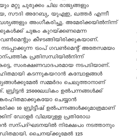
റ്റു ചുരുക്കം ചില രാജ്യങ്ങളും
സ്‌ട്രേലിയ, സൗദി അറേബ്യ, യുഎഇ, ഖത്തർ എന്നീ
്യങ്ങളും അംഗീകരിച്ചു. അമേരിക്കയിൽനിന്ന്‌
ുകൾക്ക്‌ ചുങ്കം കുറയ്‌ക്കണമെന്ന
ഗവൺമെന്റും കീഴടങ്ങിയിരിക്കുകയാണ്‌.
്പാക്കുന്ന ട്രംപ്‌ ഗവൺമെന്റ്‌ അതേസമയം
സാന്പത്തിക പ്രതിസന്ധിയിൽനിന്ന്‌
താകട്ടെ, സംരക്ഷണവാദപരമായ നടപടിയാണ്‌.
്കരഹിതമായി കടന്നുകയറാൻ കമ്പോളങ്ങൾ
ാജ്യങ്ങൾക്കുമേൽ സമ്മർദം ചെലുത്താനാണ്‌
 ബ്രിട്ടൻ 25000ലധികം ഉൽപന്നങ്ങൾക്ക്‌
ചുങ്കരഹിതമാക്കുകയോ ചെയ്യാൻ
10 ബ്രിട്ടീഷ്‌ ഉൽപന്നങ്ങൾക്കുമാത്രമാണ്‌
ണക്കിന്‌ ഡോളർ വിലയുള്ള പ്രതിരോധ
ൻ സന്പദ്‌ഘടനയിൽ നിക്ഷേപം നടത്താനും
ധിതമായി. ചൈനയ്‌ക്കുമേൽ 125