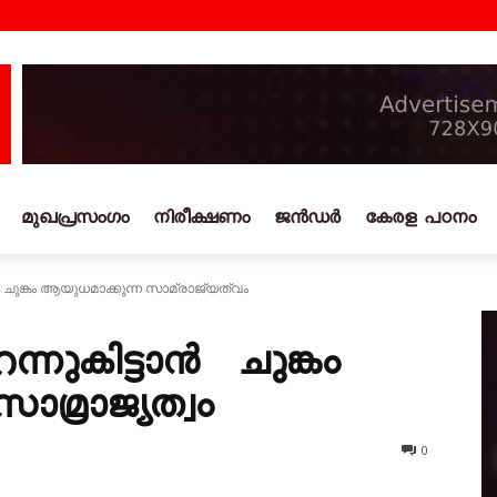
മുഖപ്രസംഗം
നിരീക്ഷണം
ജൻഡർ
കേരള പഠനം
 ചുങ്കം ആയുധമാക്കുന്ന സാമ്രാജ്യത്വം
ന്നുകിട്ടാൻ ചുങ്കം
മ്രാജ്യത്വം
0