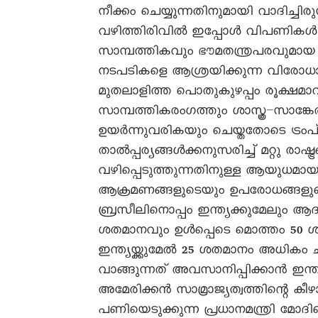
നീക്കം ചെയ്യുന്നതിനുമായി വാദിച്ചിര
വഴിത്തിരിവിൽ ഇപ്പോൾ വിപണികൾ ബല
സാമ്പത്തികവും ഭൗമതന്ത്രപരവുമായ
നടപടികളെ ആശ്രയിക്കുന്ന വിരോധ
മുതലാളിത്ത പൊതുകുഴപ്പം രൂക്ഷമാ
സാമ്പത്തികരംഗത്തും ശാസ്ത്ര–സാങ്
ഉയർന്നുവരികയും ചെയ്തതോടെ ട്രംപ്
താൽപ്പര്യങ്ങൾക്കനുസരിച്ച് മറ്റു രാഷ്
വഴിപ്പെടുത്തുന്നതിനുള്ള ആയുധമായി 
ആക്രമണങ്ങളുടെയും ഉപരോധങ്ങളുട
ബ്രസീലിനൊപ്പം ഇന്ത്യക്കുമേലും ആദ്യ
ശതമാനവും ഉൾപ്പെടെ മൊത്തം 50 ശതമാ
ഇന്ത്യയ്ക്കുമേൽ 25 ശതമാനം അധികം ചു
വാങ്ങുന്നത് അവസാനിപ്പിക്കാൻ ഇന്ത്
അമേരിക്കൻ സാമ്രാജ്യത്വത്തിന്റെ 
പണിയെടുക്കുന്ന പ്രധാനമന്ത്രി മോദ