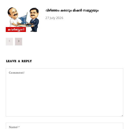
വിഴിഞ്ഞം കരാറും മിഷൻ സമുദ്രയും
27 July 2026
കവര്‍സ്റ്റോറി
LEAVE A REPLY
Comment:
Nam