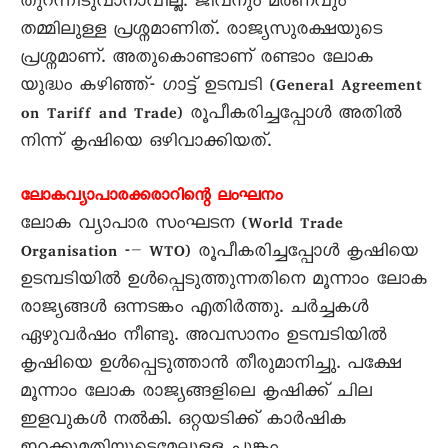
തുറന്നിടുവാനാവില്ല. ജീവനും മരണവും
തമ്മിലുള്ള പ്രശ്നമാണിത്. രാജ്യസുരക്ഷയുടെ
പ്രശ്നമാണ്. അതുകൊണ്ടാണ് രണ്ടാം ലോക
യുദ്ധം കഴിഞ്ഞ്- ഗാട്ട് ഉടമ്പടി (General Agreement
on Tariff and Trade) രൂപീകരിച്ചപ്പോൾ അതിൽ
നിന്ന് കൃഷിയെ ഒഴിവാക്കിയത്.
ലോകവ്യാപാരക്കരാറിന്റെ ലംഘനം
ലോക വ്യാപാര സംഘടന (World Trade
Organisation -– WTO) രൂപീകരിച്ചപ്പോൾ കൃഷിയെ
ഉടമ്പടിയിൽ ഉൾപ്പെടുത്തുന്നതിനെ മൂന്നാം ലോക
രാജ്യങ്ങൾ ഒന്നടങ്കം എതിർത്തു. ചർച്ചകൾ
ഏഴുവർഷം നീണ്ടു. അവസാനം ഉടമ്പടിയിൽ
കൃഷിയെ ഉൾപ്പെടുത്താൻ തീരുമാനിച്ചു. പക്ഷേ
മൂന്നാം ലോക രാജ്യങ്ങളിലെ കൃഷിക്ക് ചില
ഇളവുകൾ നൽകി. ഒറ്റയടിക്ക് കാർഷിക