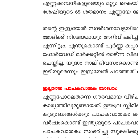
എണ്ണക്കമ്പനികളുടെയും മറ്റും കൈയ
ശേഷിയുടെ 65 ശതമാനം എണ്ണയേ മോദി 
തന്റെ ഇസ്രയേൽ സന്ദർശനവേളയിലെങ്ക
മോദിക്ക് നിശ്ചയമായും അറിവ് ലഭിച്
എന്നിട്ടും. എന്തുകൊണ്ട് പൂർണ്ണ കപ്പ
ഫോർവേഡ് മാർക്കറ്റിൽ താഴ്ന്ന വിലയ്ക
ചെയ്തില്ല. യുദ്ധം നാല് ദിവസംകൊണ്
ഇടിയുമെന്നും ഇസ്രയേൽ പറഞ്ഞത് വി
ഇല്ലാത്ത പാചകവാതക ശേഖരം
എണ്ണപോലെതന്നെ ഗൗരവമായ വീഴ്
കാര്യത്തിലുമുണ്ടായത്. ഉജ്ജ്വല സ്കീമ
കുടുംബങ്ങൾക്കും പാചകവാതകം ലഭ്യമ
വർഷംകൊണ്ട് ഇന്ത്യയുടെ പാചകവാത
പാചകവാതകം സംഭരിച്ചു സൂക്ഷിക്കു