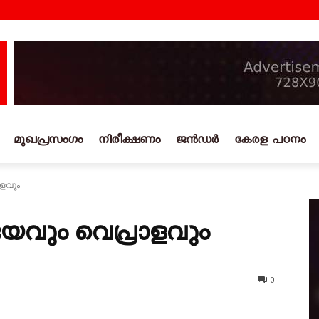
മുഖപ്രസംഗം
നിരീക്ഷണം
ജൻഡർ
കേരള പഠനം
ളവും
വും വെപ്രാളവും
0