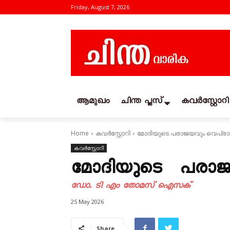
Friday, August 7, 2026
ആമുഖം
ചിന്ത പ്ലസ്
കവര്‍സ്റ്റോറി
Home
കവര്‍സ്റ്റോറി
മോദിയുടെ പരാജയവും വെപ്രാ
കവര്‍സ്റ്റോറി
മോദിയുടെ പരാജയ
ഡോ. ടി എം തോമസ് ഐസക്
25 May 2026
Share