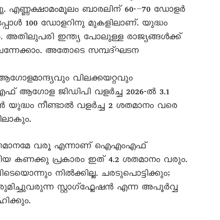
ു. എണ്ണക്ഷാമംമൂലം ബാരലിന് 60-–70 ഡോളർ
്പോൾ 100 ഡോളറിനു മുകളിലാണ്. യുദ്ധം
 അതിലുപരി ഇന്ത്യ പോലുള്ള രാജ്യങ്ങൾക്ക്
 വന്നേക്കാം. അതോടെ സമ്പദ്ഘടന
ം ആഗോളമാന്ദ്യവും വിലക്കയറ്റവും
ഫ് ആഗോള ജിഡിപി വളർച്ച 2026-ൽ 3.1
റാൻ യുദ്ധം നീണ്ടാൽ വളർച്ച 2 ശതമാനം വരെ
തിലാകും.
 ശതമാനമേ വരൂ എന്നാണ് ഐഎംഎഫ്
തിയ കണക്കു പ്രകാരം ഇത് 4.2 ശതമാനം വരും.
െയൊന്നും നിൽക്കില്ല. ചരടുപൊട്ടിക്കും;
ുമിച്ചുവരുന്ന സ്റ്റാഗ്ഫ്ലേഷൻ എന്ന അപൂർവ്വ
ിക്കും.