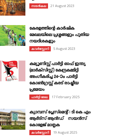
21 August 2023
നാടൻകല
കേരളത്തിന്റെ കാർഷിക
മേഖലയിലെ പ്രശ്നങ്ങളും പുതിയ
നയദിശകളും
5 August 2023
കവര്‍സ്റ്റോറി
കമ്യൂണിസ്റ്റ് പാർട്ടി ഓഫ് ഇന്ത്യ
(മാർക്സിസ്റ്റ്) കേന്ദ്രകമ്മിറ്റി
അംഗീകരിച്ച 24‐ാം പാർട്ടി
കോൺഗ്രസ്സ് കരട് രാഷ്ട്രീയ
പ്രമേയം
17 February 2025
പാർട്ടി രേഖ
ക്യാമ്പസ് പ്ലേസ്മെന്റ് : ടി കെ എം
ആർട്സ് ആൻഡ് സയൻസ്
കോളേജ് മാതൃക
19 August 2025
കവര്‍സ്റ്റോറി