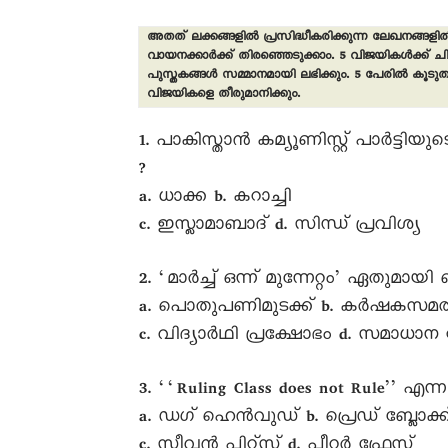
അതത് ലക്കങ്ങളിൽ പ്രസിദ്ധീകരിക്കുന്ന ലേഖനങ്ങളിൽ 
വായനക്കാർക്ക് തിരഞ്ഞെടുക്കാം. 5 വിജയികൾക്ക് ചിന്ത
പുസ്തകങ്ങൾ സമ്മാനമായി ലഭിക്കും. 5 പേരിൽ കൂടു
വിജയികളെ തീരുമാനിക്കും.
1. പാകിസ്താൻ കമ്യൂണിസ്റ്റ് പാർട്ട
?
a. ധാക്ക b. കറാച്ചി
c. ഇസ്ലാമാബാദ് d. സിന്ധ് പ്രവിശ്യ
2. ‘മാർച്ച് ഒന്ന് മുന്നേറ്റം’ ഏതുമായി ബ
a. പൊതുപണിമുടക്ക് b. കർഷകസമര
c. വിദ്യാർഥി പ്രക്ഷോഭം d. സമാധാന 
3. ‘‘Ruling Class does not Rule’’
a. ഡഗ് ഹെൻവുഡ് b. പ്രെഡ് ബ്ലോക്ക
c. സ്റ്റീവൻ പിറ്റ്സ് d. പീറ്റർ ഫ്രേസ്