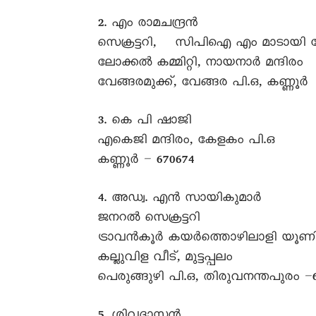
2. എം രാമചന്ദ്രൻ
സെക്രട്ടറി, സിപിഐ എം മാടായി 
ലോക്കൽ കമ്മിറ്റി, നായനാർ മന്ദിരം
വേങ്ങരമുക്ക്, വേങ്ങര പി.ഒ, കണ്ണൂർ
3. കെ പി ഷാജി
എകെജി മന്ദിരം, കേളകം പി.ഒ
കണ്ണൂർ – 670674
4. അഡ്വ. എൻ സായികുമാർ
ജനറൽ സെക്രട്ടറി
ട്രാവൻകൂർ കയർത്തൊഴിലാളി യൂ
കല്ലുവിള വീട്, മുട്ടപ്പലം
പെരുങ്ങുഴി പി.ഒ, തിരുവനന്തപുരം –