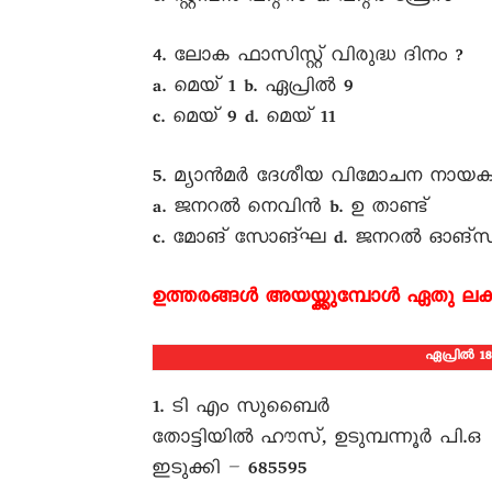
4. ലോക ഫാസിസ്റ്റ് വിരുദ്ധ ദിനം ?
a. മെയ് 1 b. ഏപ്രിൽ 9
c. മെയ് 9 d. മെയ് 11
5. മ്യാൻമർ ദേശീയ വിമോചന നായ
a. ജനറൽ നെവിൻ b. ഉ താണ്ട്
c. മോങ് സോങ്ഘ d. ജനറൽ ഓങ്
ഉത്തരങ്ങൾ അയയ്ക്കുമ്പോൾ ഏതു ലക
ഏപ്രിൽ 1
1. ടി എം സുബെെർ
തോട്ടിയിൽ ഹൗസ്, ഉടുമ്പന്നൂർ പി.ഒ
ഇടുക്കി – 685595