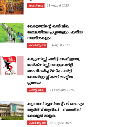
21 August 2023
നാടൻകല
കേരളത്തിന്റെ കാർഷിക
മേഖലയിലെ പ്രശ്നങ്ങളും പുതിയ
നയദിശകളും
5 August 2023
കവര്‍സ്റ്റോറി
കമ്യൂണിസ്റ്റ് പാർട്ടി ഓഫ് ഇന്ത്യ
(മാർക്സിസ്റ്റ്) കേന്ദ്രകമ്മിറ്റി
അംഗീകരിച്ച 24‐ാം പാർട്ടി
കോൺഗ്രസ്സ് കരട് രാഷ്ട്രീയ
പ്രമേയം
17 February 2025
പാർട്ടി രേഖ
ക്യാമ്പസ് പ്ലേസ്മെന്റ് : ടി കെ എം
ആർട്സ് ആൻഡ് സയൻസ്
കോളേജ് മാതൃക
19 August 2025
കവര്‍സ്റ്റോറി