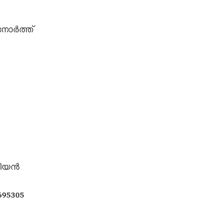
നോർത്ത്
ണിയൻ
695305