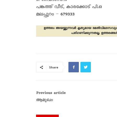
5. ശിവദാസൻ
പങ്കത്ത് വീട്, കാരക്കോട് പി.ഒ
മലപ്പുറം – 679333
ഉത്തരം അയയ്ക്കുന്നവർ കൃത്യമായ മേൽവിലാസ
പരിഗണിക്കുന്നതല്ല. ഉത്തരങ്
Share
Previous article
ആമുഖം