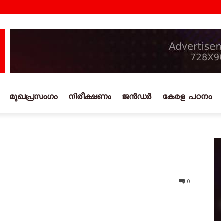
മുഖപ്രസംഗം
നിരീക്ഷണം
ജൻഡർ
കേരള പഠനം
0