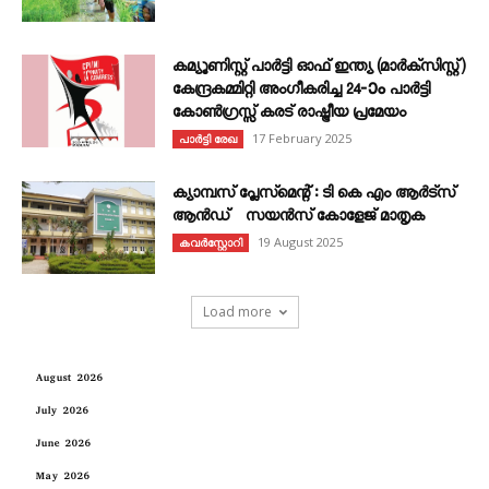
കമ്യൂണിസ്റ്റ് പാർട്ടി ഓഫ് ഇന്ത്യ (മാർക്സിസ്റ്റ്)
കേന്ദ്രകമ്മിറ്റി അംഗീകരിച്ച 24‐ാം പാർട്ടി
കോൺഗ്രസ്സ് കരട് രാഷ്ട്രീയ പ്രമേയം
17 February 2025
പാർട്ടി രേഖ
ക്യാമ്പസ് പ്ലേസ്മെന്റ് : ടി കെ എം ആർട്സ്
ആൻഡ് സയൻസ് കോളേജ് മാതൃക
19 August 2025
കവര്‍സ്റ്റോറി
Load more
August 2026
July 2026
June 2026
May 2026