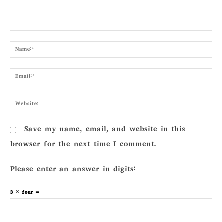
Comment:
Nam
Emai
Webs
Save my name, email, and website in this
browser for the next time I comment.
Please enter an answer in digits:
3 × four =