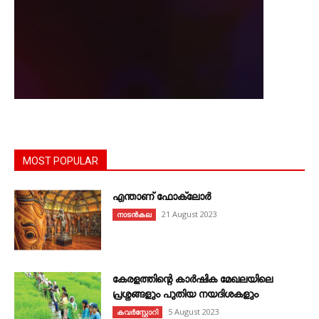
MOST POPULAR
എന്താണ്‌ ഫോക്‌ലോർ
21 August 2023
നാടൻകല
കേരളത്തിന്റെ കാർഷിക മേഖലയിലെ
പ്രശ്നങ്ങളും പുതിയ നയദിശകളും
5 August 2023
കവര്‍സ്റ്റോറി