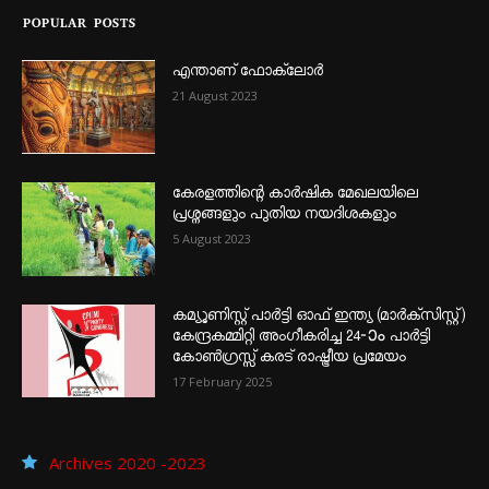
POPULAR POSTS
എന്താണ്‌ ഫോക്‌ലോർ
21 August 2023
കേരളത്തിന്റെ കാർഷിക മേഖലയിലെ
പ്രശ്നങ്ങളും പുതിയ നയദിശകളും
5 August 2023
കമ്യൂണിസ്റ്റ് പാർട്ടി ഓഫ് ഇന്ത്യ (മാർക്സിസ്റ്റ്)
കേന്ദ്രകമ്മിറ്റി അംഗീകരിച്ച 24‐ാം പാർട്ടി
കോൺഗ്രസ്സ് കരട് രാഷ്ട്രീയ പ്രമേയം
17 February 2025
Archives 2020 -2023