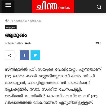
Home
ആമുഖം
ആമുഖം
ആമുഖം
ആമുഖം
Web
22 March 2025
0
നിമയിൽ ഹിംസയുടെ വേലിയേറ്റം എന്നതാണ്
സി
ഈ ലക്കം കവർ സ്റ്റോറിയുടെ വിഷയം. ജി പി
രാമചന്ദ്രൻ, ചലച്ചിത്ര അക്കാദമി ചെയർമാൻ
പ്രേംകുമാർ, ഡോ. സംഗീത ചേനംപുല്ലി,
അഭിരാമി ഇ, ജിതിൻ കെ സി എന്നിവരാണ് ഈ
വിഷയത്തിൽ ലേഖനങ്ങൾ എഴുതിയിട്ടുള്ളത്.