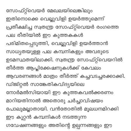
സോഫ്‌റ്റ്‌വെയർ മേഖലയിലെങ്കിലും
ഇതിനൊക്കെ വെല്ലുവിളി ഉയർത്തുമെന്ന്
പ്രതീക്ഷിച്ച സ്വതന്ത്ര സോഫ്‌റ്റ്‌വെയർ രംഗത്തെ
പല രീതിയിൽ ഈ കുത്തകകൾ
പരിമിതപ്പെടുത്തി, വെല്ലുവിളി ഉയർത്താൻ
സാധ്യതയുള്ള പല കമ്പനികളും അവരുടെ
ഉടമസ്ഥതയിലാക്കി. സ്വതന്ത്ര സോഫ്‌റ്റ്‌വെയറിൽ
തീർത്ത ആപ്ലിക്കേഷനുകൾക്ക് കേവലം
ആവരണങ്ങൾ മാത്രം തീർത്ത് കച്ചവടച്ചരക്കാക്കി.
ഡിജിറ്റൽ സാങ്കേതികവിദ്യയിലെ
നോർമൽസിയായി ഈ കുത്തകവൽക്കരണം
മാറിയതിനാൽ അതൊരു ചർച്ചാവിഷയം
പോലുമല്ലാതായി. വൻതോതിൽ മൂലധനമിറക്കി
ഈ കൂറ്റൻ കമ്പനികൾ നടത്തുന്ന
ഗവേഷണങ്ങളും അതിന്റെ ഉല്പന്നങ്ങളും ഈ