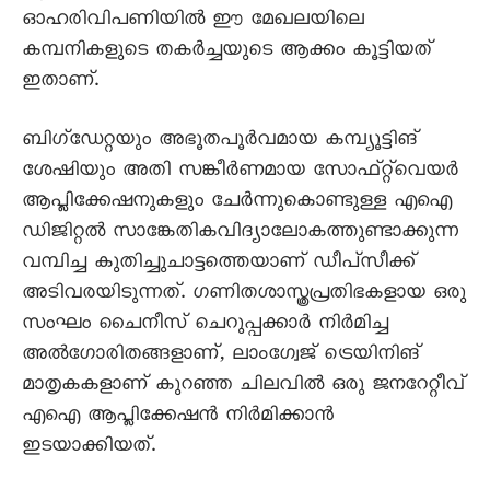
ഓഹരിവിപണിയിൽ ഈ മേഖലയിലെ
കമ്പനികളുടെ തകർച്ചയുടെ ആക്കം കൂട്ടിയത്
ഇതാണ്.
ബിഗ്‌ഡേറ്റയും അഭൂതപൂർവമായ കമ്പ്യൂട്ടിങ്
ശേഷിയും അതി സങ്കീർണമായ സോഫ്‌റ്റ്‌വെയർ
ആപ്ലിക്കേഷനുകളും ചേർന്നുകൊണ്ടുള്ള എഐ
ഡിജിറ്റൽ സാങ്കേതികവിദ്യാലോകത്തുണ്ടാക്കുന്ന
വമ്പിച്ച കുതിച്ചുചാട്ടത്തെയാണ് ഡീപ്‌സീക്ക്
അടിവരയിടുന്നത്. ഗണിതശാസ്ത്രപ്രതിഭകളായ ഒരു
സംഘം ചൈനീസ് ചെറുപ്പക്കാർ നിർമിച്ച
അൽഗോരിതങ്ങളാണ്, ലാംഗ്വേജ് ട്രെയിനിങ്
മാതൃകകളാണ് കുറഞ്ഞ ചിലവിൽ ഒരു ജനറേറ്റീവ്
എഐ ആപ്ലിക്കേഷൻ നിർമിക്കാൻ
ഇടയാക്കിയത്.