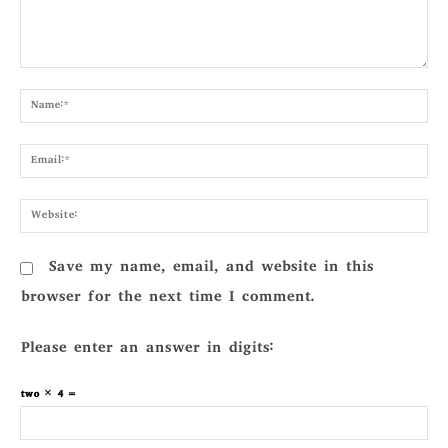
Comment:
Nam
Emai
Webs
Save my name, email, and website in this
browser for the next time I comment.
Please enter an answer in digits:
two × 4 =