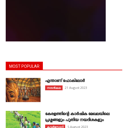
MOST POPULAR
എന്താണ്‌ ഫോക്‌ലോർ
21 August 2023
നാടൻകല
കേരളത്തിന്റെ കാർഷിക മേഖലയിലെ
പ്രശ്നങ്ങളും പുതിയ നയദിശകളും
5 August 2023
കവര്‍സ്റ്റോറി