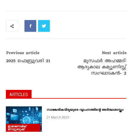
Previous article
Next article
2025 ഫെബ്രുവരി 21
മുസഫർ അഹമ്മദ്‌:
ആദ്യകാല കമ്യൂണിസ്റ്റ്‌
സംഘാടകൻ‐ 2
ARTICLES
സാങ്കേതികവിദ്യയുടെ വ്യാപനത്തിന്റെ അർത്ഥശാസ്ത്രം
21 March 2025
ഇക്കണോമിക്
നോട്ടുബുക്ക്