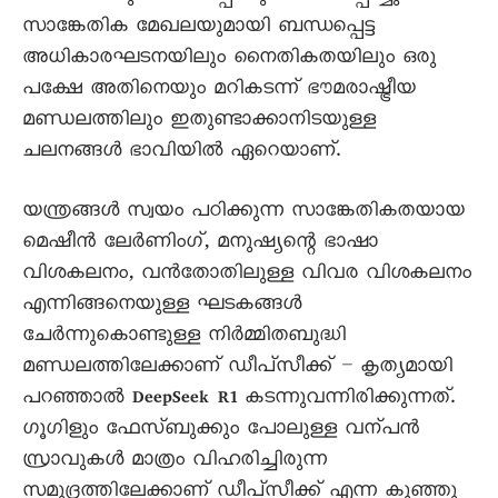
സാങ്കേതിക മേഖലയുമായി ബന്ധപ്പെട്ട
അധികാരഘടനയിലും നൈതികതയിലും ഒരു
പക്ഷേ അതിനെയും മറികടന്ന് ഭൗമരാഷ്ട്രീയ
മണ്ഡലത്തിലും ഇതുണ്ടാക്കാനിടയുള്ള
ചലനങ്ങൾ ഭാവിയിൽ ഏറെയാണ്.
യന്ത്രങ്ങൾ സ്വയം പഠിക്കുന്ന സാങ്കേതികതയായ
മെഷീൻ ലേർണിംഗ്, മനുഷ്യന്റെ ഭാഷാ
വിശകലനം, വൻതോതിലുള്ള വിവര വിശകലനം
എന്നിങ്ങനെയുള്ള ഘടകങ്ങൾ
ചേർന്നുകൊണ്ടുള്ള നിർമ്മിതബുദ്ധി
മണ്ഡലത്തിലേക്കാണ് ഡീപ്‌സീക്ക് – കൃത്യമായി
പറഞ്ഞാൽ DeepSeek R1 കടന്നുവന്നിരിക്കുന്നത്.
ഗൂഗിളും ഫേസ്ബുക്കും പോലുള്ള വന്പൻ
സ്രാവുകൾ മാത്രം വിഹരിച്ചിരുന്ന
സമുദ്രത്തിലേക്കാണ് ഡീപ്‌സീക്ക് എന്ന കുഞ്ഞു