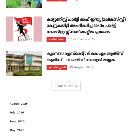
കമ്യൂണിസ്റ്റ് പാർട്ടി ഓഫ് ഇന്ത്യ (മാർക്സിസ്റ്റ്)
കേന്ദ്രകമ്മിറ്റി അംഗീകരിച്ച 24‐ാം പാർട്ടി
കോൺഗ്രസ്സ് കരട് രാഷ്ട്രീയ പ്രമേയം
17 February 2025
പാർട്ടി രേഖ
ക്യാമ്പസ് പ്ലേസ്മെന്റ് : ടി കെ എം ആർട്സ്
ആൻഡ് സയൻസ് കോളേജ് മാതൃക
19 August 2025
കവര്‍സ്റ്റോറി
Load more
August 2026
July 2026
June 2026
May 2026