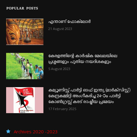
POPULAR POSTS
എന്താണ്‌ ഫോക്‌ലോർ
21 August 2023
കേരളത്തിന്റെ കാർഷിക മേഖലയിലെ
പ്രശ്നങ്ങളും പുതിയ നയദിശകളും
5 August 2023
കമ്യൂണിസ്റ്റ് പാർട്ടി ഓഫ് ഇന്ത്യ (മാർക്സിസ്റ്റ്)
കേന്ദ്രകമ്മിറ്റി അംഗീകരിച്ച 24‐ാം പാർട്ടി
കോൺഗ്രസ്സ് കരട് രാഷ്ട്രീയ പ്രമേയം
17 February 2025
Archives 2020 -2023