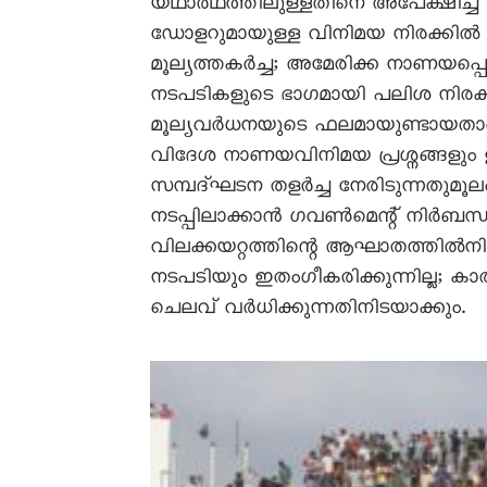
യഥാർഥത്തിലുള്ളതിനെ അപേക്ഷിച്ച് 
ഡോളറുമായുള്ള വിനിമയ നിരക്കിൽ 
മൂല്യത്തകർച്ച; അമേരിക്ക നാണയപ്പ
നടപടികളുടെ ഭാഗമായി പലിശ നിരക
മൂല്യവർധനയുടെ ഫലമായുണ്ടായതാണിത
വിദേശ നാണയവിനിമയ പ്രശ്നങ്ങളും ഇ
സമ്പദ്ഘടന തളർച്ച നേരിടുന്നതുമ
നടപ്പിലാക്കാൻ ഗവൺമെന്റ് നിർബന്ധ
വിലക്കയറ്റത്തിന്റെ ആഘാതത്തിൽനിന
നടപടിയും ഇതംഗീകരിക്കുന്നില്ല;
ചെലവ് വർധിക്കുന്നതിനിടയാക്കും.