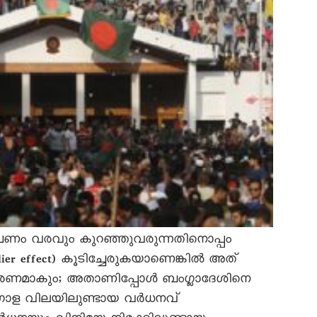
ള പണം വരവും കുറഞ്ഞുവരുന്നതിനൊപ്പം
er effect) കൂടിച്ചേരുകയാണെങ്കിൽ അത്
 കാരണമാകും; അതാണിപ്പോൾ ബംഗ്ലാദേശിനെ
ആഗോള വിലയിലുണ്ടായ വർധനവ്