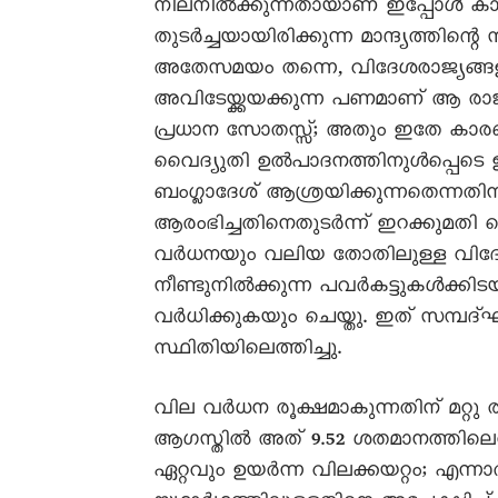
നിലനിൽക്കുന്നതായാണ് ഇപ്പോൾ ക
തുടർച്ചയായിരിക്കുന്ന മാന്ദ്യത്തിന്
അതേസമയം തന്നെ, വിദേശരാജ്യങ്ങള
അവിടേയ്ക്കയക്കുന്ന പണമാണ് ആ രാജ
പ്രധാന സോതസ്സ്; അതും ഇതേ കാര
വെെദ്യുതി ഉൽപാദനത്തിനുൾപ്പെടെ 
ബംഗ്ലാദേശ് ആശ്രയിക്കുന്നതെന്നതി
ആരംഭിച്ചതിനെതുടർന്ന് ഇറക്കുമതി ചെ
വർധനയും വലിയ തോതിലുള്ള വിദേശ
നീണ്ടുനിൽക്കുന്ന പവർകട്ടുകൾക്കിടയ
വർധിക്കുകയും ചെയ്തു. ഇത് സമ്പദ
സ്ഥിതിയിലെത്തിച്ചു.
വില വർധന രൂക്ഷമാകുന്നതിന് മറ്റു രണ
ആഗസ്തിൽ അത് 9.52 ശതമാനത്തിലെത
ഏറ്റവും ഉയർന്ന വിലക്കയറ്റം; എന