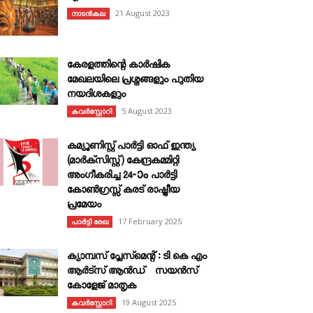
21 August 2023
നാടൻകല
കേരളത്തിന്റെ കാർഷിക
മേഖലയിലെ പ്രശ്നങ്ങളും പുതിയ
നയദിശകളും
5 August 2023
കവര്‍സ്റ്റോറി
കമ്യൂണിസ്റ്റ് പാർട്ടി ഓഫ് ഇന്ത്യ
(മാർക്സിസ്റ്റ്) കേന്ദ്രകമ്മിറ്റി
അംഗീകരിച്ച 24‐ാം പാർട്ടി
കോൺഗ്രസ്സ് കരട് രാഷ്ട്രീയ
പ്രമേയം
17 February 2025
പാർട്ടി രേഖ
ക്യാമ്പസ് പ്ലേസ്മെന്റ് : ടി കെ എം
ആർട്സ് ആൻഡ് സയൻസ്
കോളേജ് മാതൃക
19 August 2025
കവര്‍സ്റ്റോറി