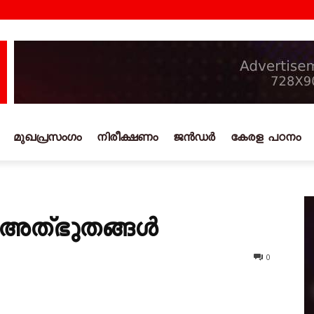
മുഖപ്രസംഗം
നിരീക്ഷണം
ജൻഡർ
കേരള പഠനം
ത്ഭുതങ്ങൾ
0