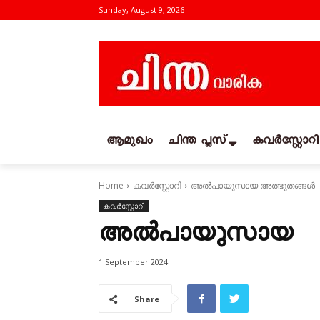
Sunday, August 9, 2026
ആമുഖം
ചിന്ത പ്ലസ്
കവര്‍സ്റ്റോറി
Home
കവര്‍സ്റ്റോറി
അൽപായുസായ അത്ഭുതങ്ങൾ
കവര്‍സ്റ്റോറി
അൽപായുസായ അ
1 September 2024
Share