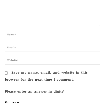
Comment:
Nam
Emai
Webs
Save my name, email, and website in this
browser for the next time I comment.
Please enter an answer in digits:
15 − two =