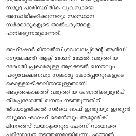
സ്വകാര്യവൽക്കരിക്കലാണത്; മർമ പ്രധാനമായ
സമുദ്ര പാരിസ്ഥിതിക വ്യവസ്ഥയെ
അസ്ഥിരീകരിക്കുന്നതും സംസ്ഥാന
സർക്കാരുകളുടെ താൽപര്യങ്ങളെ
ഹനിക്കുന്നതുമാണത്.
ഓഫ്ഷോർ മിനറൽസ് (ഡെവലപ്പ്മെന്റ് ആൻഡ്
റഗുലേഷൻ) ആക്ട് 2002ന് 2023ൽ വരുത്തിയ
ഭേദഗതി പ്രകാരമുള്ള ആഴക്കടൽ ഖനനവും
പര്യവേക്ഷണവും സ്വകാര്യ കോർപ്പറേറ്റുകളുടെ
കൊള്ളയടിക്കലിനായുള്ളതാണ്.
അടുത്തകാലത്ത് വരുത്തിയ ഭേദഗതിക്കുമുൻപ്
തീരപ്രദേശത്ത് ഖനനം നടത്തുന്നതിന്
ജിയോളജിക്കൽ സർവെ ഓഫ് ഇന്ത്യയും ഇന്ത്യൻ
ബ്യൂറോ -ഒാ-ഫ് മെെൻസും ആറ്റോമിക്
മിനറൽസ് ഡയറക്ടറേറ്റും ചേർന്ന് സംയുക്ത
പരിശോധന നടത്തണമായിരുന്നു. എന്നാൽ