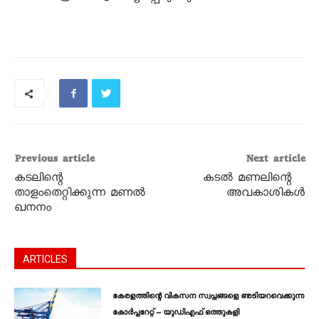
Previous article
Next article
കടലിന്റെ
കടൽ മണലിന്റെ
താളംതെറ്റിക്കുന്ന മണൽ
അവകാശികൾ
ഖനനം
ARTICLES
കേരളത്തിന്റെ വികസന സ്വപ്നങ്ങളെ അടിയറവെക്കുന്ന
കോർപ്പറേറ്റ് – യുഡിഎഫ് ഒത്തുകളി