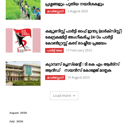
പ്രശ്നങ്ങളും പുതിയ നയദിശകളും
5 August 2023
കവര്‍സ്റ്റോറി
കമ്യൂണിസ്റ്റ് പാർട്ടി ഓഫ് ഇന്ത്യ (മാർക്സിസ്റ്റ്)
കേന്ദ്രകമ്മിറ്റി അംഗീകരിച്ച 24‐ാം പാർട്ടി
കോൺഗ്രസ്സ് കരട് രാഷ്ട്രീയ പ്രമേയം
17 February 2025
പാർട്ടി രേഖ
ക്യാമ്പസ് പ്ലേസ്മെന്റ് : ടി കെ എം ആർട്സ്
ആൻഡ് സയൻസ് കോളേജ് മാതൃക
19 August 2025
കവര്‍സ്റ്റോറി
Load more
August 2026
July 2026