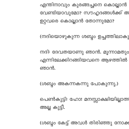
എന്തിനാവും കുരങ്ങച്ചനെ കൊല്ലാൻ കൂ
വേണ്ടിയാവുമോ? സൗഹൃദങ്ങൾക്ക് അങ്
ഉറ്റവരെ കൊല്ലാൻ തോന്നുമോ?
(നദിയൊഴുകുന്ന ശബ്ദം ഉച്ചത്തിലാകുന
നദി: ദേവതയാണു ഞാൻ. മൂന്നാമതും
എന്നിലേക്കിറങ്ങിയവനെ ആഴത്തിൽ 
ഞാൻ.
(ശബ്ദം അകന്നകന്നു പോകുന്നു.)
പെൺകുട്ടി: ഹോ! മനസ്സാക്ഷിയില്ലാ
അല്ല കുട്ടീ.
(ശബ്ദം കേട്ട് അവൾ തിരിഞ്ഞു നോക്ക