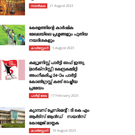
21 August 2023
നാടൻകല
കേരളത്തിന്റെ കാർഷിക
മേഖലയിലെ പ്രശ്നങ്ങളും പുതിയ
നയദിശകളും
5 August 2023
കവര്‍സ്റ്റോറി
കമ്യൂണിസ്റ്റ് പാർട്ടി ഓഫ് ഇന്ത്യ
(മാർക്സിസ്റ്റ്) കേന്ദ്രകമ്മിറ്റി
അംഗീകരിച്ച 24‐ാം പാർട്ടി
കോൺഗ്രസ്സ് കരട് രാഷ്ട്രീയ
പ്രമേയം
17 February 2025
പാർട്ടി രേഖ
ക്യാമ്പസ് പ്ലേസ്മെന്റ് : ടി കെ എം
ആർട്സ് ആൻഡ് സയൻസ്
കോളേജ് മാതൃക
19 August 2025
കവര്‍സ്റ്റോറി