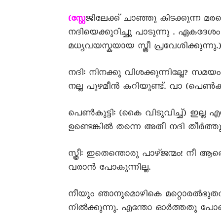
ജിലേക്ക് ചാഞ്ഞു കിടക്കുന്ന മരക
(സ്റ്റേ
നദിയെക്കുറിച്ചു പാടുന്നു . ഏകദേശ
മധ്യവയസ്കയായ സ്ത്രീ പ്രവേശിക്കുന്നു.
നദി: നിനക്കു വിശക്കുന്നില്ലേ? സമയ
നല്ല പുഴമീൻ കറിയുണ്ട്. വാ (പെൺകുട
പെൺകുട്ടി: (കൈ വിടുവിച്ച്) ഇല്ല എ
ഉണ്ടെങ്കിൽ തന്നെ അതീ നദി തീർത്ത
സ്ത്രീ: ഇതെന്തൊരു പാഴ്ജന്മം! നീ ആ
വരാൻ പോകുന്നില്ല.
നീയും ഞാനുമൊഴികെ മറ്റൊരൽഭുതവും സം
നിൽക്കുന്നു. എന്തോ ഓർത്തതു പോല