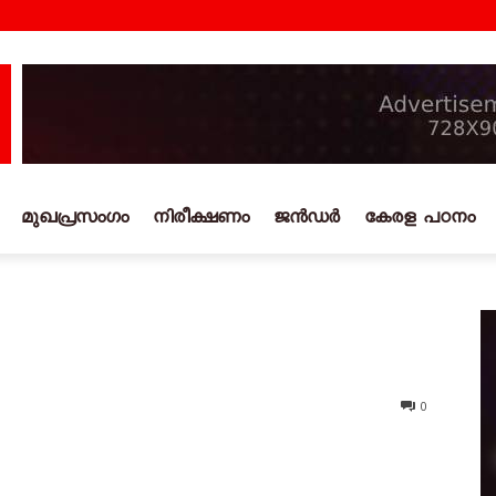
മുഖപ്രസംഗം
നിരീക്ഷണം
ജൻഡർ
കേരള പഠനം
0