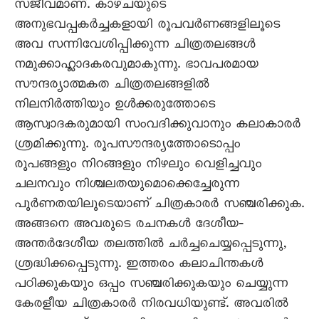
സജീവമാണ്‌. കാഴ്‌ചയുടെ
അനുഭവപ്പകർച്ചകളായി രൂപവർണങ്ങളിലൂടെ
അവ സന്നിവേശിപ്പിക്കുന്ന ചിത്രതലങ്ങൾ
നമുക്കാഹ്ലാദകരവുമാകുന്നു. ഭാവപരമായ
സൗന്ദര്യാത്മകത ചിത്രതലങ്ങളിൽ
നിലനിർത്തിയും ഉൾക്കരുത്തോടെ
ആസ്വാദകരുമായി സംവദിക്കുവാനും കലാകാരർ
ശ്രമിക്കുന്നു. രൂപസൗന്ദര്യത്തോടൊപ്പം
രൂപങ്ങളും നിറങ്ങളും നിഴലും വെളിച്ചവും
ചലനവും നിശ്ചലതയുമൊക്കെച്ചേരുന്ന
പൂർണതയിലൂടെയാണ്‌ ചിത്രകാരർ സഞ്ചരിക്കുക.
അങ്ങനെ അവരുടെ രചനകൾ ദേശീയ‐
അന്തർദേശീയ തലത്തിൽ ചർച്ചചെയ്യപ്പെടുന്നു,
ശ്രദ്ധിക്കപ്പെടുന്നു. ഇത്തരം കലാചിന്തകൾ
പഠിക്കുകയും ഒപ്പം സഞ്ചരിക്കുകയും ചെയ്യുന്ന
കേരളീയ ചിത്രകാരർ നിരവധിയുണ്ട്‌. അവരിൽ