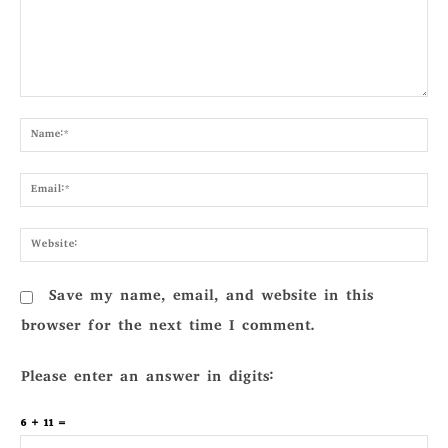
Comment:
Nam
Emai
Webs
Save my name, email, and website in this
browser for the next time I comment.
Please enter an answer in digits:
6 + 11 =