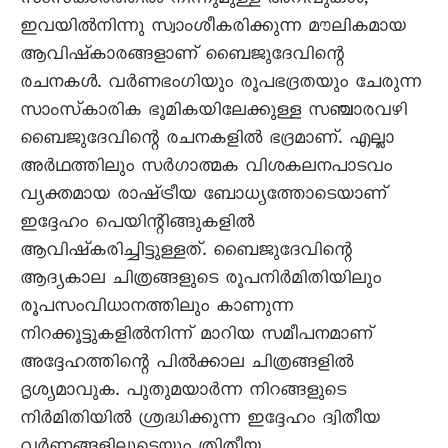
സംസ്‌കാരത്തിൽ നിന്നുമുള്ള അറിവുകൾ,
ഇവയിൽനിന്നു സ്വാംശീകരിക്കുന്ന മൗലികമായ
ആവിഷ്‌കാരങ്ങളാണ്‌ ബൈജുദേവിന്റെ
രചനകൾ. വർണഭംഗിയും രൂപഭദ്രതയും ചേരുന്ന
സാംസ്‌കാരിക ഭൂമികയിലേക്കുള്ള സഞ്ചാരവഴി
ബൈജുദേവിന്റെ രചനകളിൽ ഭദ്രമാണ്‌. എല്ലാ
അർഥത്തിലും സർഗാത്മക വിശകലനപാടവം
വ്യക്തമായ രാഷ്‌ട്രീയ ബോധ്യത്തോടെയാണ്‌
ഇദ്ദേഹം പെയിന്റിങ്ങുകളിൽ
ആവിഷ്‌കരിച്ചിട്ടുള്ളത്‌. ബൈജുദേവിന്റെ
ആദ്യകാല ചിത്രങ്ങളുടെ രൂപനിർമിതിയിലും
രൂപസംവിധാനത്തിലും കാണുന്ന
നിറക്കൂട്ടുകളിൽനിന്ന്‌ മാറിയ സമീപനമാണ്‌
അദ്ദേഹത്തിന്റെ പിൽക്കാല ചിത്രങ്ങളിൽ
ദൃശ്യമാവുക. പുതുമയാർന്ന നിറങ്ങളുടെ
നിർമിതിയിൽ ശ്രദ്ധിക്കുന്ന ഇദ്ദേഹം ദ്വിതീയ