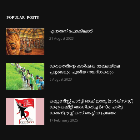
POPULAR POSTS
എന്താണ്‌ ഫോക്‌ലോർ
21 August 2023
കേരളത്തിന്റെ കാർഷിക മേഖലയിലെ
പ്രശ്നങ്ങളും പുതിയ നയദിശകളും
5 August 2023
കമ്യൂണിസ്റ്റ് പാർട്ടി ഓഫ് ഇന്ത്യ (മാർക്സിസ്റ്റ്)
കേന്ദ്രകമ്മിറ്റി അംഗീകരിച്ച 24‐ാം പാർട്ടി
കോൺഗ്രസ്സ് കരട് രാഷ്ട്രീയ പ്രമേയം
17 February 2025