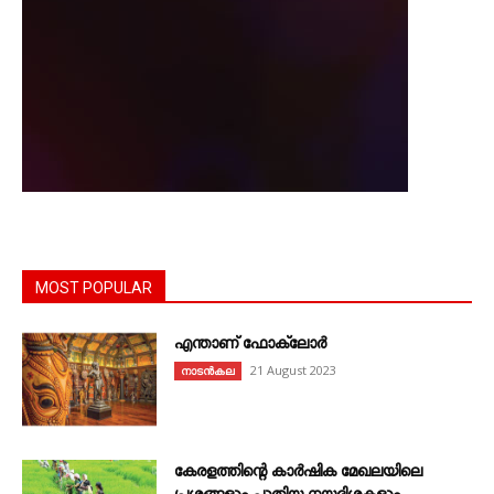
MOST POPULAR
എന്താണ്‌ ഫോക്‌ലോർ
21 August 2023
നാടൻകല
കേരളത്തിന്റെ കാർഷിക മേഖലയിലെ