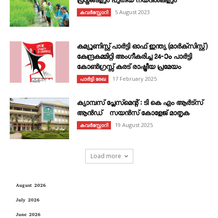
പ്രശ്നങ്ങളും പുതിയ നയദിശകളും
5 August 2023
കവര്‍സ്റ്റോറി
കമ്യൂണിസ്റ്റ് പാർട്ടി ഓഫ് ഇന്ത്യ (മാർക്സിസ്റ്റ്)
കേന്ദ്രകമ്മിറ്റി അംഗീകരിച്ച 24‐ാം പാർട്ടി
കോൺഗ്രസ്സ് കരട് രാഷ്ട്രീയ പ്രമേയം
17 February 2025
പാർട്ടി രേഖ
ക്യാമ്പസ് പ്ലേസ്മെന്റ് : ടി കെ എം ആർട്സ്
ആൻഡ് സയൻസ് കോളേജ് മാതൃക
19 August 2025
കവര്‍സ്റ്റോറി
Load more
August 2026
July 2026
June 2026