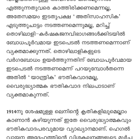
വിപ്ലവത്തിനുള്ള അവസരം കൺമുന്നിൽ
എത്തുന്നതുവരെ കാത്തിരിക്കണമെന്നല്ല,
അതേസമയം ഇടതുപക്ഷ ‘അതിസാഹസിക’
എടുത്തുചാട്ടം നടത്തണമെന്നുമല്ല, മറിച്ച്‌
തൊഴിലാളി–കർഷകജനവിഭാഗങ്ങൾക്കിടയിൽ
ബോധപൂർവമായ ഇടപെടൽ നടത്തണമെന്നാണ്
വ്യക്തമാക്കുന്നത്. തൊഴിലാളികളുടെ
വർഗബോധം ഉയർത്തുന്നതിന‍് ബോധപൂർവമായ
ഇടപെടൽ നടത്തണമെന്ന് പറയുമ്പോൾതന്നെ
അതിൽ ‘യാന്ത്രിക’ ഭൗതികവാദമല്ല,
വെെരുദ്ധ്യാത്മക ഭൗതികവാദ നിലപാടാണ്
വ്യക്തമാകുന്നത്.
1914നു ശേഷമുള്ള ലെനിന്റെ കൃതികളിലുമെല്ലാം
കാണാൻ കഴിയുന്നത് ഇതേ വെെരുദ്ധ്യാത്മകവും
ഭൗതികവാദപരവുമായ വ്യാഖ്യാനമാണ്. ഹെഗൽ
വായന അദ്ദേഹത്തിന്റെ വിശകലനങ്ങളുടെ മൂർച്ച