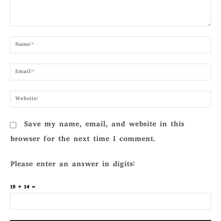
Comment:
Nam
Emai
Webs
Save my name, email, and website in this
browser for the next time I comment.
Please enter an answer in digits:
15 + 14 =