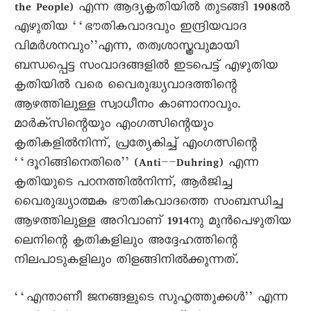
the People) എന്ന ആദ്യകൃതിയിൽ തുടങ്ങി 1908ൽ
എഴുതിയ ‘‘ഭൗതികവാദവും ഇന്ദ്രിയവാദ
വിമർശനവും’’എന്ന, തത്വശാസ്ത്രവുമായി
ബന്ധപ്പെട്ട സംവാദങ്ങളിൽ ഇടപെട്ട് എഴുതിയ
കൃതിയിൽ വരെ വെെരുദ്ധ്യവാദത്തിന്റെ
ആഴത്തിലുള്ള സ്വാധീനം കാണാനാവും.
മാർക്സിന്റെയും എംഗത്സിന്റെയും
കൃതികളിൽനിന്ന്, പ്രത്യേകിച്ച് എംഗത്സിന്റെ
‘‘ദൂറിങ്ങിനെതിരെ’’ (Anti––Duhring) എന്ന
കൃതിയുടെ പഠനത്തിൽനിന്ന്, ആർജിച്ച
വെെരുദ്ധ്യാത്മക ഭൗതികവാദത്തെ സംബന്ധിച്ച
ആഴത്തിലുള്ള അറിവാണ് 1914നു മുൻപെഴുതിയ
ലെനിന്റെ കൃതികളിലും അദ്ദേഹത്തിന്റെ
നിലപാടുകളിലും തിളങ്ങിനിൽക്കുന്നത്.
‘‘എന്താണീ ജനങ്ങളുടെ സുഹൃത്തുക്കൾ’’ എന്ന