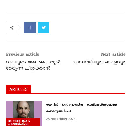
Previous article
Next article
വരയുടെ അകംപൊരുൾ
ഗാന്ധിജിയും കേരളവും
തേടുന്ന ചിത്രകാരൻ
ARTICLES
ലെനിൻ: സെെദ്ധാന്തിക തെളിമകൾക്കായുള്ള
പോരാട്ടങ്ങൾ – 5
25 November 2024
ലെനിന്റെ 100‐ാം
ചരമവാർഷികം