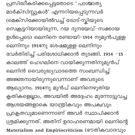
പ്രസിദ്ധീകരിക്കപ്പെട്ടതോടെ ‘പാശ്ചാത്യ
മാർക്സിസ്റ്റുകൾ’ എന്നറിയപ്പെടുന്നവർ
(മെക്സിക്കോയിൽവച്ച് ട്രോട്-സ്കിയുടെ
സെക്രട്ടറിയായിരുന്ന, റയ ദുനയേവ്–സക്കായ
ഉൾപ്പെടെ) ലെനിനെ രണ്ടായി–1914 നുമുൻപുള്ള
ലെനിനും 1914നു ശേഷമുള്ള ലെനിനും
വേർതിരിച്ച് പരിശോധിക്കാൻ തുടങ്ങി. 1914 –15
കാലത്ത് ഹെഗലിനെ വായിക്കുന്നതിനുമുൻപ്
ലെനിൻ വെെരുദ്ധ്യവാദത്തെ സംബന്ധിച്ച്
അജ്ഞനായിരുന്നുവെന്നാണ് അവരുടെ
ആഖ്യാനം. 1914നു മുൻപ് ലെനിനെഴുതിയ
കൃതികളെല്ലാം, അവയിൽ അദ്ദേഹം മുന്നോട്ടുവച്ച
ആശയങ്ങളാകെ യാന്ത്രികവും അപക്വവും
പ്രാകൃതവുമാണെന്നാണ് അവർ സ്ഥാപിക്കാൻ
ശ്രമിക്കുന്നത്. അതിന് ഉദാഹരണമായി ലെനിന്റെ
Materialism and Empiriocriticism (ഭൗതികവാദവും