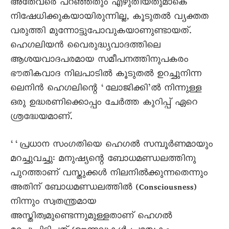
അതേവരെ പറഞ്ഞതും എഴുതിയതുമാകെ
നിഷേധിക്കുകയായിരുന്നില്ല, കൂടുതൽ വ്യക്തത
വരുത്തി മുന്നോട്ടുപോവുകയാണുണ്ടായത്.
ഹെഗലിയൻ വെെരുദ്ധ്യവാദത്തിലെ
ആശയവാദപരമായ സമീപനത്തിനുപകരം
ഭൗതികവാദ നിലപാടിൽ കൂടുതൽ ഉറച്ചുനിന്ന
ലെനിൻ ഹെഗലിന്റെ ‘ലോജിക്കി’ൽ നിന്നുള്ള
ഒരു ഉദ്ധരണിക്കൊപ്പം ചേർത്ത കുറിപ്പ് ഏറെ
ശ്രദ്ധേയമാണ്.
‘‘പ്രധാന സംഗതിയെ ഹെഗൽ സമ്പൂർണമായും
മറച്ചുവച്ചു: മനുഷ്യന്റെ ബോധമണ്ഡലത്തിനു
പുറത്താണ് വസ്തുക്കൾ നിലനിൽക്കുന്നതെന്നും
അതിന് ബോധമണ്ഡലത്തിൽ (Consciousness)
നിന്നും സ്വതന്ത്രമായ
അസ്തിത്വമുണ്ടെന്നുമുള്ളതാണ് ഹെഗൽ