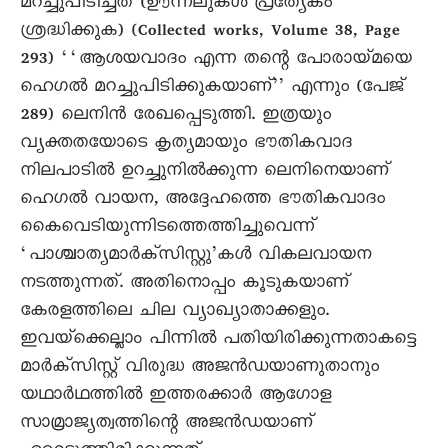
മറച്ചുപിടിച്ചത് (ഊന്നലുകൾ പ്രത്യേകം
ശ്രദ്ധിക്കുക) (Collected works, Volume 38, Page
293) ‘‘ആശയവാദം എന്ന തന്റെ പോരായ്‌മയെ
ഹെഗൽ മറച്ചുപിടിക്കുകയാണ്’’ എന്നും (പേജ്
289) ലെനിൻ രേഖപ്പെടുത്തി. ഇത്രയും
വ്യക്തതയോടെ കൃത്യമായും ഭൗതികവാദ
നിലപാടിൽ ഉറച്ചുനിൽക്കുന്ന ലെനിനെയാണ്
ഹെഗൽ വായന, അദ്ദേഹത്തെ ഭൗതികവാദം
കെെവെടിയുന്നിടത്തെത്തിച്ചുവെന്ന്‌
‘പാശ്ചാത്യമാർക്സിസ്റ്റു’കൾ വികലവായന
നടത്തുന്നത്‌. അതിനൊപ്പം കൂടുകയാണ്
കേരളത്തിലെ ചില വ്യാഖ്യാതാക്കളും.
ഇവയ്‌ക്കെല്ലാം പിന്നിൽ പതിയിരിക്കുന്നതാകട്ടെ
മാർക്സിസ്റ്റ്‌ വിരുദ്ധ അജൻഡയാണുതാനും
യഥാർഥത്തിൽ ഇത്തരക്കാർ ആഗോള
സാമ്രാജ്യത്വത്തിന്റെ അജൻഡയാണ്