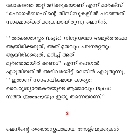
ലോകത്തെ മാറ്റിമറിക്കുകയാണ് എന്ന് മാർക്സ്
‘ഫൊയർബാഹിന്റെ തീസിസുകളി’ൽ പറഞ്ഞത്
സാക്ഷാത്കരിക്കുകയായിരുന്നു ലെനിൻ.
‘‘തർക്കശാസ്ത്രം (Logic) നിഗൂഢമോ അമൂർത്തമോ
ആയിരിക്കരുത്, അത് മൃതവും ചലനമറ്റതും
ആയിരിക്കരുത്, മറിച്ച് അത്
മൂർത്തമായിരിക്കണം’’ എന്ന് ഹെഗൽ
എഴുതിയതിൽ അടിവരയിട്ട് ലെനിൻ എഴുതുന്നു,
‘‘ഇതാണ് സ്വാഭാവികമായ കാര്യം!
വെെരുദ്ധ്യാത്മകതയുടെ ആത്മാവും (Spirit)
സത്ത (Essence)യും ഇതു തന്നെയാണ്.’’
2
ലെനിന്റെ തത്വശാസ്ത്രപരമായ നോട്ട്‌ബുക്കുകൾ