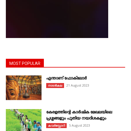
MOST POPULAR
എന്താണ്‌ ഫോക്‌ലോർ
21 August 2023
നാടൻകല
കേരളത്തിന്റെ കാർഷിക മേഖലയിലെ
പ്രശ്നങ്ങളും പുതിയ നയദിശകളും
5 August 2023
കവര്‍സ്റ്റോറി