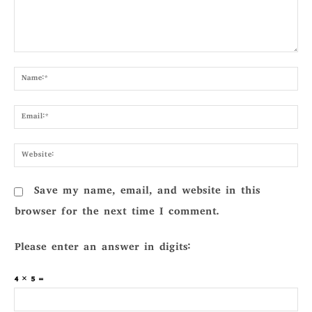
Comment:
Nam
Emai
Webs
Save my name, email, and website in this
browser for the next time I comment.
Please enter an answer in digits:
4 × 5 =