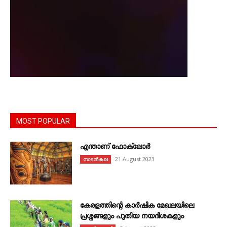
MOST POPULAR
എന്താണ്‌ ഫോക്‌ലോർ
21 August 2023
നാടൻകല
കേരളത്തിന്റെ കാർഷിക മേഖലയിലെ
പ്രശ്നങ്ങളും പുതിയ നയദിശകളും