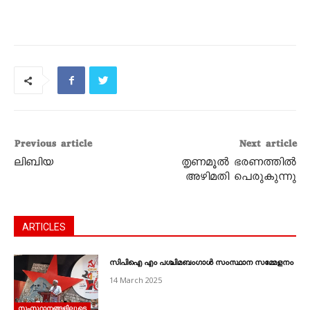
Previous article
Next article
ലിബിയ
തൃണമൂല്‍ ഭരണത്തില്‍
അഴിമതി പെരുകുന്നു
ARTICLES
സിപിഐ എം പശ്ചിമബംഗാൾ സംസ്ഥാന സമ്മേളനം
14 March 2025
സംസ്ഥാനങ്ങളിലൂടെ