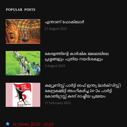
POPULAR POSTS
എന്താണ്‌ ഫോക്‌ലോർ
21 August 2023
കേരളത്തിന്റെ കാർഷിക മേഖലയിലെ
പ്രശ്നങ്ങളും പുതിയ നയദിശകളും
5 August 2023
കമ്യൂണിസ്റ്റ് പാർട്ടി ഓഫ് ഇന്ത്യ (മാർക്സിസ്റ്റ്)
കേന്ദ്രകമ്മിറ്റി അംഗീകരിച്ച 24‐ാം പാർട്ടി
കോൺഗ്രസ്സ് കരട് രാഷ്ട്രീയ പ്രമേയം
17 February 2025
Archives 2020 -2023