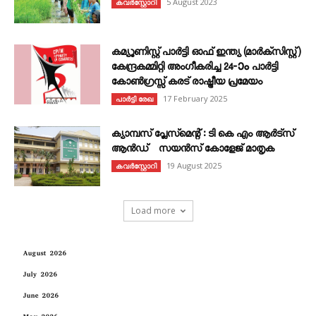
5 August 2023
കവര്‍സ്റ്റോറി
കമ്യൂണിസ്റ്റ് പാർട്ടി ഓഫ് ഇന്ത്യ (മാർക്സിസ്റ്റ്)
കേന്ദ്രകമ്മിറ്റി അംഗീകരിച്ച 24‐ാം പാർട്ടി
കോൺഗ്രസ്സ് കരട് രാഷ്ട്രീയ പ്രമേയം
17 February 2025
പാർട്ടി രേഖ
ക്യാമ്പസ് പ്ലേസ്മെന്റ് : ടി കെ എം ആർട്സ്
ആൻഡ് സയൻസ് കോളേജ് മാതൃക
19 August 2025
കവര്‍സ്റ്റോറി
Load more
August 2026
July 2026
June 2026