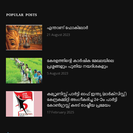
POPULAR POSTS
എന്താണ്‌ ഫോക്‌ലോർ
21 August 2023
കേരളത്തിന്റെ കാർഷിക മേഖലയിലെ
പ്രശ്നങ്ങളും പുതിയ നയദിശകളും
5 August 2023
കമ്യൂണിസ്റ്റ് പാർട്ടി ഓഫ് ഇന്ത്യ (മാർക്സിസ്റ്റ്)
കേന്ദ്രകമ്മിറ്റി അംഗീകരിച്ച 24‐ാം പാർട്ടി
കോൺഗ്രസ്സ് കരട് രാഷ്ട്രീയ പ്രമേയം
17 February 2025