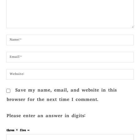
Comment:
Nam
Emai
Webs
Save my name, email, and website in this
browser for the next time I comment.
Please enter an answer in digits:
three × five =