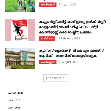
5 August 2023
കവര്‍സ്റ്റോറി
കമ്യൂണിസ്റ്റ് പാർട്ടി ഓഫ് ഇന്ത്യ (മാർക്സിസ്റ്റ്)
കേന്ദ്രകമ്മിറ്റി അംഗീകരിച്ച 24‐ാം പാർട്ടി
കോൺഗ്രസ്സ് കരട് രാഷ്ട്രീയ പ്രമേയം
17 February 2025
പാർട്ടി രേഖ
ക്യാമ്പസ് പ്ലേസ്മെന്റ് : ടി കെ എം ആർട്സ്
ആൻഡ് സയൻസ് കോളേജ് മാതൃക
19 August 2025
കവര്‍സ്റ്റോറി
Load more
August 2026
July 2026
June 2026