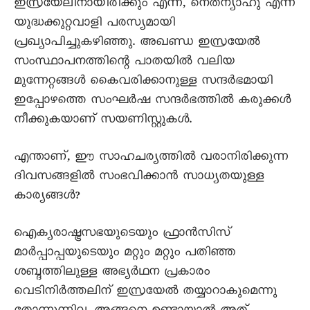
ഇസ്രയേലിനായിരിക്കും എന്ന, നെതന്യാഹു എന്ന
യുദ്ധക്കുറ്റവാളി പരസ്യമായി
പ്രഖ്യാപിച്ചുകഴിഞ്ഞു. അഖണ്ഡ ഇസ്രയേൽ
സംസ്ഥാപനത്തിന്റെ പാതയിൽ വലിയ
മുന്നേറ്റങ്ങൾ കെെവരിക്കാനുള്ള സന്ദർഭമായി
ഇപ്പോഴത്തെ സംഘർഷ സന്ദർഭത്തിൽ കരുക്കൾ
നീക്കുകയാണ് സയണിസ്റ്റുകൾ.
എന്താണ്, ഈ സാഹചര്യത്തിൽ വരാനിരിക്കുന്ന
ദിവസങ്ങളിൽ സംഭവിക്കാൻ സാധ്യതയുള്ള
കാര്യങ്ങൾ?
ഐക്യരാഷ്ട്രസഭയുടെയും ഫ്രാൻസിസ്
മാർപ്പാപ്പയുടെയും മറ്റും മറ്റും പതിഞ്ഞ
ശബ്ദത്തിലുള്ള അഭ്യർഥന പ്രകാരം
വെടിനിർത്തലിന് ഇസ്രയേൽ തയ്യാറാകുമെന്നു