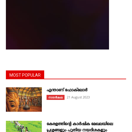
MOST POPULAR
എന്താണ്‌ ഫോക്‌ലോർ
21 August 2023
നാടൻകല
കേരളത്തിന്റെ കാർഷിക മേഖലയിലെ
പ്രശ്നങ്ങളും പുതിയ നയദിശകളും