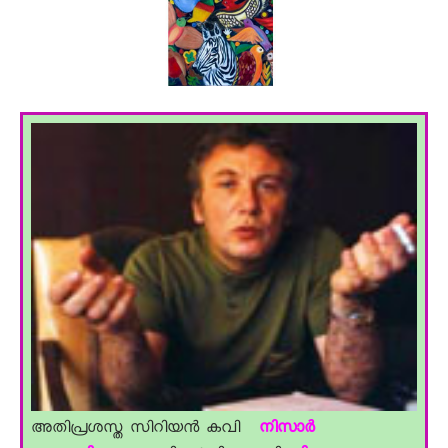
അതിപ്രശസ്ത സിറിയൻ കവി
നിസാർ