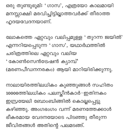
ഒരു തുണ്ടുഭൂമി: ‘ഗാസ’, എത്രയോ കാലമായി
മനസ്സാക്ഷി മരവിച്ചിട്ടില്ലാത്തവർക്ക് തീരാത്ത
ഹൃദയവേദനയാണ്.
ലോകത്തെ ഏറ്റവും വലിപ്പമുള്ള ‘തുറന്ന ജയിൽ’
എന്നറിയപ്പെടുന്ന ‘ഗാസ’, യഥാർഥത്തിൽ
ചരിത്രത്തിലെ ഏറ്റവും വലിയ
‘കോൺസെൻട്രേഷൻ ക്യാമ്പ്’
(മരണപീഡനനരകം) ആയി മാറിയിരിക്കുന്നു.
നാലായിരത്തിലധികം കുഞ്ഞുങ്ങൾ സഹിതം
10000ത്തിലധികം പലസ്തീൻകാർ–ഇതിനകം
ഇസ്രയേലി ബോംബിങ്ങിൽ കൊല്ലപ്പെട്ടു
കഴിഞ്ഞു. അംഗഭംഗം വന്ന് മരണത്തേക്കാൾ
ഭീകരമായ വേദനയോടെ പിടഞ്ഞു തീരുന്ന
ജീവിതങ്ങൾ അതിന്റെ പലമടങ്ങ്.