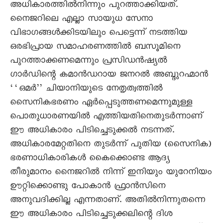
അധികാരത്തിൽനിന്നും പുറത്താക്കിയത്.
നെെജറിലെ എല്ലാ സായുധ സേനാ
വിഭാഗങ്ങൾക്കിടയിലും പെട്ടെന്ന് നടത്തിയ
ഒരഭിപ്രായ സമാഹരണത്തിൽ ബസൂമിനെ
പുറത്താക്കണമെന്നും പ്രസിഡൻഷ്യൽ
ഗാർഡിന്റെ കമാൻഡറായ ജനറൽ അബ്ദുറഹ്മാൻ
‘‘ഒമർ’’ ചിയാനിയുടെ നേതൃത്വത്തിൽ
സെെനികഭരണം ഏർപ്പെടുത്തണമെന്നുമുള്ള
പൊതുധാരണയിൽ എത്തിയതിനെതുടർന്നാണ്
ഈ അധികാരം പിടിച്ചെടുക്കൽ നടന്നത്.
അധികാരമേറ്റതിനെ തുടർന്ന് പുതിയ (സെെനിക)
ഭരണാധികാരികൾ കെെക്കൊണ്ട ആദ്യ
തീരുമാനം നെെജറിൽ നിന്ന് ഇനിയും യുറേനിയം
ഊറ്റിക്കൊണ്ടു പോകാൻ ഫ്രാൻസിനെ
അനുവദിക്കില്ല എന്നതാണ്. അതിൽനിന്നുതന്നെ
ഈ അധികാരം പിടിച്ചെടുക്കലിന്റെ ദിശ