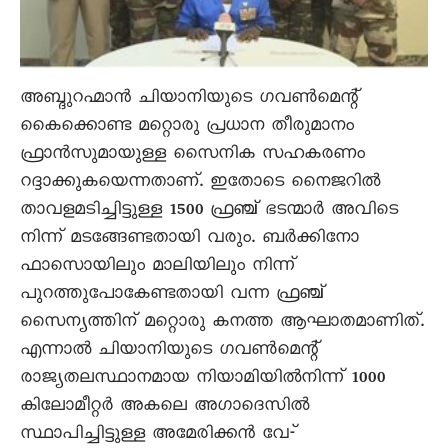
അബ്ദുറഹ്മാൻ ചിയാനിയുടെ ഗവൺമെന്റ്
കെെക്കൊണ്ട മറ്റൊരു പ്രധാന തീരുമാനം
ഫ്രാൻസുമായുള്ള സെെനിക സഹകരണം
റദ്ദാക്കുകയെന്നതാണ്. ഇതോടെ നെെജറിൽ
താവളമടിച്ചിട്ടുള്ള 1500 ഫ്രഞ്ച് ഭടന്മാർ അവിടെ
നിന്ന് മടങ്ങേണ്ടതായി വരും. ബർക്കിനോ
ഫാസൊയിലും മാലിയിലും നിന്ന്
പുറത്തുപോകേണ്ടതായി വന്ന ഫ്രഞ്ച്
സെെന്യത്തിന് മറ്റൊരു കനത്ത ആഘാതമാണിത്.
എന്നാൽ ചിയാനിയുടെ ഗവൺമെന്റ്
രാജ്യതലസ്ഥാനമായ നിയാമിയിൽനിന്ന് 1000
കിലോമീറ്റർ അകലെ അഗാദെസിൽ
സ്ഥാപിച്ചിട്ടുള്ള അമേരിക്കൻ വേ-്