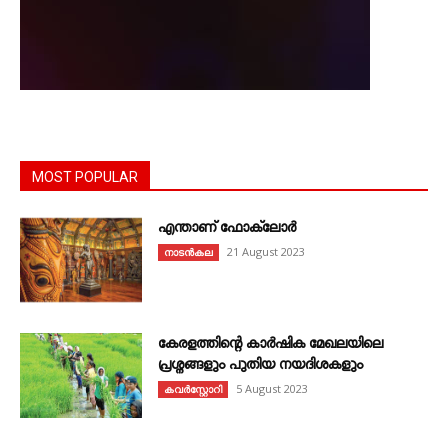
MOST POPULAR
എന്താണ്‌ ഫോക്‌ലോർ
21 August 2023
നാടൻകല
കേരളത്തിന്റെ കാർഷിക മേഖലയിലെ
പ്രശ്നങ്ങളും പുതിയ നയദിശകളും
5 August 2023
കവര്‍സ്റ്റോറി