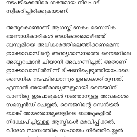
നടപടിക്കെതിരെ ശക്തമായ നിലപാട്
സ്വീകരിച്ചിരിക്കുകയാണ്.
അതുകൊണ്ടാണ് ആഗസ്ത് 6നകം സെെനിക
ഭരണാധികാരികൾ അധികാരമൊഴിഞ്ഞ്
ബസൂമിയെ അധികാരത്തിലെത്തിക്കണമെന്ന
ഇക്കോവാസിന്റെ അന്ത്യശാസനത്തെ നെെജറിലെ
അബ്ദുറഹ്മാൻ ചിയാനി അവഗണിച്ചത്. അതാണ്
ഇക്കോവാസിൽനിന്ന് ഭീഷണിപ്പെടുത്തിയപോലെ
സെെനിക നടപടിയൊന്നും ഉണ്ടാകാതിരുന്നത്.
എന്നാൽ അയൽരാജ്യങ്ങളുമായി നെെജറിന്
വാണിജ്യ ഇടപാടുകൾ നടത്താനുള്ള അവകാശം
സസ്പെൻഡ് ചെയ്യൽ, നെെജറിന്റെ സെൻട്രൽ
ബാങ്ക് അയൽരാജ്യങ്ങളിലെ ബാങ്കുകളിൽ
നിക്ഷേപിച്ചിട്ടുള്ള ആസ്തികൾ മരവിപ്പിക്കൽ,
വിദേശ സാമ്പത്തിക സഹായം നിർത്തിവയ്ക്കൽ