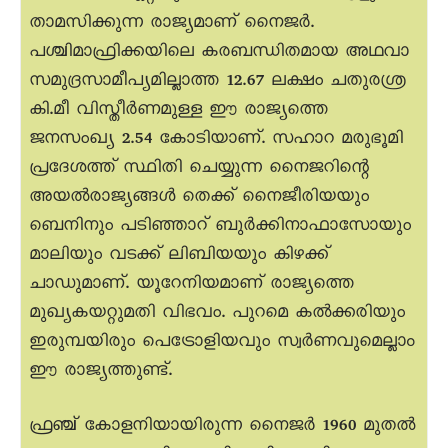
താമസിക്കുന്ന രാജ്യമാണ് നെെജർ.
പശ്ചിമാഫ്രിക്കയിലെ കരബന്ധിതമായ അഥവാ
സമുദ്രസാമീപ്യമില്ലാത്ത 12.67 ലക്ഷം ചതുരശ്ര
കി.മീ വിസ്തീർണമുള്ള ഈ രാജ്യത്തെ
ജനസംഖ്യ 2.54 കോടിയാണ്. സഹാറ മരുഭൂമി
പ്രദേശത്ത് സ്ഥിതി ചെയ്യുന്ന നെെജറിന്റെ
അയൽരാജ്യങ്ങൾ തെക്ക് നെെജീരിയയും
ബെനിനും പടിഞ്ഞാറ് ബുർക്കിനാഫാസോയും
മാലിയും വടക്ക് ലിബിയയും കിഴക്ക്
ചാഡുമാണ്. യൂറേനിയമാണ് രാജ്യത്തെ
മുഖ്യകയറ്റുമതി വിഭവം. പുറമെ കൽക്കരിയും
ഇരുമ്പയിരും പെട്രോളിയവും സ്വർണവുമെല്ലാം
ഈ രാജ്യത്തുണ്ട്.
ഫ്രഞ്ച് കോളനിയായിരുന്ന നെെജർ 1960 മുതൽ