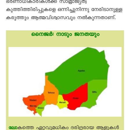
ഭരണാധികാരികൾക്ക് സാമ്രാജ്യത്വ
കുത്തിത്തിരിപ്പുകളെ ഒന്നിച്ചുനിന്നു നേരിടാനുള്ള
കരുത്തും ആത്മവിശ്വാസവും നൽകുന്നതാണ്.
നെെജർ: നാടും ജനതയും
കത്തെ ഏറ്റവുമധികം ദരിദ്രരായ ആളുകൾ
ലോ