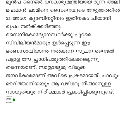
മുൻപ് നെെജർ ധനകാര്യമന്ത്രിയായിരുന്ന അലി
മഹമാൻ ലാമിനെ സെെനെയുടെ നേതൃത്വത്തിൽ
21 അംഗ ക്യാബിനറ്റിനും ഇതിനകം ചിയാനി
രൂപം നൽകിക്കഴിഞ്ഞു.
സെെനികോദ്യോഗസ്ഥർക്കു പുറമെ
സിവിലിയൻമാരും ഉൾപ്പെടുന്ന ഈ
ഭരണസംവിധാനം നൽകുന്ന സൂചന നെെജർ
പട്ടാള സേ-്വച്ഛാധിപത്യത്തിലേക്കല്ലെന്നു
തന്നെയാണ‍്. സാമ്രാജ്യത്വ വിരുദ്ധ
ജനവികാരമാണ് അവിടെ പ്രകടമായത്. ചാഡും
മൗറിത്താനിയയും ആ വഴിക്കു നീങ്ങാനുള്ള
സാധ്യതയും നിരീക്ഷകർ പ്രകടിപ്പിക്കുന്നുണ്ട്.

♦