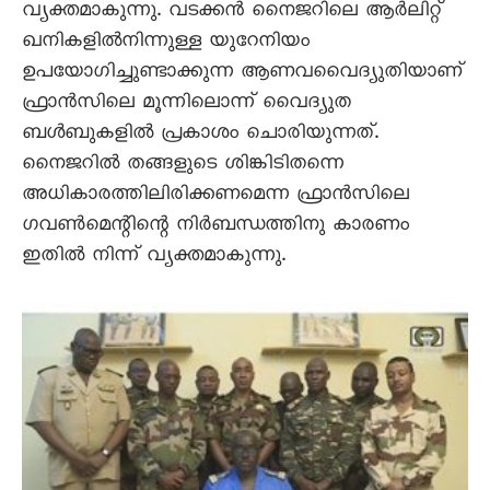
വ്യക്തമാകുന്നു. വടക്കൻ നെെജറിലെ ആർലിറ്റ്
ഖനികളിൽനിന്നുള്ള യുറേനിയം
ഉപയോഗിച്ചുണ്ടാക്കുന്ന ആണവവെെദ്യുതിയാണ്
ഫ്രാൻസിലെ മൂന്നിലൊന്ന് വെെദ്യുത
ബൾബുകളിൽ പ്രകാശം ചൊരിയുന്നത്.
നെെജറിൽ തങ്ങളുടെ ശിങ്കിടിതന്നെ
അധികാരത്തിലിരിക്കണമെന്ന ഫ്രാൻസിലെ
ഗവൺമെന്റിന്റെ നിർബന്ധത്തിനു കാരണം
ഇതിൽ നിന്ന് വ്യക്തമാകുന്നു.