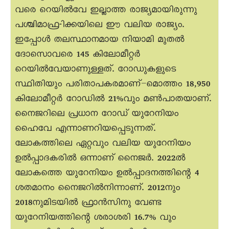
വരെ റെയിൽവേ ഇല്ലാത്ത രാജ്യമായിരുന്നു
പശ്ചിമാഫ്ര-ിക്കയിലെ ഈ വലിയ രാജ്യം.
ഇപ്പോൾ തലസ്ഥാനമായ നിയാമി മുതൽ
ദോസൊവരെ 145 കിലോമീറ്റർ
റെയിൽവേയാണുള്ളത്. റോഡുകളുടെ
സ്ഥിതിയും പരിതാപകരമാണ്–മൊത്തം 18,950
കിലോമീറ്റർ റോഡിൽ 21%വും മൺപാതയാണ്.
നെെജറിലെ പ്രധാന റോഡ് യുറേനിയം
ഹെെവേ എന്നാണറിയപ്പെടുന്നത്.
ലോകത്തിലെ ഏറ്റവും വലിയ യുറേനിയം
ഉൽപ്പാദകരിൽ ഒന്നാണ് നെെജർ. 2022ൽ
ലോകത്തെ യുറേനിയം ഉൽപ്പാദനത്തിന്റെ 4
ശതമാനം നെെജറിൽനിന്നാണ്. 2012നും
2018നുമിടയിൽ ഫ്രാൻസിനു വേണ്ട
യുറേനിയത്തിന്റെ ശരാശരി 16.7% വും