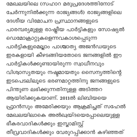
മേഖലയിലെ (സഹാറ മരുപ്രദേശത്തിനോട്
ചേർന്നുനിൽക്കുന്ന രാജ്യങ്ങൾ) രാജ്യങ്ങളിലെ
ദേശീയ വിമോചന പ്രസ്ഥാനങ്ങളുടെ
പാരമ്പര്യമുള്ള രാഷ്ട്രീയ പാർട്ടികളും സോഷ്യൽ
ഡെമോക്രാറ്റുകളെന്നവകാശപ്പെടുന്ന
പാർട്ടികളുമെല്ലാം പാശ്ചാത്യ അജൻഡയുടെ
ഇരകളായി കീഴടങ്ങിയതോടെ ജനങ്ങളിൽ ഈ
പാർട്ടികൾക്കുണ്ടായിരുന്ന സ്വാധീനവും
വിശ്വാസ്യതയും നഷ്ടമായതും സെെന്യത്തിന്റെ
ഇടപെടലിലൂടെ ഭരണമാറ്റത്തിനു ജനങ്ങളുടെ
പിന്തുണ ലഭിക്കുന്നതിനുള്ള അടിത്തറ
ആയിരിക്കുകയാണ്. 2011ൽ ലിബിയയെ
ഫ്രാൻസും അമേരിക്കയും ആക്രമിച്ചത് സഹേൽ
മേഖലയിലാകെ അൽഖ്വയ്ദയെപ്പോലെയുള്ള
ഭീകരവാദികൾക്കും ഇസ്ലാമിസ്റ്റ്
തീവ്രവാദികൾക്കും വേരുറപ്പിക്കാൻ കഴിഞ്ഞത്