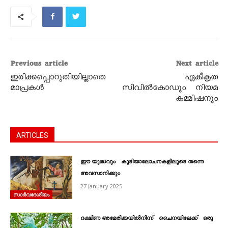
Previous article
Next article
ഇരിക്കപ്പൊറുതിയില്ലാതെ
ഏകീകൃത
മാപ്രകൾ
സിവിൽകോഡും നിയമ
കമ്മിഷനും
ARTICLES
ഈ യുദ്ധവും കൂടിയാലോചനകളിലൂടെ തന്നെ
അവസാനിക്കും
27 January 2025
സാര്‍വദേശീയം
ദക്ഷിണ അമേരിക്കയിൽനിന്ന് ചെെനയിലേക്ക് ഒരു