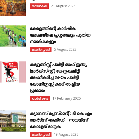
21 August 2023
നാടൻകല
കേരളത്തിന്റെ കാർഷിക
മേഖലയിലെ പ്രശ്നങ്ങളും പുതിയ
നയദിശകളും
5 August 2023
കവര്‍സ്റ്റോറി
കമ്യൂണിസ്റ്റ് പാർട്ടി ഓഫ് ഇന്ത്യ
(മാർക്സിസ്റ്റ്) കേന്ദ്രകമ്മിറ്റി
അംഗീകരിച്ച 24‐ാം പാർട്ടി
കോൺഗ്രസ്സ് കരട് രാഷ്ട്രീയ
പ്രമേയം
17 February 2025
പാർട്ടി രേഖ
ക്യാമ്പസ് പ്ലേസ്മെന്റ് : ടി കെ എം
ആർട്സ് ആൻഡ് സയൻസ്
കോളേജ് മാതൃക
19 August 2025
കവര്‍സ്റ്റോറി