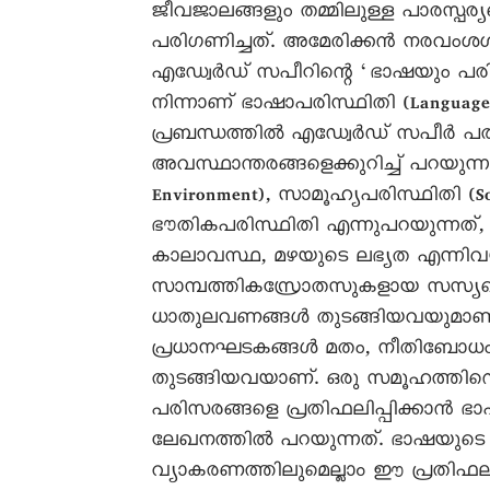
ജീവജാലങ്ങളും തമ്മിലുള്ള പാരസ്പര്
പരിഗണിച്ചത്. അമേരിക്കൻ നരവംശശാ
എഡ്വേർഡ് സപീറിന്റെ ‘ഭാഷയും പരിസ
നിന്നാണ് ഭാഷാപരിസ്ഥിതി (Languag
പ്രബന്ധത്തിൽ എഡ്വേർഡ് സപീർ പരിസ
അവസ്ഥാന്തരങ്ങളെക്കുറിച്ച് പറയുന്നു
Environment), സാമൂഹ്യപരിസ്ഥിതി (
ഭൗതികപരിസ്ഥിതി എന്നുപറയുന്ന
കാലാവസ്ഥ, മഴയുടെ ലഭ്യത എന്നിവ
സാമ്പത്തികസ്രോതസുകളായ സസ്യവ
ധാതുലവണങ്ങൾ തുടങ്ങിയവയുമാണ്. 
പ്രധാനഘടകങ്ങൾ മതം, നീതിബോധം
തുടങ്ങിയവയാണ്. ഒരു സമൂഹത്തിന
പരിസരങ്ങളെ പ്രതിഫലിപ്പിക്കാൻ ഭാ
ലേഖനത്തിൽ പറയുന്നത്. ഭാഷയുടെ
വ്യാകരണത്തിലുമെല്ലാം ഈ പ്രതിഫ