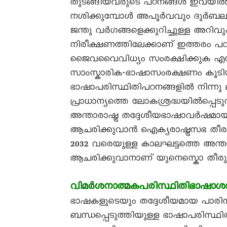
തുടങ്ങിയവരുടെ പഠനങ്ങൾ ഇവയിൽ 
നശിക്കുമ്പോൾ അപൂർവവും ദുർബലവുമ
ജന്തു വർഗങ്ങളെക്കുറിച്ചുള്ള അറിവുക
നിരീക്ഷണത്തിലേക്കാണ് ഇത്തരം പഠന
ജൈവവൈവിധ്യം സംരക്ഷിക്കുക എന്
സാംസ്കാരിക-ഭാഷാസംരക്ഷണം കൂ
ഭാഷാപരിസ്ഥിതിപഠനങ്ങളിൽ നിന്നു ല
പ്രാധാന്യത്തെ ലോകശ്രദ്ധയിൽപ്പെടുത
അന്താരാഷ്ട്ര തദ്ദേശീയഭാഷാവർഷമായി (I
ആചരിക്കുവാൻ ഐക്യരാഷ്ട്രസഭ തീരുമാ
2032 വരെയുള്ള കാലഘട്ടത്തെ അന്താ
ആചരിക്കുവാനാണ് യുനെസ്കൊ തീരുമാനി
വിമർശനാത്മകപരിസ്ഥിതിഭാഷാശാസ്
ഭാഷകളുടെയും തദ്ദേശീയമായ പാരി
ബന്ധപ്പെടുത്തിയുള്ള ഭാഷാപരിസ്ഥ