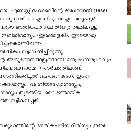
ായ ഏണസ്റ്റ് ഹേക്കലിന്റെ ഇക്കോളജി (1866)
രു നാഴികകല്ലായിരുന്നല്ലൊ. മനുഷ്യർ
യുടെ ഭൗതികപരിസ്ഥിതിയും തമ്മിലുള്ള
രിസ്ഥിതിശാസ്ത്രം (ഇക്കോളജി). ഈയൊരു
്ചുകൊണ്ടിരുന്ന
കം സ്വാധീനിച്ചിരുന്നു.
ന്റെ അനുരണനങ്ങളുണ്ടായി. മനുഷ്യസമൂഹവും
ിനിമയബന്ധമെന്ന അർഥത്തിലാണ്
വാംശീകരിച്ചത് (Hawley: 1950). ഇതേ
ഷാശാസ്ത്രം, വംശീയഭാഷാശാസ്ത്രം,
ശാസ്ത്രം തുടങ്ങിയ വൈജ്ഞാനിക
െ സ്വീകരിച്ചത്.
സമൂഹത്തിന്റെ ഭൗതികപരിസ്ഥിതിയും ഇതര