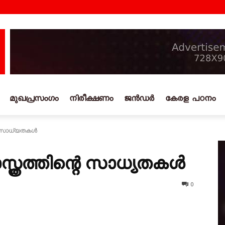
മുഖപ്രസംഗം
നിരീക്ഷണം
ജൻഡർ
കേരള പഠനം
റെ സാധ്യതകൾ
്ത്രത്തിന്റെ സാധ്യതകൾ
0