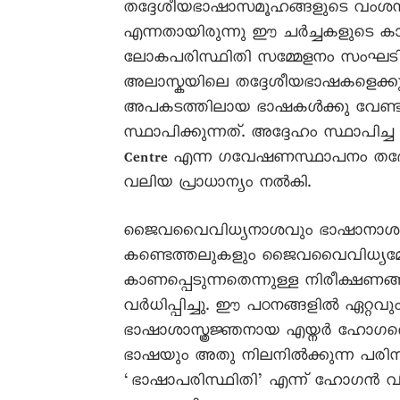
തദ്ദേശീയഭാഷാസമൂഹങ്ങളുടെ വംശനാശ
എന്നതായിരുന്നു ഈ ചർച്ചകളുടെ 
ലോകപരിസ്ഥിതി സമ്മേളനം സംഘടിപ്
അലാസ്കയിലെ തദ്ദേശീയഭാഷകളെക്കുറ
അപകടത്തിലായ ഭാഷകൾക്കു വേണ്ടി Ala
സ്ഥാപിക്കുന്നത്. അദ്ദേഹം സ്ഥാപിച്ച 
Centre എന്ന ഗവേഷണസ്ഥാപനം തദ്ദ
വലിയ പ്രാധാന്യം നൽകി.
ജൈവവൈവിധ്യനാശവും ഭാഷാനാശവു
കണ്ടെത്തലുകളും ജൈവവൈവിധ്യമ
കാണപ്പെടുന്നതെന്നുള്ള നിരീക്ഷ
വർധിപ്പിച്ചു. ഈ പഠനങ്ങളിൽ ഏറ്റവും 
ഭാഷാശാസ്ത്രജ്ഞനായ എയ്നർ ഹോഗന്റ
ഭാഷയും അതു നിലനിൽക്കുന്ന പരിസര
‘ഭാഷാപരിസ്ഥിതി’ എന്ന് ഹോഗൻ വിള