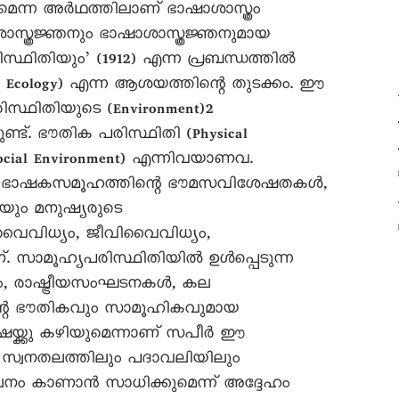
യമെന്ന അർഥത്തിലാണ് ഭാഷാശാസ്ത്രം
സ്ത്രജ്ഞനും ഭാഷാശാസ്ത്രജ്ഞനുമായ
്ഥിതിയും’ (1912) എന്ന പ്രബന്ധത്തിൽ
e Ecology) എന്ന ആശയത്തിന്റെ തുടക്കം. ഈ
്ഥിതിയുടെ (Environment)2
ണ്ട്. ഭൗതിക പരിസ്ഥിതി (Physical
Social Environment) എന്നിവയാണവ.
ത്, ഭാഷകസമൂഹത്തിന്റെ ഭൗമസവിശേഷതകൾ,
യും മനുഷ്യരുടെ
ൈവിധ്യം, ജീവിവൈവിധ്യം,
സാമൂഹ്യപരിസ്ഥിതിയിൽ ഉൾപ്പെടുന്ന
, രാഷ്ട്രീയസംഘടനകൾ, കല
്റെ ഭൗതികവും സാമൂഹികവുമായ
ഷയ്ക്കു കഴിയുമെന്നാണ് സപീർ ഈ
 സ്വനതലത്തിലും പദാവലിയിലും
ലനം കാണാൻ സാധിക്കുമെന്ന് അദ്ദേഹം