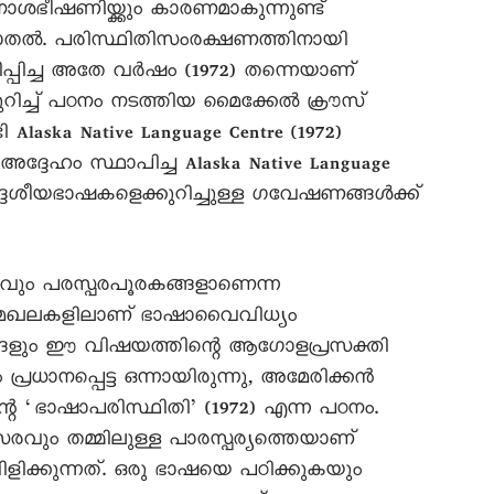
ഭീഷണിയ്ക്കും കാരണമാകുന്നുണ്ട്
കാതൽ. പരിസ്ഥിതിസംരക്ഷണത്തിനായി
പിച്ച അതേ വർഷം (1972) തന്നെയാണ്
ിച്ച് പഠനം നടത്തിയ മൈക്കേൽ ക്രൗസ്
ska Native Language Centre (1972)
അദ്ദേഹം സ്ഥാപിച്ച Alaska Native Language
േശീയഭാഷകളെക്കുറിച്ചുള്ള ഗവേഷണങ്ങൾക്ക്
ം പരസ്പരപൂരകങ്ങളാണെന്ന
േഖലകളിലാണ് ഭാഷാവൈവിധ്യം
ണങ്ങളും ഈ വിഷയത്തിന്റെ ആഗോളപ്രസക്തി
പ്രധാനപ്പെട്ട ഒന്നായിരുന്നു, അമേരിക്കൻ
െ ‘ഭാഷാപരിസ്ഥിതി’ (1972) എന്ന പഠനം.
വും തമ്മിലുള്ള പാരസ്പര്യത്തെയാണ്
ിക്കുന്നത്. ഒരു ഭാഷയെ പഠിക്കുകയും