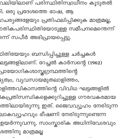
പദാവലിയിലാണ് പരിസ്ഥിതിസ്വാധീനം കൂടുതൽ
കി. ഒരു പ്രദേശത്തെ ഭാഷ, ആ
യങ്ങളേയും പ്രതിഫലിപ്പിക്കുക മാത്രമല്ല,
തികപരിസ്ഥിതിയോടുള്ള സമീപനമെന്തെന്ന്
്ന് സപീർ അഭിപ്രായപ്പെട്ടു.
ിയേയും ബന്ധിപ്പിച്ചുള്ള ചർച്ചകൾ
ഘട്ടങ്ങളിലാണ്. റേച്ചൽ കാർസന്റെ (1962)
്രായോഗികശാസ്ത്രഗ്രന്ഥത്തിന്റെ
്യത്വം, വ്യവസായമുതലാളിത്തം,
ാളിത്തവികാസത്തിന്റെ വിവിധ ഘട്ടങ്ങളിൽ
കപ്രതിസന്ധികളെക്കുറിച്ചുള്ള ഗൗരവകരമായ
ലത്തിലായിരുന്നു ഇത്. ജൈവവ്യൂഹം നേരിടുന്ന
ോകവ്യൂഹവും ഭീഷണി നേരിടുന്നുണ്ടെന്ന
ഉയർന്നുവന്നു. സാംസ്കാരിക അധിനിവേശവും
തിനു മാത്രമല്ല