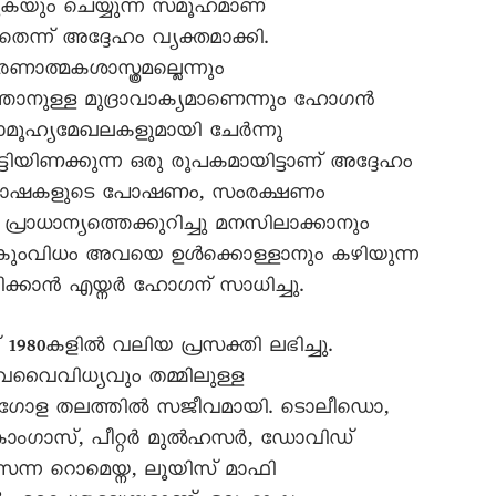
ുകയും ചെയ്യുന്ന സമൂഹമാണ്
്ന് അദ്ദേഹം വ്യക്തമാക്കി.
ത്മകശാസ്ത്രമല്ലെന്നും
താനുള്ള മുദ്രാവാക്യമാണെന്നും ഹോഗൻ
ത്ര-സാമൂഹ്യമേഖലകളുമായി ചേർന്നു
ട്ടിയിണക്കുന്ന ഒരു രൂപകമായിട്ടാണ് അദ്ദേഹം
. ഭാഷകളുടെ പോഷണം, സംരക്ഷണം
ാധാന്യത്തെക്കുറിച്ചു മനസിലാക്കാനും
കുതകുംവിധം അവയെ ഉൾക്കൊള്ളാനും കഴിയുന്ന
കാൻ എയ്നർ ഹോഗന് സാധിച്ചു.
 1980കളിൽ വലിയ പ്രസക്തി ലഭിച്ചു.
ൈവിധ്യവും തമ്മിലുള്ള
ൾ ആഗോള തലത്തിൽ സജീവമായി. ടൊലീഡൊ,
കാംഗാസ്, പീറ്റർ മുൽഹസർ, ഡോവിഡ്
ന്ന റൊമെയ്ന, ലൂയിസ് മാഫി