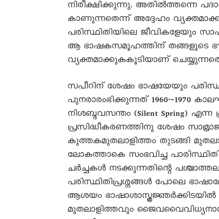
നിരീക്ഷിക്കുന്നു. അതിൽത്തന്നെ 
കാണുന്നതെന്ന് അദ്ദേഹം വ്യക്തമാക്
പരിസ്ഥിതിയിലെ ജീവികളേയും സാഹചര്
ആ ഭാഷകസമൂഹത്തിന് തങ്ങളുടെ ഭൗ
വ്യക്തമാക്കുകകൂടിയാണ് ചെയ്യുന്നതെന
സപീറിന് ശേഷം ഭാഷയേയും പരിസ്ഥിത
പുനരാരംഭിക്കുന്നത് 1960-‐1970 കാല
നിശബ്ദവസന്തം (Silent Spring) എന്ന പ
പ്രസിദ്ധീകരണത്തിനു ശേഷം സാമ്രാജ
കുത്തകമുതലാളിത്തം തുടങ്ങി മുതല
ലോകത്താകെ സംഭവിച്ച പാരിസ്ഥിതി
ചർച്ചകൾ നടക്കുന്നതിന്റെ പശ്ചാത്ത
പരിസ്ഥിതിപ്രശ്നങ്ങൾ പോലെ ഭാഷാല
ആശയം ഭാഷാശാസ്ത്രജ്ഞർക്കിടയിൽ 
മുതലാളിത്തവും ജൈവവൈവിധ്യനാശത്