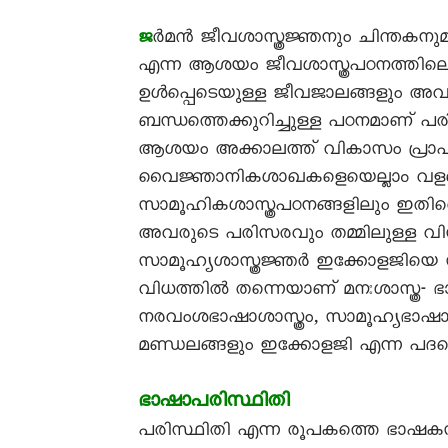
ർമൻ ജീവശാസ്ത്രജ്ഞനും ചിന്തകനുമ
ജ
എന്ന ആശയം ജീവശാസ്ത്രപഠനത്തിലെ ഒ
ഉൾപ്പെടെയുള്ള ജീവജാലങ്ങളും അവ
ബന്ധത്തെക്കുറിച്ചുള്ള പഠനമാണ് പ
ആശയം അക്കാലത്ത് വികാസം പ്രാപിച
വൈജ്ഞാനികശാഖകളെയെല്ലാം വളരെധി
സാമൂഹികശാസ്ത്രപഠനങ്ങളിലും ഇതി
അവരുടെ പരിസരവും തമ്മിലുള്ള വ
സാമൂഹ്യശാസ്ത്രജ്ഞർ ഇക്കോളജിയെ സ്
വിധത്തിൽ തന്നെയാണ് മനഃശാസ്ത്ര- ഭാ
നരവംശഭാഷാശാസ്ത്രം, സാമൂഹ്യഭാഷാ
മണ്ഡലങ്ങളും ഇക്കോളജി എന്ന പദത്ത
ഭാഷാപരിസ്ഥിതി
പരിസ്ഥിതി എന്ന രൂപകത്തെ ഭാഷക