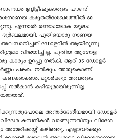
കനാണയം ബ്രിട്ടീഷുകാരുടെ പൗണ്ട്
വിദേശനാണയ കരുതൽശേഖരത്തിൽ 80
ന്നു. എന്നാൽ രണ്ടാംലോക യുദ്ധം
ഘടന ദുർബലമായി. പുതിയൊരു നാണയ
ന്ന് അവസാനിച്ചത് ഡോളറിൽ ആയിരുന്നു.
 പരിശ്രമം വിജയിച്ചില്ല. പുതിയ ആഗോള
രു കാര്യം ഉറപ്പു നൽകി. ആര് 35 ഡോളർ
ർണ്ണം പകരം നൽകും. അതുകൊണ്ട്
 കണക്കാക്കാം. മറ്റാർക്കും അവരുടെ
്പ് നൽകാൻ കഴിയുമായിരുന്നില്ല.
മായത്.
്ചടിക്കുന്നതുപോലെ അന്തർദേശീയമായി ഡോളർ
നും വിദേശ കമ്പനികൾ വാങ്ങുന്നതിനും വിദേശ
അമേരിക്കയ്ക്ക് കഴിഞ്ഞു. എല്ലാവർക്കും