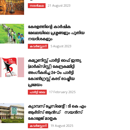
21 August 2023
നാടൻകല
കേരളത്തിന്റെ കാർഷിക
മേഖലയിലെ പ്രശ്നങ്ങളും പുതിയ
നയദിശകളും
5 August 2023
കവര്‍സ്റ്റോറി
കമ്യൂണിസ്റ്റ് പാർട്ടി ഓഫ് ഇന്ത്യ
(മാർക്സിസ്റ്റ്) കേന്ദ്രകമ്മിറ്റി
അംഗീകരിച്ച 24‐ാം പാർട്ടി
കോൺഗ്രസ്സ് കരട് രാഷ്ട്രീയ
പ്രമേയം
17 February 2025
പാർട്ടി രേഖ
ക്യാമ്പസ് പ്ലേസ്മെന്റ് : ടി കെ എം
ആർട്സ് ആൻഡ് സയൻസ്
കോളേജ് മാതൃക
19 August 2025
കവര്‍സ്റ്റോറി