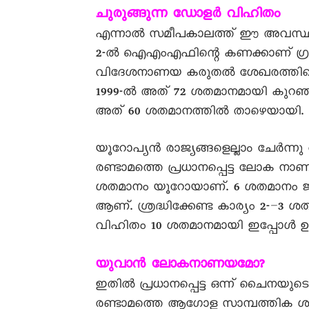
ചുരുങ്ങുന്ന ഡോളർ വിഹിതം­
എന്നാൽ സമീപകാലത്ത് ഈ അവസ്ഥയിൽ ഒര
2-ൽ ഐഎംഎഫിന്റെ കണക്കാണ് ഗ്രാഫ
വിദേശനാണയ കരുതൽ ശേഖരത്തിന്റ
1999-ൽ അത് 72 ശതമാനമായി കുറഞ്ഞു
അത് 60 ശതമാനത്തിൽ താഴെയായി.
യൂറോപ്യൻ രാജ്യങ്ങളെല്ലാം ചേർന
രണ്ടാമത്തെ പ്രധാനപ്പെട്ട ലോക 
ശതമാനം യൂറോയാണ്. 6 ശതമാനം ജപ
ആണ്. ശ്രദ്ധിക്കേണ്ട കാര്യം 2-–3 ശ
വിഹിതം 10 ശതമാനമായി ഇപ്പോൾ ഉയർന്
യുവാൻ ലോകനാണയമോ?
ഇതിൽ പ്രധാനപ്പെട്ട ഒന്ന് ചൈന
രണ്ടാമത്തെ ആഗോള സാമ്പത്തിക 