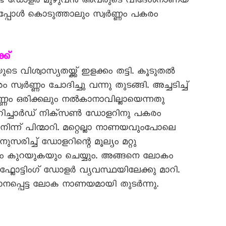
്ട് ഡോളർ മുഴുവൻ അവരുടെ വിദേശനാണയ
എപ്പോൾ കൊടുത്താലും സ്വർണ്ണം പകരം
ക്
െ വിശ്വാസ്യതയ്ക്ക് ഇളക്കം തട്ടി. കൂടുതൽ
ർണ്ണം ചോദിച്ചു വന്നു തുടങ്ങി. അച്ചടിച്ച്
്ണം ഒരിക്കലും നൽകാനാവില്ലായെന്നതു
ൽ റിച്ചാർഡ് നിക്സൺ ഡോളറിനു പകരം
ന്ന് പിന്മാറി. മറ്റെല്ലാ നാണയവുംപോലെ
ച്ച് ഡോളറിന്റെ മൂല്യം മറ്റു
ും കുറയുകയും ചെയ്യും. അങ്ങനെ ലോകം
്ലോട്ടിംഗ് ഡോളർ വ്യവസ്ഥയിലേക്കു മാറി.
ാനപ്പെട്ട ലോക നാണയമായി തുടർന്നു.