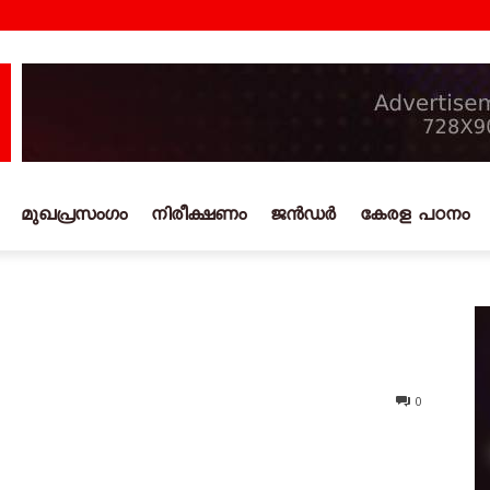
മുഖപ്രസംഗം
നിരീക്ഷണം
ജൻഡർ
കേരള പഠനം
0