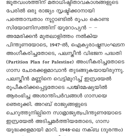
ജൂതവംശത്തിന് മതാധിഷ്ഠിതാവകാശങ്ങളുടെ
പേരിൽ ഒരു രാജ്യം സൃഷ്ടിക്കാനായി
പത്തൊമ്പതാം നൂറ്റാണ്ടിൽ രൂപം കൊണ്ട
സിയോണിസത്തിന് യൂറോപ്യൻ – –
അമേരിക്കൻ മുതലാളിത്തം നൽകിയ
പിന്തുണയോടെ, 1947-ൽ, ഐക്യരാഷ്ട്രസംഘടന
അംഗീകരിച്ചതോടെ, പലസ്തീൻ വിഭജന പദ്ധതി
(Partition Plan for Palestine) അംഗീകരിച്ചതോടെ
ഗാസ ചോരക്കളമാവാൻ തുടങ്ങുകയായിരുന്നു.
പലസ്തീൻ മണ്ണിനെ വെട്ടിമുറിച്ച് ഇസ്രയേൽ
രൂപീകരിക്കപ്പെട്ടതോടെ പശ്ചിമേഷ്യയിൽ
ആരംഭിച്ച അശാന്തിപർവങ്ങൾ ഗാസയെ
ഞെരുക്കി. അറബ് രാജ്യങ്ങളുടെ
ചെറുത്തുനില്പിനെ സാമ്രാജ്യത്വപിന്തുണയോടെ
ഇസ്രയേൽ അടിച്ചമർത്തിയതോടെ, ഗാസ
യുദ്ധക്കളമായി മാറി. 1948-ലെ നക്ബ (ദുരന്തം)