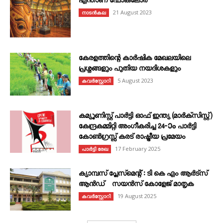
എന്താണ്‌ ഫോക്‌ലോർ
21 August 2023
നാടൻകല
കേരളത്തിന്റെ കാർഷിക മേഖലയിലെ
പ്രശ്നങ്ങളും പുതിയ നയദിശകളും
5 August 2023
കവര്‍സ്റ്റോറി
കമ്യൂണിസ്റ്റ് പാർട്ടി ഓഫ് ഇന്ത്യ (മാർക്സിസ്റ്റ്)
കേന്ദ്രകമ്മിറ്റി അംഗീകരിച്ച 24‐ാം പാർട്ടി
കോൺഗ്രസ്സ് കരട് രാഷ്ട്രീയ പ്രമേയം
17 February 2025
പാർട്ടി രേഖ
ക്യാമ്പസ് പ്ലേസ്മെന്റ് : ടി കെ എം ആർട്സ്
ആൻഡ് സയൻസ് കോളേജ് മാതൃക
19 August 2025
കവര്‍സ്റ്റോറി