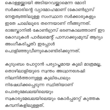
കൊള്ളയ്ക്കായി അടിയറവയ്ക്കാമെന്ന മോദി
സർക്കാരിന്റെ വ്യാമോഹമാണ് (കോൺഗ്രസ്
നേതൃത്വത്തിലുള്ള സംസ്ഥാന സർക്കാരുകളും
ഇതേ ചാലിലൂടെ തന്നെയാണ് നീങ്ങുന്നത്.
രാജസ്താനിൽ കോൺഗ്രസ് ഭരണകാലത്താണ് ഈ
കോഡുകൾ പാർലമെന്റ് പാസാക്കുംമുമ്പ് ആദ്യം
അംഗീകരിച്ചത്) ഇപ്പോൾ
പൊളിഞ്ഞുവീണുകൊണ്ടിരിക്കുന്നത്.
കുടുംബം പോറ്റാൻ പര്യാപ്തമായ കൂലി മാത്രമല്ല,
തൊഴിലാളിയുടെ സ്വന്തം അധ്വാനശേഷി
നിലനിർത്താനുള്ള കൂലിപോലും
നിഷേധിക്കപ്പെടുന്ന സ്ഥിതിയാണ്
പൊതുമേഖലയിലെയും
സ്വകാര്യമേഖലയിലെയും കോർപ്പറേറ്റ് കുത്തക
കമ്പനികളിലുള്ളത്.