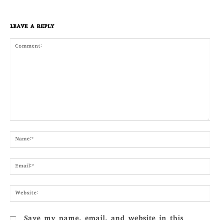
LEAVE A REPLY
Comment:
Nam
Emai
Webs
Save my name, email, and website in this