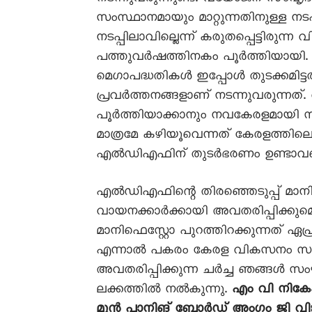
സംസ്ഥാനമായും മാറ്റുന്നതിനുള്ള 
നടപ്പിലാവില്ലെന്ന് കരുതപ്പെട്ടിരു
പത്തുവർഷത്തിനകം പൂർത്തിയായി. 
മെഗാപദ്ധതികൾ ഇപ്പോൾ തുടക്കമിട്ടത്
പ്രവർത്തനങ്ങളാണ് നടന്നുവരുന്ന
പൂർത്തിയാക്കാനും നവകേരളമായി
മാത്രമേ കഴിയൂവെന്നത് കേരളത്തി
എൽഡിഎഫിന് തുടർഭരണം ഉണ്ടാവ
എൽഡിഎഫിന്റെ തിരഞ്ഞെടുപ്പ് മാന
വായനക്കാർക്കായി അവതരിപ്പിക്കുമെ
മാനിഫെസ്റ്റോ പുറത്തിറക്കുന്നത് 
എന്നാൽ പകരം കേരള വികസനം സം
അവതരിപ്പിക്കുന്ന ചർച്ച ഞങ്ങൾ സം
ലക്കത്തിൽ നൽകുന്നു.
എം വി നികേ
മുൻ പ്ലാനിങ് ബോർഡ് അംഗം ജി 