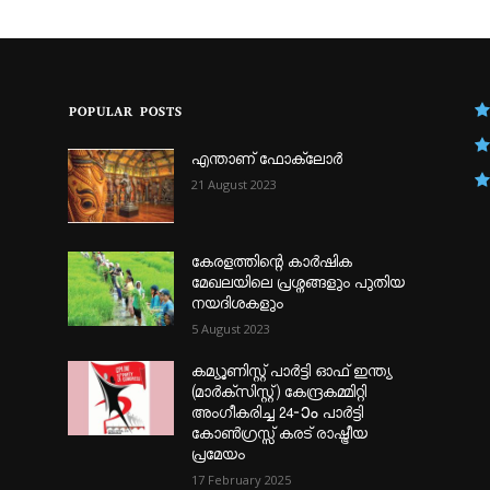
POPULAR POSTS
എന്താണ്‌ ഫോക്‌ലോർ
21 August 2023
കേരളത്തിന്റെ കാർഷിക
മേഖലയിലെ പ്രശ്നങ്ങളും പുതിയ
നയദിശകളും
5 August 2023
കമ്യൂണിസ്റ്റ് പാർട്ടി ഓഫ് ഇന്ത്യ
(മാർക്സിസ്റ്റ്) കേന്ദ്രകമ്മിറ്റി
അംഗീകരിച്ച 24‐ാം പാർട്ടി
കോൺഗ്രസ്സ് കരട് രാഷ്ട്രീയ
പ്രമേയം
17 February 2025