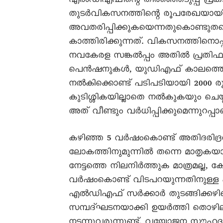
എൽഡിഎഫിന്റെ തിരഞ്ഞെടുപ്പ് പ്രകട
തുടർവികസനത്തിന്റെ രൂപരേഖയായിരി
അവതരിപ്പിക്കുകയെന്നതുകൊണ്ടുത
കാത്തിരിക്കുന്നത്. വികസനത്തിനൊ
നവകേരള സങ്കൽപ്പം അതിൽ പ്രതിഫലിക
പെൻഷനുകൾ, യുഡിഎഫ് കാലത്തെ 18
നൽകിക്കൊണ്ട് പടിപടിയായി 2000 ര
കുടിശ്ശികയില്ലാതെ നൽകുകയും ച
അത് വീണ്ടും വർധിപ്പിക്കുമെന്നുറപ്പാ
കഴിഞ്ഞ 5 വർഷംകൊണ്ട് അതിദരിദ്രരില
ലോകത്തിനുമുന്നിൽ തന്നെ മാതൃകയായ
നേട്ടത്തെ നിലനിർത്തുക മാത്രമല്ല, ക
വർഷംകൊണ്ട് വിടപറയുന്നതിനുള്ള
എൽഡിഎഫ് സർക്കാർ തുടങ്ങിക്കഴി
സമ്പദ്ഘടനയാക്കി ഉയർത്തി തൊഴിലില
നടന്നുവരുന്നുണ്ട്. വയോജന സൗഹൃ