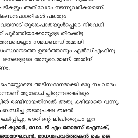
നടപടികളും അതിവേഗം നടന്നുവരികയാണ്.
ന്ന വികസനപദ്ധതികൾ പലതും
വയനാട് തുരങ്കപാതയുൾപ്പെടെ നിരവധി
 പൂർത്തിയാക്കാനുള്ള തിരക്കിട്ട
ത്. അവയെല്ലാം സമയബന്ധിതമായി
 സംസ്ഥാനത്തെ ഉയർത്താനും എൽഡിഎഫിനു
ലെ ജനങ്ങളുടെ അനുഭവമാണ്. അതിന്
ണം.
ിഫെസ്റ്റോയെ അടിസ്ഥാനമാക്കി ഒരു സംവാദം
ന്നാണ് ആലോചിച്ചിരുന്നതെങ്കിലും
ഏപ്രിൽ രണ്ടിനായതിനാൽ അതു കഴിയാതെ വന്നു.
ബന്ധിച്ച ഇടതുപക്ഷ ബദൽ
ഘടിപ്പിച്ചു. അതിന്റെ ലിഖിതരൂപം ഈ
ഷ് കുമാർ, ഡോ. ടി എം തോമസ് ഐസക്,
വിജയരാഘവൻ, മാധ്യമപ്രവർത്തകൻ കെ ജെ