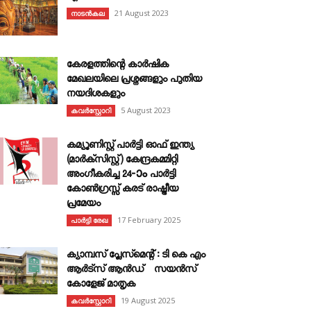
21 August 2023
നാടൻകല
കേരളത്തിന്റെ കാർഷിക
മേഖലയിലെ പ്രശ്നങ്ങളും പുതിയ
നയദിശകളും
5 August 2023
കവര്‍സ്റ്റോറി
കമ്യൂണിസ്റ്റ് പാർട്ടി ഓഫ് ഇന്ത്യ
(മാർക്സിസ്റ്റ്) കേന്ദ്രകമ്മിറ്റി
അംഗീകരിച്ച 24‐ാം പാർട്ടി
കോൺഗ്രസ്സ് കരട് രാഷ്ട്രീയ
പ്രമേയം
17 February 2025
പാർട്ടി രേഖ
ക്യാമ്പസ് പ്ലേസ്മെന്റ് : ടി കെ എം
ആർട്സ് ആൻഡ് സയൻസ്
കോളേജ് മാതൃക
19 August 2025
കവര്‍സ്റ്റോറി