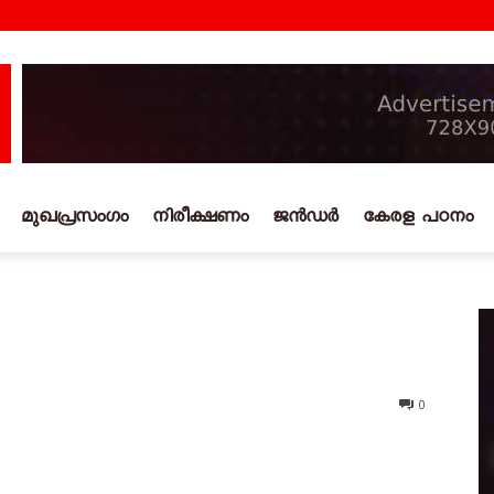
മുഖപ്രസംഗം
നിരീക്ഷണം
ജൻഡർ
കേരള പഠനം
0