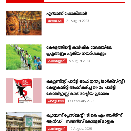
എന്താണ്‌ ഫോക്‌ലോർ
21 August 2023
നാടൻകല
കേരളത്തിന്റെ കാർഷിക മേഖലയിലെ
പ്രശ്നങ്ങളും പുതിയ നയദിശകളും
5 August 2023
കവര്‍സ്റ്റോറി
കമ്യൂണിസ്റ്റ് പാർട്ടി ഓഫ് ഇന്ത്യ (മാർക്സിസ്റ്റ്)
കേന്ദ്രകമ്മിറ്റി അംഗീകരിച്ച 24‐ാം പാർട്ടി
കോൺഗ്രസ്സ് കരട് രാഷ്ട്രീയ പ്രമേയം
17 February 2025
പാർട്ടി രേഖ
ക്യാമ്പസ് പ്ലേസ്മെന്റ് : ടി കെ എം ആർട്സ്
ആൻഡ് സയൻസ് കോളേജ് മാതൃക
19 August 2025
കവര്‍സ്റ്റോറി