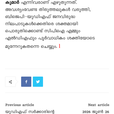
കുമാർ
എന്നിവരാണ് എഴുതുന്നത്.
അവശ്യംവേണ്ട തിരുത്തലുകൾ വരുത്തി,
ബിജെപി–യുഡിഎഫ് ജനവിരുദ്ധ
നിലപാടുകൾക്കെതിരെ ശക്തമായി
പൊരുതിക്കൊണ്ട് സിപിഐ എമ്മും
എൽഡിഎഫും പൂർവാധികം ശക്തിയോടെ
l
മുന്നേറുകതന്നെ ചെയ്യും.
Previous article
Next article
യുഡിഎഫ് സർക്കാരിന്റെ
2026 ജൂൺ 26