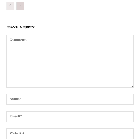
LEAVE A REPLY
Comment:
Nam
Emai
Webs