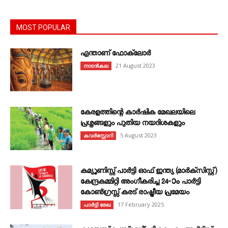
MOST POPULAR
എന്താണ്‌ ഫോക്‌ലോർ
21 August 2023
നാടൻകല
കേരളത്തിന്റെ കാർഷിക മേഖലയിലെ
പ്രശ്നങ്ങളും പുതിയ നയദിശകളും
5 August 2023
കവര്‍സ്റ്റോറി
കമ്യൂണിസ്റ്റ് പാർട്ടി ഓഫ് ഇന്ത്യ (മാർക്സിസ്റ്റ്)
കേന്ദ്രകമ്മിറ്റി അംഗീകരിച്ച 24‐ാം പാർട്ടി
കോൺഗ്രസ്സ് കരട് രാഷ്ട്രീയ പ്രമേയം
17 February 2025
പാർട്ടി രേഖ