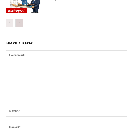
കവര്‍സ്റ്റോറി
LEAVE A REPLY
Comment:
Nam
Emai