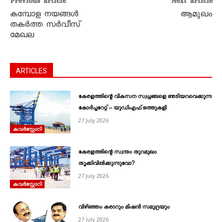
Previous article
Next article
കമ്പോള നയങ്ങള്‍
ആമുഖം
തകര്‍ത്ത സര്‍വീസ്
മേഖല
ARTICLES
കേരളത്തിന്റെ വികസന സ്വപ്നങ്ങളെ അടിയറവെക്കുന്ന
കോർപ്പറേറ്റ് – യുഡിഎഫ് ഒത്തുകളി
27 July 2026
കവര്‍സ്റ്റോറി
കേരളത്തിന്റെ സ്വന്തം തുറമുഖം
തൂക്കിവിൽക്കുന്നുവോ?
27 July 2026
കവര്‍സ്റ്റോറി
വിഴിഞ്ഞം കരാറും മിഷൻ സമുദ്രയും
27 July 2026