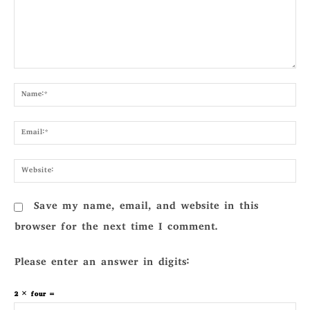
Comment:
Nam
Emai
Webs
Save my name, email, and website in this
browser for the next time I comment.
Please enter an answer in digits:
2 × four =