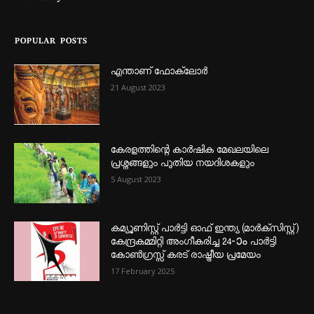
POPULAR POSTS
എന്താണ്‌ ഫോക്‌ലോർ
21 August 2023
കേരളത്തിന്റെ കാർഷിക മേഖലയിലെ
പ്രശ്നങ്ങളും പുതിയ നയദിശകളും
5 August 2023
കമ്യൂണിസ്റ്റ് പാർട്ടി ഓഫ് ഇന്ത്യ (മാർക്സിസ്റ്റ്)
കേന്ദ്രകമ്മിറ്റി അംഗീകരിച്ച 24‐ാം പാർട്ടി
കോൺഗ്രസ്സ് കരട് രാഷ്ട്രീയ പ്രമേയം
17 February 2025