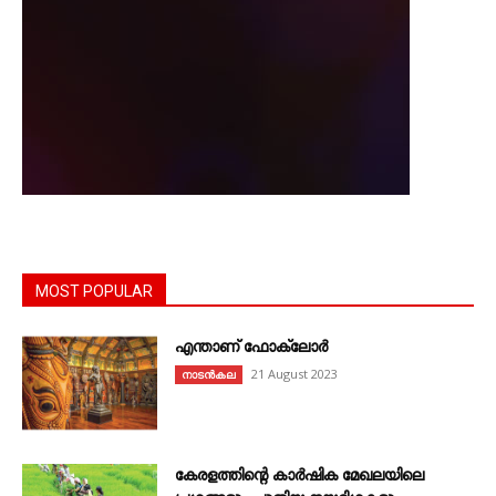
MOST POPULAR
എന്താണ്‌ ഫോക്‌ലോർ
21 August 2023
നാടൻകല
കേരളത്തിന്റെ കാർഷിക മേഖലയിലെ