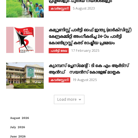
പ്രശ്നങ്ങളും പുതിയ നയദിശകളും
5 August 2023
കവര്‍സ്റ്റോറി
കമ്യൂണിസ്റ്റ് പാർട്ടി ഓഫ് ഇന്ത്യ (മാർക്സിസ്റ്റ്)
കേന്ദ്രകമ്മിറ്റി അംഗീകരിച്ച 24‐ാം പാർട്ടി
കോൺഗ്രസ്സ് കരട് രാഷ്ട്രീയ പ്രമേയം
17 February 2025
പാർട്ടി രേഖ
ക്യാമ്പസ് പ്ലേസ്മെന്റ് : ടി കെ എം ആർട്സ്
ആൻഡ് സയൻസ് കോളേജ് മാതൃക
19 August 2025
കവര്‍സ്റ്റോറി
Load more
August 2026
July 2026
June 2026