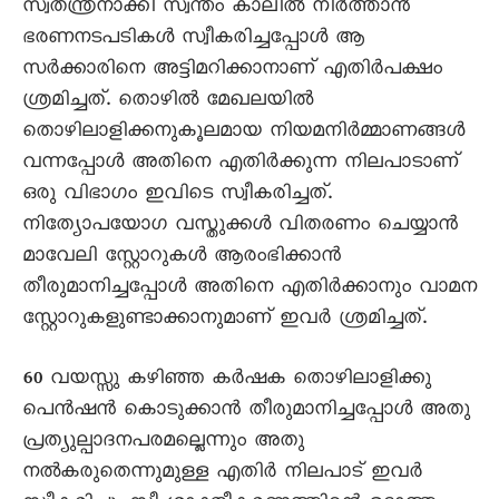
സ്വതന്ത്രനാക്കി സ്വന്തം കാലിൽ നിർത്താൻ
ഭരണനടപടികൾ സ്വീകരിച്ചപ്പോൾ ആ
സർക്കാരിനെ അട്ടിമറിക്കാനാണ് എതിർപക്ഷം
ശ്രമിച്ചത്. തൊഴിൽ മേഖലയിൽ
തൊഴിലാളിക്കനുകൂലമായ നിയമനിർമ്മാണങ്ങൾ
വന്നപ്പോൾ അതിനെ എതിർക്കുന്ന നിലപാടാണ്
ഒരു വിഭാഗം ഇവിടെ സ്വീകരിച്ചത്.
നിത്യോപയോഗ വസ്തുക്കൾ വിതരണം ചെയ്യാൻ
മാവേലി സ്റ്റോറുകൾ ആരംഭിക്കാൻ
തീരുമാനിച്ചപ്പോൾ അതിനെ എതിർക്കാനും വാമന
സ്റ്റോറുകളുണ്ടാക്കാനുമാണ് ഇവർ ശ്രമിച്ചത്.
60 വയസ്സു കഴിഞ്ഞ കർഷക തൊഴിലാളിക്കു
പെൻഷൻ കൊടുക്കാൻ തീരുമാനിച്ചപ്പോൾ അതു
പ്രത്യുല്പാദനപരമല്ലെന്നും അതു
നൽകരുതെന്നുമുള്ള എതിർ നിലപാട് ഇവർ