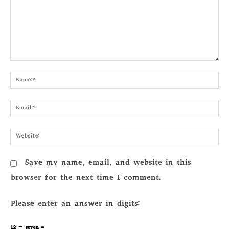
Comment:
Nam
Emai
Webs
Save my name, email, and website in this
browser for the next time I comment.
Please enter an answer in digits:
12 − seven =