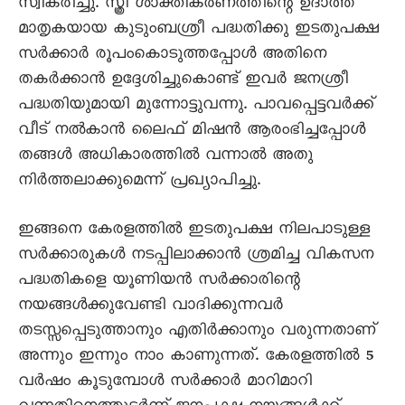
സ്വീകരിച്ചു. സ്ത്രീ ശാക്തീകരണത്തിന്റെ ഉദാത്ത
മാതൃകയായ കുടുംബശ്രീ പദ്ധതിക്കു ഇടതുപക്ഷ
സർക്കാർ രൂപംകൊടുത്തപ്പോൾ അതിനെ
തകർക്കാൻ ഉദ്ദേശിച്ചുകൊണ്ട് ഇവർ ജനശ്രീ
പദ്ധതിയുമായി മുന്നോട്ടുവന്നു. പാവപ്പെട്ടവർക്ക്
വീട് നൽകാൻ ലൈഫ് മിഷൻ ആരംഭിച്ചപ്പോൾ
തങ്ങൾ അധികാരത്തിൽ വന്നാൽ അതു
നിർത്തലാക്കുമെന്ന് പ്രഖ്യാപിച്ചു.
ഇങ്ങനെ കേരളത്തിൽ ഇടതുപക്ഷ നിലപാടുള്ള
സർക്കാരുകൾ നടപ്പിലാക്കാൻ ശ്രമിച്ച വികസന
പദ്ധതികളെ യൂണിയൻ സർക്കാരിന്റെ
നയങ്ങൾക്കുവേണ്ടി വാദിക്കുന്നവർ
തടസ്സപ്പെടുത്താനും എതിർക്കാനും വരുന്നതാണ്
അന്നും ഇന്നും നാം കാണുന്നത്. കേരളത്തിൽ 5
വർഷം കൂടുമ്പോൾ സർക്കാർ മാറിമാറി