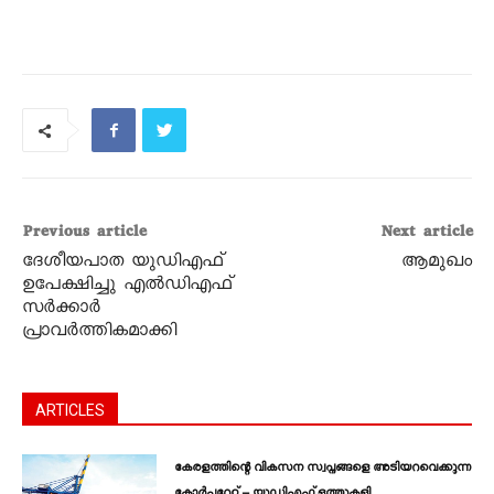
Previous article
Next article
ദേശീയപാത യുഡിഎഫ്
ആമുഖം
ഉപേക്ഷിച്ചു എൽഡിഎഫ്
സർക്കാർ
പ്രാവർത്തികമാക്കി
ARTICLES
കേരളത്തിന്റെ വികസന സ്വപ്നങ്ങളെ അടിയറവെക്കുന്ന