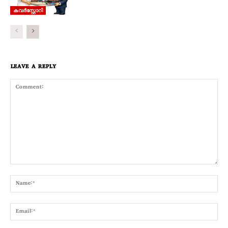
കവര്‍സ്റ്റോറി
LEAVE A REPLY
Comment:
Nam
Emai