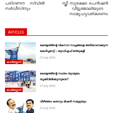
പരിഗണന സിവില്‍
സ്ത്രീ സുരക്ഷാ പെൻഷൻ
സര്‍വീസിനും
വീട്ടുജോലിയുടെ
സാമൂഹ്യവത്കരണം
ARTICLES
കേരളത്തിന്റെ വികസന സ്വപ്നങ്ങളെ അടിയറവെക്കുന്ന
കോർപ്പറേറ്റ് – യുഡിഎഫ് ഒത്തുകളി
27 July 2026
കവര്‍സ്റ്റോറി
കേരളത്തിന്റെ സ്വന്തം തുറമുഖം
തൂക്കിവിൽക്കുന്നുവോ?
27 July 2026
കവര്‍സ്റ്റോറി
വിഴിഞ്ഞം കരാറും മിഷൻ സമുദ്രയും
27 July 2026