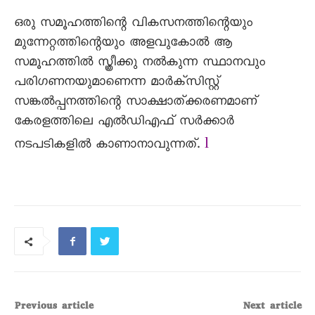
ഒരു സമൂഹത്തിന്റെ വികസനത്തിന്റെയും
മുന്നേറ്റത്തിന്റെയും അളവുകോൽ ആ
സമൂഹത്തിൽ സ്ത്രീക്കു നൽകുന്ന സ്ഥാനവും
പരിഗണനയുമാണെന്ന മാർക്സിസ്റ്റ്
സങ്കൽപ്പനത്തിന്റെ സാക്ഷാത്ക്കരണമാണ്
കേരളത്തിലെ എൽഡിഎഫ് സർക്കാർ
l
നടപടികളിൽ കാണാനാവുന്നത്.
Previous article
Next article