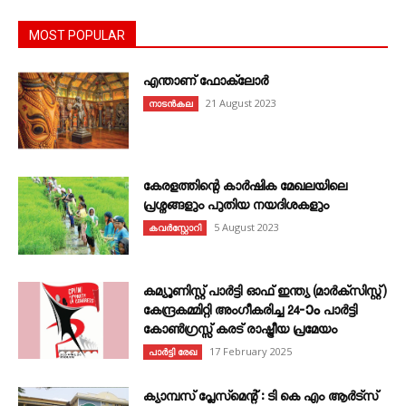
MOST POPULAR
എന്താണ്‌ ഫോക്‌ലോർ
21 August 2023
നാടൻകല
കേരളത്തിന്റെ കാർഷിക മേഖലയിലെ
പ്രശ്നങ്ങളും പുതിയ നയദിശകളും
5 August 2023
കവര്‍സ്റ്റോറി
കമ്യൂണിസ്റ്റ് പാർട്ടി ഓഫ് ഇന്ത്യ (മാർക്സിസ്റ്റ്)
കേന്ദ്രകമ്മിറ്റി അംഗീകരിച്ച 24‐ാം പാർട്ടി
കോൺഗ്രസ്സ് കരട് രാഷ്ട്രീയ പ്രമേയം
17 February 2025
പാർട്ടി രേഖ
ക്യാമ്പസ് പ്ലേസ്മെന്റ് : ടി കെ എം ആർട്സ്