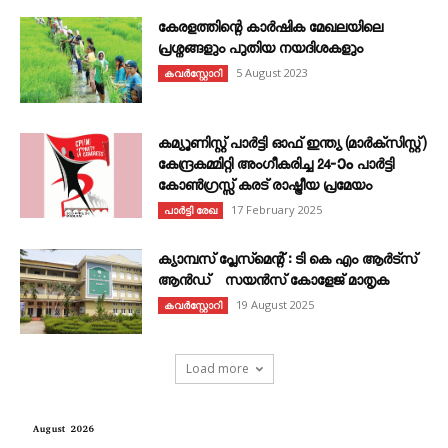
കേരളത്തിന്റെ കാർഷിക മേഖലയിലെ
പ്രശ്നങ്ങളും പുതിയ നയദിശകളും
5 August 2023
കവര്‍സ്റ്റോറി
കമ്യൂണിസ്റ്റ് പാർട്ടി ഓഫ് ഇന്ത്യ (മാർക്സിസ്റ്റ്)
കേന്ദ്രകമ്മിറ്റി അംഗീകരിച്ച 24‐ാം പാർട്ടി
കോൺഗ്രസ്സ് കരട് രാഷ്ട്രീയ പ്രമേയം
17 February 2025
പാർട്ടി രേഖ
ക്യാമ്പസ് പ്ലേസ്മെന്റ് : ടി കെ എം ആർട്സ്
ആൻഡ് സയൻസ് കോളേജ് മാതൃക
19 August 2025
കവര്‍സ്റ്റോറി
Load more
August 2026