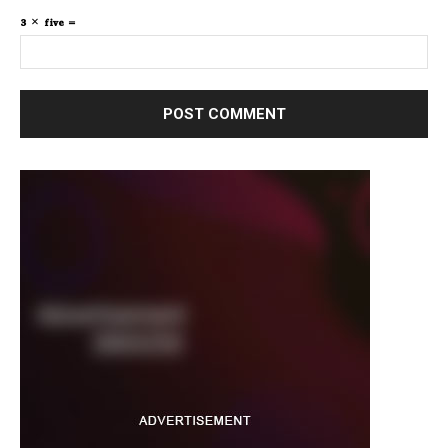
3 × five =