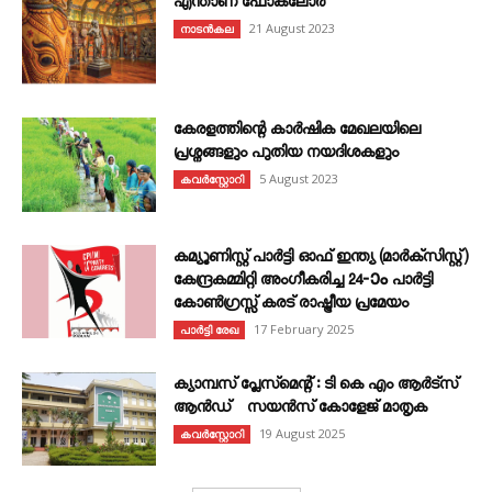
എന്താണ്‌ ഫോക്‌ലോർ
21 August 2023
നാടൻകല
കേരളത്തിന്റെ കാർഷിക മേഖലയിലെ
പ്രശ്നങ്ങളും പുതിയ നയദിശകളും
5 August 2023
കവര്‍സ്റ്റോറി
കമ്യൂണിസ്റ്റ് പാർട്ടി ഓഫ് ഇന്ത്യ (മാർക്സിസ്റ്റ്)
കേന്ദ്രകമ്മിറ്റി അംഗീകരിച്ച 24‐ാം പാർട്ടി
കോൺഗ്രസ്സ് കരട് രാഷ്ട്രീയ പ്രമേയം
17 February 2025
പാർട്ടി രേഖ
ക്യാമ്പസ് പ്ലേസ്മെന്റ് : ടി കെ എം ആർട്സ്
ആൻഡ് സയൻസ് കോളേജ് മാതൃക
19 August 2025
കവര്‍സ്റ്റോറി