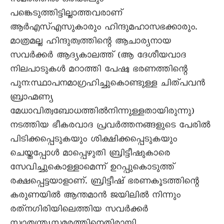
സമരത്തിൽ ഒരിക്കലും
പങ്കെടുത്തിട്ടില്ലാത്തവരാണ്
ആർഎസ്എസുകാരും ഹിന്ദുമഹാസഭക്കാരും.
മാത്രമല്ല ഹിന്ദുത്വത്തിന്റെ ആചാര്യനായ
സവർക്കർ ആദ്യകാലത്ത് (ആ ദേശീയവാദ
നിലപാടുകൾ മറാത്തി പേഷ്വ ഭരണത്തിന്റെ
പുനഃസ്ഥാപനമാഗ്രഹിച്ചുകൊണ്ടുള്ള ചിത്പവൻ
ബ്രാഹ്മണ്യ
മേധാവിത്വബോധത്തിൽനിന്നുള്ളതായിരുന്നു)
നടത്തിയ ഭീകരവാദ പ്രവർത്തനങ്ങളുടെ പേരിൽ
പിടിക്കപ്പെടുകയും ശിക്ഷിക്കപ്പെടുകയും
ചെയ്തപ്പോൾ മാപ്പെഴുതി ബ്രിട്ടീഷുകാരെ
സേവിച്ചുകൊള്ളാമെന്ന് ഉറപ്പുകൊടുത്ത്
രക്ഷപ്പെട്ടയാളാണ്. ബ്രിട്ടീഷ് ഭരണകൂടത്തിന്റെ
കരുണയിൽ ആന്തമാൻ ജയിലിൽ നിന്നും
രത്‌നഗിരിയിലെത്തിയ സവർക്കർ