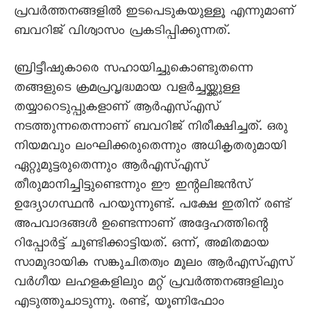
പ്രവർത്തനങ്ങളിൽ ഇടപെടുകയുള്ളൂ എന്നുമാണ്
ബവറിജ് വിശ്വാസം പ്രകടിപ്പിക്കുന്നത്.
ബ്രിട്ടീഷുകാരെ സഹായിച്ചുകൊണ്ടുതന്നെ
തങ്ങളുടെ ക്രമപ്രവൃദ്ധമായ വളർച്ചയ്ക്കുള്ള
തയ്യാറെടുപ്പുകളാണ് ആർഎസ്എസ്
നടത്തുന്നതെന്നാണ് ബവറിജ് നിരീക്ഷിച്ചത്. ഒരു
നിയമവും ലംഘിക്കരുതെന്നും അധികൃതരുമായി
ഏറ്റുമുട്ടരുതെന്നും ആർഎസ്എസ്
തീരുമാനിച്ചിട്ടുണ്ടെന്നും ഈ ഇന്റലിജൻസ്
ഉദ്യോഗസ്ഥൻ പറയുന്നുണ്ട്. പക്ഷേ ഇതിന് രണ്ട്
അപവാദങ്ങൾ ഉണ്ടെന്നാണ് അദ്ദേഹത്തിന്റെ
റിപ്പോർട്ട് ചൂണ്ടിക്കാട്ടിയത്. ഒന്ന്, അമിതമായ
സാമുദായിക സങ്കുചിതത്വം മൂലം ആർഎസ്എസ്
വർഗീയ ലഹളകളിലും മറ്റ് പ്രവർത്തനങ്ങളിലും
എടുത്തുചാടുന്നു. രണ്ട്, യൂണിഫോം