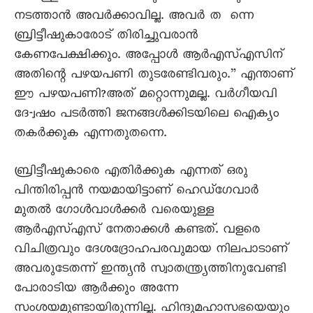
നടത്താൻ അവർക്കാവില്ല. അവർ ത ന്നെ
ബ്രിട്ടീഷുകാരോട് തിരിച്ചുവരാൻ
കേണപേക്ഷിക്കും. അപ്പോൾ ആർഎസ്എസിന്
അതിന്റെ പഴയപണി തുടരേണ്ടിവരും.” എന്താണ്
ഈ പഴയപണി?അത് മറ്റൊന്നുമല്ല. വർഗീയവി
ദേ-്വഷം പടർത്തി ജനങ്ങൾക്കിടയിലെ ഐക്യം
തകർക്കുക എന്നതുതന്നെ.
ബ്രിട്ടീഷുകാരെ എതിർക്കുക എന്നത് ഒരു
പിന്തിരിപ്പൻ നയമായിട്ടാണ് ഹെഡ്‌ഗേവാർ
മുതൽ ഗോൾവാൾക്കർ വരെയുള്ള
ആർഎസ്എസ് നേതാക്കൾ കണ്ടത്. വളരെ
വിചിത്രവും ദേശദ്രോഹപരവുമായ നിലപാടാണ്
അവരുടേതന്ന് ഇന്ത്യൻ സ്വാതന്ത്ര്യത്തിനുവേണ്ടി
പോരാടിയ ആർക്കും അന്നേ
സംശയമുണ്ടായിരുന്നില്ല. ഹിന്ദുമഹാസഭയെയും