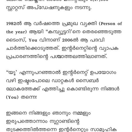
ലോഡ് ചെയ്തത്. ഓരോ മിനിറ്റിലും 3,17,000
സ്റ്റാറ്റസ് അപ്ഡേഷനുകളും നടന്നു.
1982ൽ ആ വർഷത്തെ പ്രമുഖ വ്യക്തി (Person of
the year) ആയി “കമ്പ്യൂട്ടറി’നെ തെരഞ്ഞെടുത്ത
ടൈംസ്, You വിനാണ് 2006ൽ ആ പദവി
ചാർത്തിക്കൊടുത്തത്. ഇന്റർനെറ്റിന്റെ വ്യാപക
പ്രചാരണത്തിന്റെ പശ്ചാത്തലത്തിലാണത്.
“യൂ’ എന്നുപറഞ്ഞാൽ ഇന്റർനെറ്റ് ഉപയോഗം
വഴി ഇഷ്ടംപോലെ ഡാറ്റകൾ സൈബർ
ലോകത്തേക്ക് എത്തിച്ചു കൊണ്ടിരുന്ന നിങ്ങൾ
(You) തന്നെ!
ഇങ്ങനെ നിങ്ങളും ഞാനും നമ്മളും
ഇരുപത്തൊന്നാം നൂറ്റാണ്ടിന്റെ
തുടക്കത്തിൽത്തന്നെ ഇന്റർനെറ്റും സാമൂഹിക