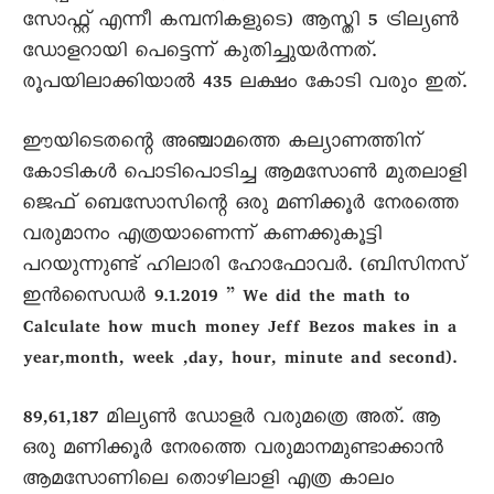
സോഫ്റ്റ് എന്നീ കമ്പനികളുടെ) ആസ്തി 5 ട്രില്യൺ
ഡോളറായി പെട്ടെന്ന് കുതിച്ചുയർന്നത്.
രൂപയിലാക്കിയാൽ 435 ലക്ഷം കോടി വരും ഇത്.
ഈയിടെതന്റെ അഞ്ചാമത്തെ കല്യാണത്തിന്
കോടികൾ പൊടിപൊടിച്ച ആമസോൺ മുതലാളി
ജെഫ് ബെസോസിന്റെ ഒരു മണിക്കൂർ നേരത്തെ
വരുമാനം എത്രയാണെന്ന് കണക്കുകൂട്ടി
പറയുന്നുണ്ട് ഹിലാരി ഹോഫോവർ. (ബിസിനസ്
ഇൻസൈഡർ 9.1.2019 ” We did the math to
Calculate how much money Jeff Bezos makes in a
year,month, week ,day, hour, minute and second).
89,61,187 മില്യൺ ഡോളർ വരുമത്രെ അത്. ആ
ഒരു മണിക്കൂർ നേരത്തെ വരുമാനമുണ്ടാക്കാൻ
ആമസോണിലെ തൊഴിലാളി എത്ര കാലം