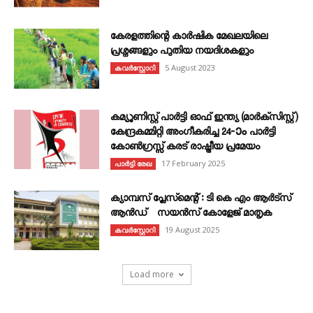
കേരളത്തിന്റെ കാർഷിക മേഖലയിലെ
പ്രശ്നങ്ങളും പുതിയ നയദിശകളും
5 August 2023
കവര്‍സ്റ്റോറി
കമ്യൂണിസ്റ്റ് പാർട്ടി ഓഫ് ഇന്ത്യ (മാർക്സിസ്റ്റ്)
കേന്ദ്രകമ്മിറ്റി അംഗീകരിച്ച 24‐ാം പാർട്ടി
കോൺഗ്രസ്സ് കരട് രാഷ്ട്രീയ പ്രമേയം
17 February 2025
പാർട്ടി രേഖ
ക്യാമ്പസ് പ്ലേസ്മെന്റ് : ടി കെ എം ആർട്സ്
ആൻഡ് സയൻസ് കോളേജ് മാതൃക
19 August 2025
കവര്‍സ്റ്റോറി
Load more