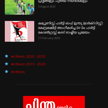
പ്രശ്നങ്ങളും പുതിയ നയദിശകളും
5 August 2023
കമ്യൂണിസ്റ്റ് പാർട്ടി ഓഫ് ഇന്ത്യ (മാർക്സിസ്റ്റ്)
കേന്ദ്രകമ്മിറ്റി അംഗീകരിച്ച 24‐ാം പാർട്ടി
കോൺഗ്രസ്സ് കരട് രാഷ്ട്രീയ പ്രമേയം
17 February 2025
Archives 2020 -2023
Archives 2013 -2020
Archives