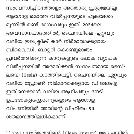
വാഹനങ്ങൾ വിറ്റ കമ്പനികളെ
സംബന്ധിച്ചിടത്തോളം അതൊരു പ്രശ്നമേയല്ല;
ആഗോള മൊത്ത വിൽപ്പനയുടെ ഏകദേശം
മൂന്നിൽ രണ്ട് ഭാഗംവരും ഇത്. 2024ലെ
അവസാനപാദത്തിൽ, ചെെനയിലെ ഏറ്റവും
വലിയ ഇലക്ട്രിക് കാർ നിർമാതാക്കളായ
ബിവെെഡി, ബാറ്ററി കൊണ്ടുമാത്രം
പ്രവർത്തിക്കുന്ന കാറുകളുടെ ലോക വ്യാപക
വിൽപ്പനയിൽ അമേരിക്കൻ സ്ഥാപനമായ ടെസ്-
ലയെ (Tesla) കടത്തിവെട്ടി. ചെെനയിലെ ഏറ്റവും
വലിയ ഡ്രോൺ നിർമാതാക്കളായ ഡിജെഐ
ഇതിനെക്കാൾ വലിയ ആധിപത്യം നേടി.
ഉപഭോക്തൃഡ്രോണുകളുടെ ആഗോള
വിപണിയിൽ അതിന്റെ വിഹിതം 90
ശതമാനത്തിലധികമാണ്.
‘‘ശുദ്ധ ഊർജത്തിന്റെ (Clean Energy) മേഖലയിൽ