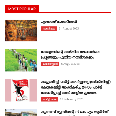
MOST POPULAR
എന്താണ്‌ ഫോക്‌ലോർ
21 August 2023
നാടൻകല
കേരളത്തിന്റെ കാർഷിക മേഖലയിലെ
പ്രശ്നങ്ങളും പുതിയ നയദിശകളും
5 August 2023
കവര്‍സ്റ്റോറി
കമ്യൂണിസ്റ്റ് പാർട്ടി ഓഫ് ഇന്ത്യ (മാർക്സിസ്റ്റ്)
കേന്ദ്രകമ്മിറ്റി അംഗീകരിച്ച 24‐ാം പാർട്ടി
കോൺഗ്രസ്സ് കരട് രാഷ്ട്രീയ പ്രമേയം
17 February 2025
പാർട്ടി രേഖ
ക്യാമ്പസ് പ്ലേസ്മെന്റ് : ടി കെ എം ആർട്സ്