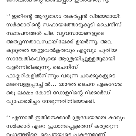
ജിൻപിങ്ങിന്റെ കാഴ്ചപ്പാട് ഇതായിരുന്നു.
‘‘ഇതിന്റെ ആദ്യഭാഗം തകർപ്പൻ വിജയമായി;
സർക്കാരിന്റെ സഹായത്തോടുകൂടി ചെെനീസ്
സ്ഥാപനങ്ങൾ ചില വ്യവസായങ്ങളുടെ
അത്യുന്നതാവസ്ഥയിലേക്ക് ഉയർന്നു. അവ
കൂടുതൽ യന്ത്രവൽകൃതവും ഏറ്റവും പുതിയ
സാങ്കേതികവിദ്യയെ ആശ്രയിച്ചുള്ളതുമായി
വളർന്നിരിക്കുന്നു. ചെെനീസ്
ഫാക്ടറികളിൽനിന്നും വരുന്ന ചരക്കുകളുടെ
മലവെള്ളപ്പാച്ചിൽ… 2024ൽ ചെെന ഏകദേശം
ഒരു ലക്ഷം കോടി ഡോളറിന്റെ റിക്കാർഡ്
വ്യാപാരമിച്ചം നേടുന്നതിനിടയാക്കി.
‘‘എന്നാൽ ഇതിനെക്കാൾ ശ്രദ്ധേയമായ കാര്യം
സർക്കാർ ഏറെ പ്രധാനപ്പെട്ടതെന്ന് കരുതുന്ന
രംഗങ്ങളിലെ ചെെനയുടെ പ്രകടനമാണ്.