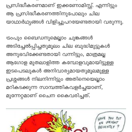
പ്രസിദ്ധീകരണമാണ് ഇക്കണോമിസ്റ്റ്. എന്നിട്ടും
ആ പ്രസിദ്ധീകരണത്തിനുപോലും ചില
യാഥാർഥ്യങ്ങൾ വിളിച്ചുപറയേണ്ടതായി വരുന്നു.
ട്രംപും ബെെഡനുമെല്ലാം ചുങ്കങ്ങൾ
അടിച്ചേൽപ്പിച്ചതുമൂലം ചില ബുദ്ധിമുട്ടുകൾ
അനുഭവിക്കേണ്ടതായി വന്നിട്ടും, മാത്രമല്ല
ആഗോള മുതലാളിത്ത കമ്പോളവുമായിട്ടുള്ള
ഇടപെടലുകൾ അനിവാര്യമായതുമൂലമുള്ള
പ്രശ്നങ്ങൾ നിലനിന്നിട്ടും അതിനെയെല്ലാം
മറികടക്കുന്ന സാമ്പത്തികവളർച്ചയാണ്,
മുന്നേറ്റമാണ് ചെെന കെെവരിച്ചത്.