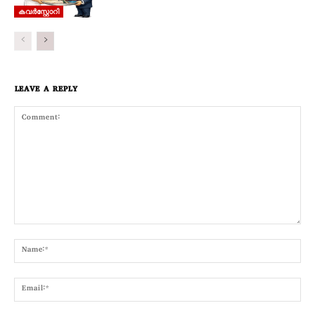
കവര്‍സ്റ്റോറി
LEAVE A REPLY
Comment:
Nam
Emai