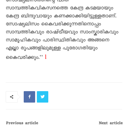
സോഷ്യലിസത്തിന്റെ പാത
സാമ്പത്തികവികസനത്തെ കേന്ദ്ര കടമയായും
കേന്ദ്ര ബിന്ദുവായും കണക്കാക്കിയിട്ടുള്ളതാണ്.
സോഷ്യലിസം കെെവരിക്കുന്നതിനൊപ്പം
സാമ്പത്തികവും രാഷ‍്ട്രീയവും സാംസ്കാരികവും
സാമൂഹികവും പാരിസ്ഥിതികവും അങ്ങനെ
എല്ലാ രൂപങ്ങളിലുമുള്ള പുരോഗതിയും
l
കെെവരിക്കും.’’
Previous article
Next article